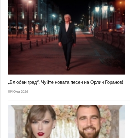
„Влюбен град“: Чуйте новата песен на Орлин Горанов!
09 Юли 2026