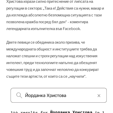
Христова изрази силно притеснение от липсата на
регулации в сектора: „Така е! Действия са нужни, макар и
да изглежда абсолютно безпомощна ситуацията с тази
позволена кражба посред бял ден“ - коментира
легендарната изпълнителка във Facebook.
Двете певици се обединиха около призива, че
международната общност и институциите трябва да
наложат спешни и строги регулации над изкуствения
интелект, преди технологиите напълно да обезценят
човешкия труд и да започнат нелоялно да конкурират
същите тези артисти, от които са се „научили“.