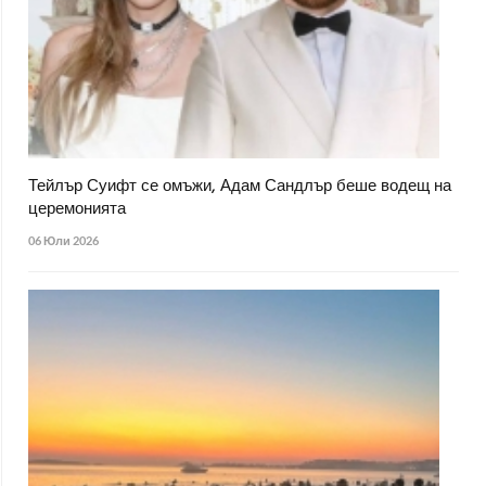
Тейлър Суифт се омъжи, Адам Сандлър беше водещ на
церемонията
06 Юли 2026