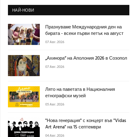
НАЙ-НОВИ
Празнуваме Международния ден на
бирата - всеки първи петък на август
07 Авг. 2026
„Ахинора“ на Аполония 2026 в Созопол
07 Авг. 2026
Лято на паветата в Националния
етнографски музей
05 Авг. 2026
"Нова генерация" с концерт във "Vidas
Art Arena" на 15 септември
04 Авг. 2026