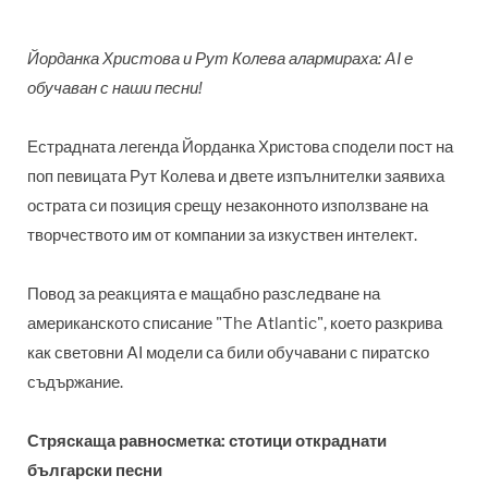
Йорданка Христова и Рут Колева алармираха: AI е
обучаван с наши песни!
Естрадната легенда Йорданка Христова сподели пост на
поп певицата Рут Колева и двете изпълнителки заявиха
острата си позиция срещу незаконното използване на
творчеството им от компании за изкуствен интелект.
Повод за реакцията е мащабно разследване на
американското списание "The Atlantic", което разкрива
как световни AI модели са били обучавани с пиратско
съдържание.
Стряскаща равносметка: стотици откраднати
български песни