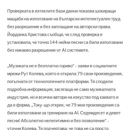
Проверката в изтеклите бази данни показва шокиращи
мащаби на използване на български интелектуален труд
без разрешение и без заплащане на авторски права.
Йорданка Христова съобщи, че след проверка е
установила, че точно 144 нейни песни са били използвани
без никакво разрешение от AI системите.
„Музиката не е безплатно гориво“ - заяви в социалните
мрежи
Рут Колева, която е открила 79 свои произведения,
погълнати от технологичните платформи. Тя
сподели
подробна информация, засягаща не само музикалната
индустрия, но и всички автори на изкуство под каквато и
да е форма. „Току-що открих, че 79 мои произведения са
били използвани за трениране на AI. Седемдесет и девет
песни! Абсолютно нелегитимно и без позволение“ -
уточни Колева. Тя подчертава, че това не са просто