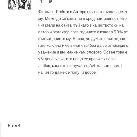
Facebook
Twitter
Филолог. Работи в Автора почти от създаването
му. Може да се каже, че е сред най-ревностните
читатели на сайта, тъй като в качеството си на
автор и редактор през годините е изчела 99% от
съдържанието му. Вярва, че думите притежават
голяма сила и че винаги трябва да се отнасяме с
уважение и внимание към словото. Освен това е
убедена, че когато нещо се прави с хъс и с
любов, какъвто е случаят с Avtora.com, няма
начин то да не се получи добре.
Error9