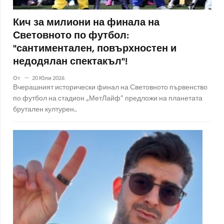
Кич за милиони на финала на
Световното по футбол:
"сантиментален, повърхностен и
недодялан спектакъл"!
От
20 Юли 2026
Вчерашният исторически финал на Световното първенство
по футбол на стадион „МетЛайф“ предложи на планетата
брутален културен..