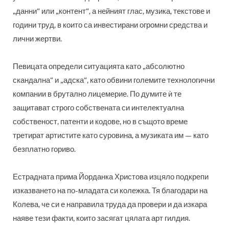
„данни“ или „контент“, а нейният глас, музика, текстове и
години труд, в които са инвестирани огромни средства и
лични жертви.
Певицата определи ситуацията като „абсолютно
скандална“ и „адска“, като обвини големите технологични
компании в брутално лицемерие. По думите ѝ те
защитават строго собствената си интелектуална
собственост, патенти и кодове, но в същото време
третират артистите като суровина, а музиката им — като
безплатно гориво.
Естрадната прима Йорданка Христова изцяло подкрепи
изказването на по-младата си колежка. Тя благодари на
Колева, че си е направила труда да провери и да изкара
наяве тези факти, които засягат цялата арт гилдия.