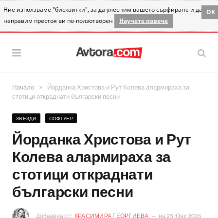
Ние използваме "бисквитки", за да улесним вашето сърфиране и да
OK
направим престоя ви по-ползотворен
Научете повече
»
Начало
Йорданка Христова и Рут Колева алармираха за
стотици откраднати български песни
ЗВЕЗДИ
СОФТУЕР
Йорданка Христова и Рут
Колева алармираха за
стотици откраднати
български песни
Добавена от:
КРАСИМИРА ГЕОРГИЕВА
на
25 Юни 2026