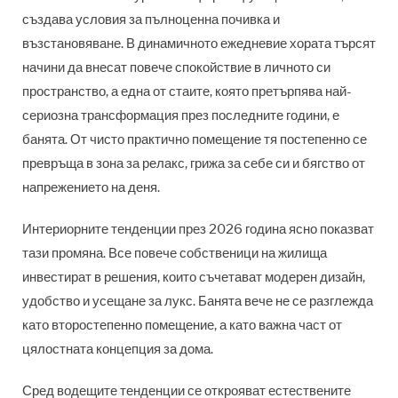
създава условия за пълноценна почивка и
възстановяване. В динамичното ежедневие хората търсят
начини да внесат повече спокойствие в личното си
пространство, а една от стаите, която претърпява най-
сериозна трансформация през последните години, е
банята. От чисто практично помещение тя постепенно се
превръща в зона за релакс, грижа за себе си и бягство от
напрежението на деня.
Интериорните тенденции през 2026 година ясно показват
тази промяна. Все повече собственици на жилища
инвестират в решения, които съчетават модерен дизайн,
удобство и усещане за лукс. Банята вече не се разглежда
като второстепенно помещение, а като важна част от
цялостната концепция за дома.
Сред водещите тенденции се открояват естествените