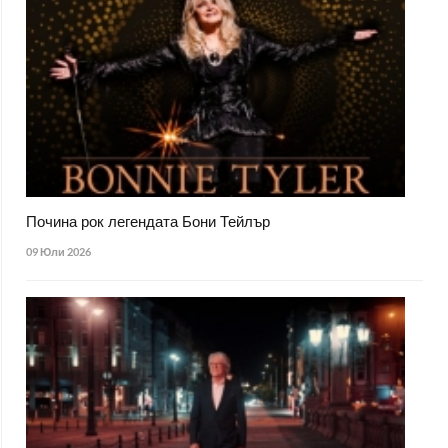
Почина рок легендата Бони Тейлър
09 Юли 2026