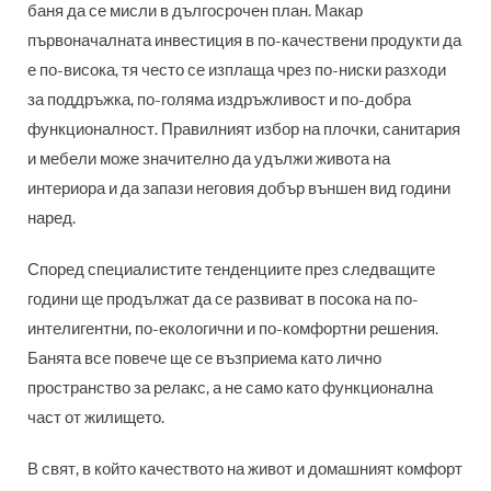
баня да се мисли в дългосрочен план. Макар
първоначалната инвестиция в по-качествени продукти да
е по-висока, тя често се изплаща чрез по-ниски разходи
за поддръжка, по-голяма издръжливост и по-добра
функционалност. Правилният избор на плочки, санитария
и мебели може значително да удължи живота на
интериора и да запази неговия добър външен вид години
наред.
Според специалистите тенденциите през следващите
години ще продължат да се развиват в посока на по-
интелигентни, по-екологични и по-комфортни решения.
Банята все повече ще се възприема като лично
пространство за релакс, а не само като функционална
част от жилището.
В свят, в който качеството на живот и домашният комфорт