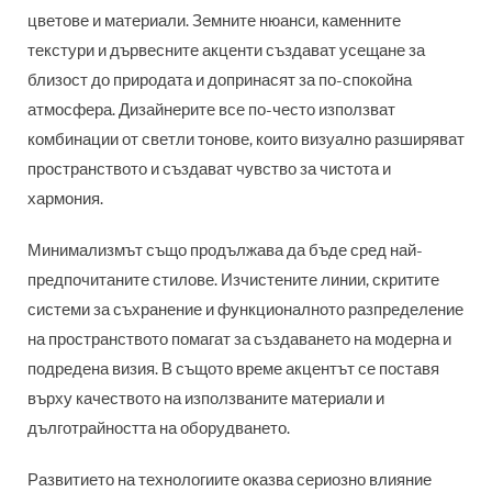
цветове и материали. Земните нюанси, каменните
текстури и дървесните акценти създават усещане за
близост до природата и допринасят за по-спокойна
атмосфера. Дизайнерите все по-често използват
комбинации от светли тонове, които визуално разширяват
пространството и създават чувство за чистота и
хармония.
Минимализмът също продължава да бъде сред най-
предпочитаните стилове. Изчистените линии, скритите
системи за съхранение и функционалното разпределение
на пространството помагат за създаването на модерна и
подредена визия. В същото време акцентът се поставя
върху качеството на използваните материали и
дълготрайността на оборудването.
Развитието на технологиите оказва сериозно влияние