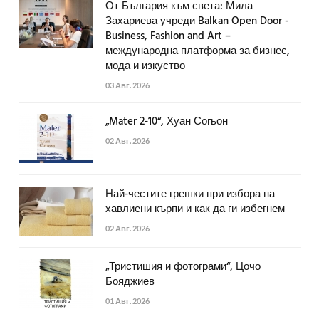
От България към света: Мила
Захариева учреди Balkan Open Door -
Business, Fashion and Art –
международна платформа за бизнес,
мода и изкуство
03 Авг. 2026
„Mater 2-10“, Хуан Согьон
02 Авг. 2026
Най-честите грешки при избора на
хавлиени кърпи и как да ги избегнем
02 Авг. 2026
„Тристишия и фотограми“, Цочо
Бояджиев
01 Авг. 2026