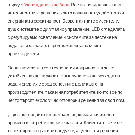
върху
обзавеждането на баня
. Все по-популярни стават
интелигентните решения, които повишават удобството и
енергийната ефективност. Безконтактните смесители,
душ системите с дигитално управление, LED огледалата
с регулируемо осветление и системите за пестене на
вода вече са част от предложенията на много
производители.
Освен комфорт, тези технологии допринасят и за по-
устойчив начин на живот. Намаляването на разхода на
вода и енергия е сред основните цели както на
производителите, така и на потребителите, които все по-
често търсят екологично отговорни решения за своя дом.
„През последните години наблюдаваме значителна
промяна в потребителските нагласи. Клиентите вече не
търсят просто красиви продукти, а цялостни решения,