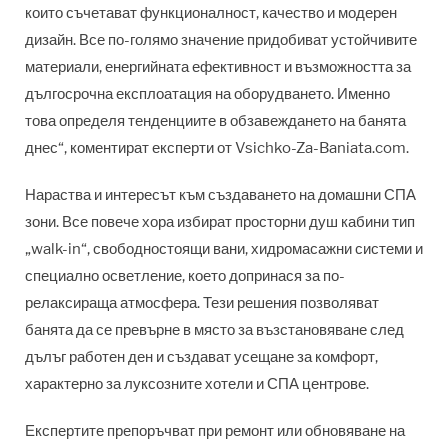
които съчетават функционалност, качество и модерен
дизайн. Все по-голямо значение придобиват устойчивите
материали, енергийната ефективност и възможността за
дългосрочна експлоатация на оборудването. Именно
това определя тенденциите в обзавеждането на банята
днес“, коментират експерти от Vsichko-Za-Baniata.com.
Нараства и интересът към създаването на домашни СПА
зони. Все повече хора избират просторни душ кабини тип
„walk-in“, свободностоящи вани, хидромасажни системи и
специално осветление, което допринася за по-
релаксираща атмосфера. Тези решения позволяват
банята да се превърне в място за възстановяване след
дълъг работен ден и създават усещане за комфорт,
характерно за луксозните хотели и СПА центрове.
Експертите препоръчват при ремонт или обновяване на