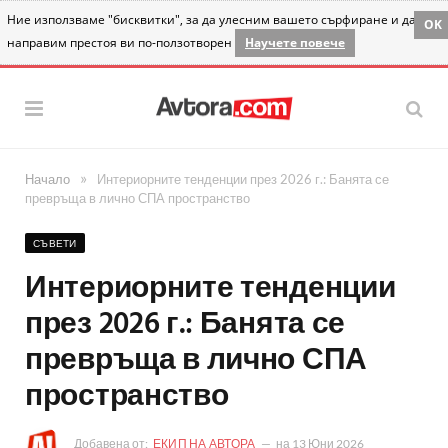
Ние използваме "бисквитки", за да улесним вашето сърфиране и да
OK
направим престоя ви по-ползотворен
Научете повече
»
Начало
Интериорните тенденции през 2026 г.: Банята се
превръща в лично СПА пространство
СЪВЕТИ
Интериорните тенденции
през 2026 г.: Банята се
превръща в лично СПА
пространство
Добавена от:
ЕКИП НА АВТОРА
на
13 Юни 2026