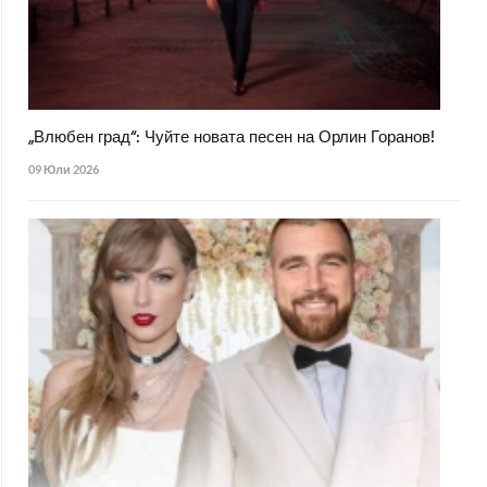
„Влюбен град“: Чуйте новата песен на Орлин Горанов!
09 Юли 2026