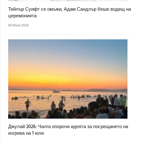
Тейлър Суифт се омъжи, Адам Сандлър беше водещ на
церемонията
06 Юли 2026
Джулай 2026: Чалга опорочи идеята за посрещането на
изгрева на 1 юли