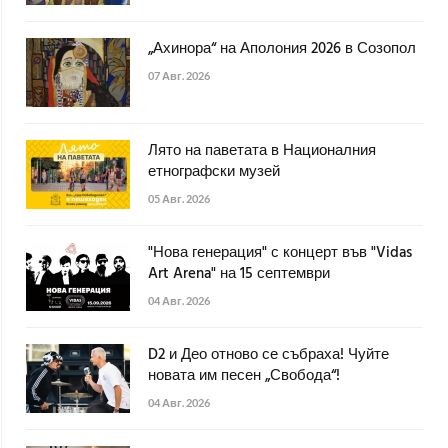
„Ахинора“ на Аполония 2026 в Созопол
07 Авг. 2026
Лято на паветата в Националния
етнографски музей
05 Авг. 2026
"Нова генерация" с концерт във "Vidas
Art Arena" на 15 септември
04 Авг. 2026
D2 и Део отново се събраха! Чуйте
новата им песен „Свобода“!
04 Авг. 2026