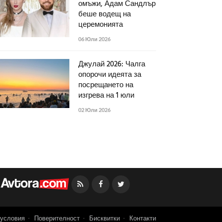
омъжи, Адам Сандлър
беше водещ на
церемонията
06 Юли 2026
Джулай 2026: Чалга
опорочи идеята за
посрещането на
изгрева на 1 юли
02 Юли 2026
Facebook
Twitter
условия
Поверителност
Бисквитки
Контакти