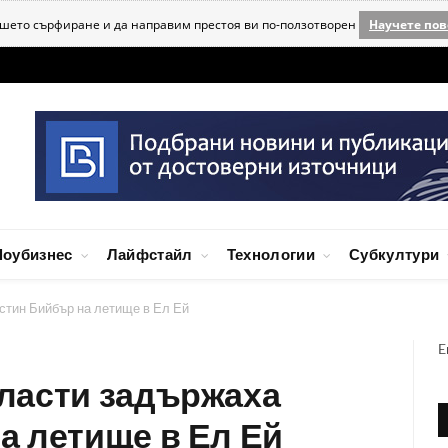
ашето сърфиране и да направим престоя ви по-ползотворен
Научете пов
оубизнес
Лайфстайл
Технологии
Субкултури
тин Бийбър на летище в Ел Ей
E
ласти задържаха
а летище в Ел Ей