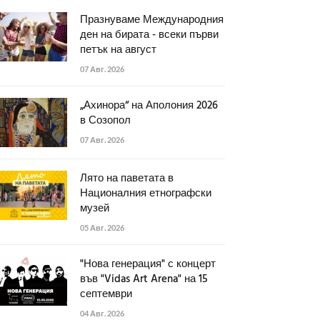
Празнуваме Международния
ден на бирата - всеки първи
петък на август
07 Авг. 2026
„Ахинора“ на Аполония 2026
в Созопол
07 Авг. 2026
Лято на паветата в
Националния етнографски
музей
05 Авг. 2026
"Нова генерация" с концерт
във "Vidas Art Arena" на 15
септември
04 Авг. 2026