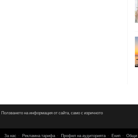
и. Ползването на информация от сайта, само с изричното
За нас
Рекламна тарифа
Профил на аудиторията
Екип
Общи 