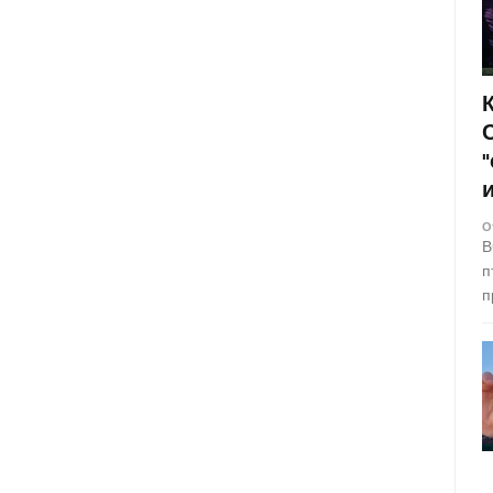
О
В
п
п