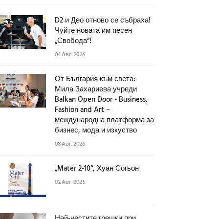
D2 и Део отново се събраха!
Чуйте новата им песен
„Свобода“!
04 Авг. 2026
От България към света:
Мила Захариева учреди
Balkan Open Door - Business,
Fashion and Art –
международна платформа за
бизнес, мода и изкуство
03 Авг. 2026
„Mater 2-10“, Хуан Согьон
02 Авг. 2026
Най-честите грешки при