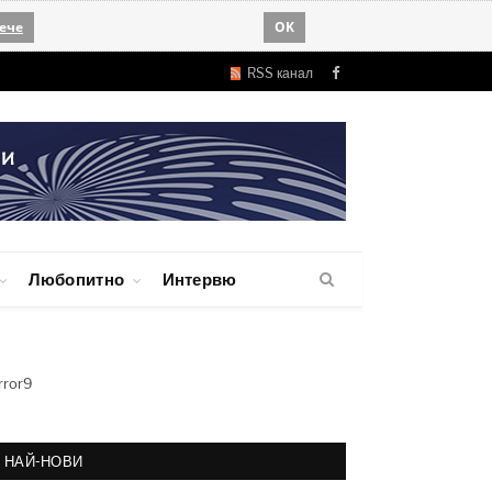
ече
OK
RSS канал
Facebook
Любопитно
Интервю
rror9
НАЙ-НОВИ