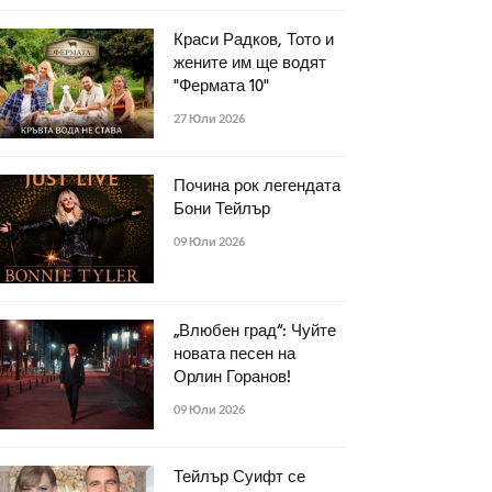
Краси Радков, Тото и
жените им ще водят
"Фермата 10"
27 Юли 2026
Почина рок легендата
Бони Тейлър
09 Юли 2026
„Влюбен град“: Чуйте
новата песен на
Орлин Горанов!
09 Юли 2026
Тейлър Суифт се