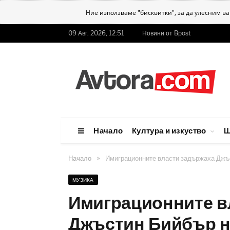
Ние използваме "бисквитки", за да улесним в
09 Авг. 2026, 12:51
Новини от Bpost
Начало
Култура и изкуство
Ш
»
Начало
Имиграционните власти задържаха Джъс
МУЗИКА
Имиграционните в
Джъстин Бийбър н