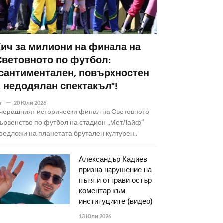
Кич за милиони на финала на
Световното по футбол:
"сантиментален, повърхностен
и недодялан спектакъл"!
т
20 Юли 2026
черашният исторически финал на Световното
ървенство по футбол на стадион „МетЛайф“
редложи на планетата брутален културен..
Александър Кадиев
призна нарушение на
пътя и отправи остър
коментар към
институциите (видео)
13 Юли 2026