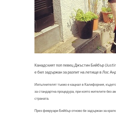
Канадският поп певец Джъстин Бийбър (Justin 
е бил задържан за разпит на летище в Лос Ан
Изпълнителят тъкмо е кацнал в Калифорния, където
за стандартна процедура, при която жителите без а
страната.
През февруари Бийбър отново бе задържан за кратк