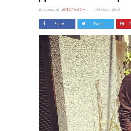
Добавена от:
AVTORA.COM
на
28 Април 2014
Share
Tweet
P