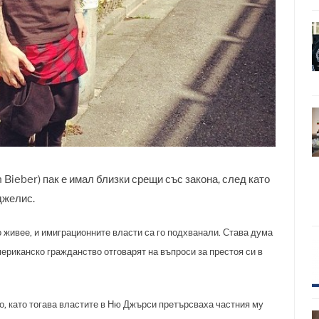
Bieber) пак е имал близки срещи със закона, след като
джелис.
 живее, и имиграционните власти са го подхванали. Става дума
мериканско гражданство отговарят на въпроси за престоя си в
о, като тогава властите в Ню Джърси претърсваха частния му