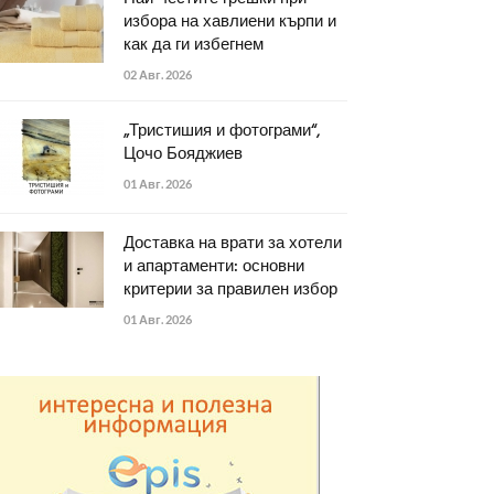
избора на хавлиени кърпи и
как да ги избегнем
02 Авг. 2026
„Тристишия и фотограми“,
Цочо Бояджиев
01 Авг. 2026
Доставка на врати за хотели
и апартаменти: основни
критерии за правилен избор
01 Авг. 2026