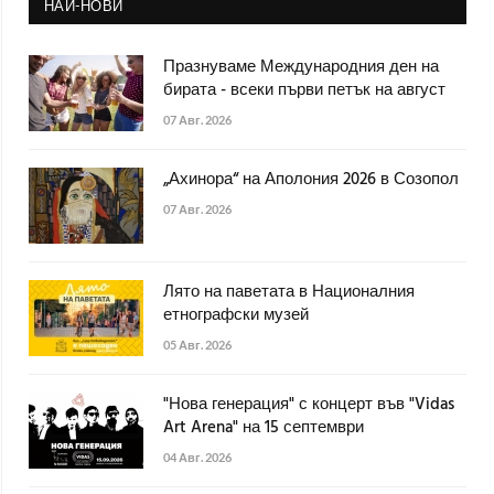
НАЙ-НОВИ
Празнуваме Международния ден на
бирата - всеки първи петък на август
07 Авг. 2026
„Ахинора“ на Аполония 2026 в Созопол
07 Авг. 2026
Лято на паветата в Националния
етнографски музей
05 Авг. 2026
"Нова генерация" с концерт във "Vidas
Art Arena" на 15 септември
04 Авг. 2026