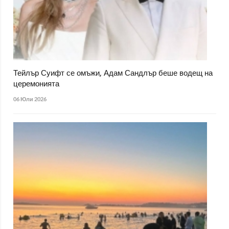
Тейлър Суифт се омъжи, Адам Сандлър беше водещ на
церемонията
06 Юли 2026