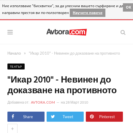
Ние използваме "бисквитки", за да улесним вашето сърфиране и да
OK
направим престоя ви по-ползотворен
Научете повече
»
Начало
"Икар 2010" - Невинен до доказване на противното
ТЕАТЪР
"Икар 2010" - Невинен до
доказване на противното
Добавена от:
AVTORA.COM
на
28 Март 2010
Share
Tweet
Pinterest
+