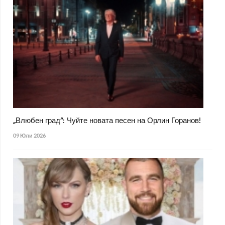
„Влюбен град“: Чуйте новата песен на Орлин Горанов!
09 Юли 2026