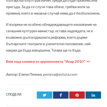
българската култура начин, преди да бъде произнесена
присъда. За да се случи това обаче, трябва воля за
промяна, която в никакъв случай няма да е безболезнена.
И въпреки не особено обнадеждаващите изказвания на
сегашния културен министър, остава надеждата, че е
възможно дългогодишната реформа, която държи
българските театрали в унизително положение, най-
накрая да бъда извършена. Тогава ще го бъде.
Виж още снимки от церемонията "Икар 2010" >>
Автор: Елена Пенева,
peneva@avtora.com
СПОДЕЛИ.
Twitter
Facebook
Pinterest
LinkedI