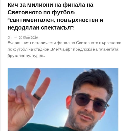
Кич за милиони на финала на
Световното по футбол:
"сантиментален, повърхностен и
недодялан спектакъл"!
От
20 Юли 2026
Вчерашният исторически финал на Световното първенство
по футбол на стадион „МетЛайф“ предложи на планетата
брутален културен..