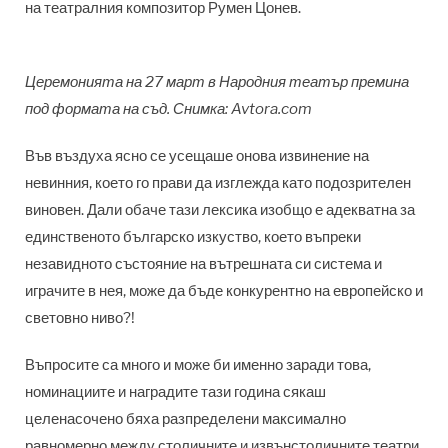
на театралния композитор Румен Цонев.
Церемонията на 27 март в Народния театър премина
под формата на съд. Снимка: Avtora.com
Във въздуха ясно се усещаше онова извинение на
невинния, което го прави да изглежда като подозрителен
виновен. Дали обаче тази лексика изобщо е адекватна за
единственото българско изкуство, което въпреки
незавидното състояние на вътрешната си система и
играчите в нея, може да бъде конкурентно на европейско и
световно ниво?!
Въпросите са много и може би именно заради това,
номинациите и наградите тази година сякаш
целенасочено бяха разпределени максимално
равномерно между столичните и извънстоличните театри.