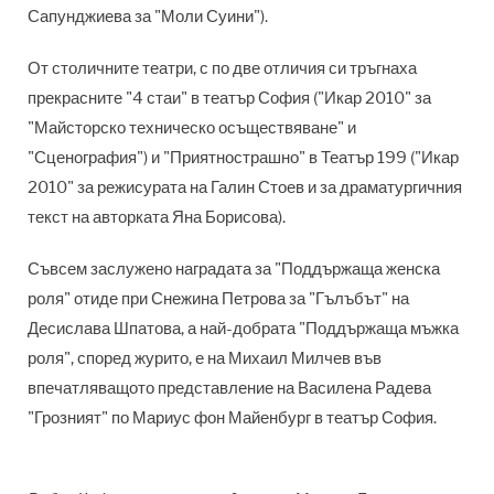
Сапунджиева за "Моли Суини").
От столичните театри, с по две отличия си тръгнаха
прекрасните "4 стаи" в театър София ("Икар 2010" за
"Майсторско техническо осъществяване" и
"Сценография") и "Приятнострашно" в Театър 199 ("Икар
2010" за режисурата на Галин Стоев и за драматургичния
текст на авторката Яна Борисова).
Съвсем заслужено наградата за "Поддържаща женска
роля" отиде при Снежина Петрова за "Гълъбът" на
Десислава Шпатова, а най-добрата "Поддържаща мъжка
роля", според журито, е на Михаил Милчев във
впечатляващото представление на Василена Радева
"Грозният" по Мариус фон Майенбург в театър София.