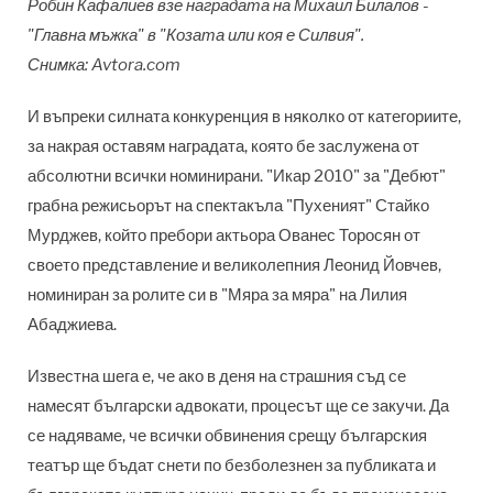
Робин Кафалиев взе наградата на Михаил Билалов -
"Главна мъжка" в "Козата или коя е Силвия".
Снимка: Avtora.com
И въпреки силната конкуренция в няколко от категориите,
за накрая оставям наградата, която бе заслужена от
абсолютни всички номинирани. "Икар 2010" за "Дебют"
грабна режисьорът на спектакъла "Пухеният" Стайко
Мурджев, който пребори актьора Ованес Торосян от
своето представление и великолепния Леонид Йовчев,
номиниран за ролите си в "Мяра за мяра" на Лилия
Абаджиева.
Известна шега е, че ако в деня на страшния съд се
намесят български адвокати, процесът ще се закучи. Да
се надяваме, че всички обвинения срещу българския
театър ще бъдат снети по безболезнен за публиката и