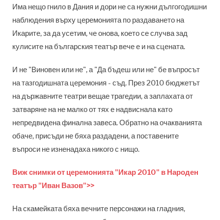
Има нещо гнило в Дания и дори не са нужни дългогодишни
наблюдения върху церемонията по раздаването на
Икарите, за да усетим, че онова, което се случва зад
кулисите на българския театър вече е и на сцената.
И не "Виновен или не", а "Да бъдеш или не" бе въпросът
на тазгодишната церемония - съд. През 2010 бюджетът
на държавните театри вещае трагедии, а заплахата от
затваряне на не малко от тях е надвиснала като
непредвидена финална завеса. Обратно на очакванията
обаче, присъди не бяха раздадени, а поставените
въпроси не изненадаха никого с нищо.
Виж снимки от церемонията "Икар 2010" в Народен
театър "Иван Вазов">>
На скамейката бяха вечните персонажи на гладния,