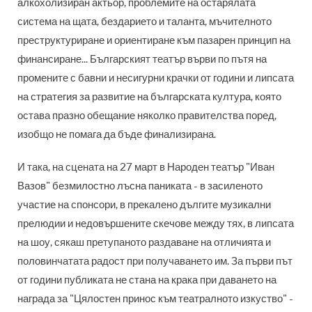
алкохолизиран актьор, проблемите на остарялата
система на щата, бездарието и таланта, мъчителното
преструктуриране и ориентиране към пазарен принцип на
финансиране... Българският театър върви по пътя на
промените с бавни и несигурни крачки от години и липсата
на стратегия за развитие на българската култура, която
остава празно обещание няколко правителства поред,
изобщо не помага да бъде финализирана.
И така, на сцената на 27 март в Народен театър "Иван
Вазов" безмилостно лъсна паниката - в засиленото
участие на спонсори, в прекалено дългите музикални
прелюдии и недовършените скечове между тях, в липсата
на шоу, сякаш претупаното раздаване на отличията и
половинчатата радост при получаването им. За първи път
от години публиката не стана на крака при даването на
награда за "Цялостен принос към театралното изкуство" -