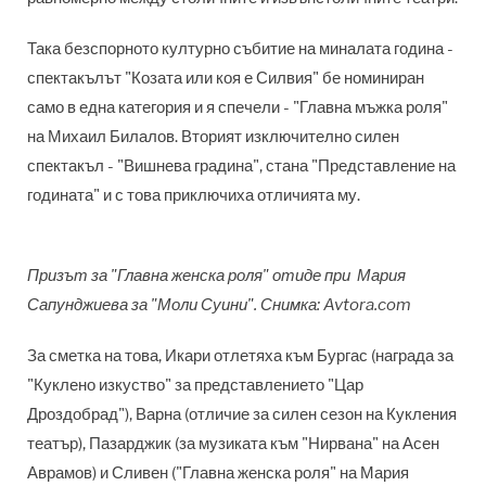
Така безспорното културно събитие на миналата година -
спектакълът "Козата или коя е Силвия" бе номиниран
само в една категория и я спечели - "Главна мъжка роля"
на Михаил Билалов. Вторият изключително силен
спектакъл - "Вишнева градина", стана "Представление на
годината" и с това приключиха отличията му.
Призът за "Главна женска роля" отиде при Мария
Сапунджиева за "Моли Суини". Снимка: Avtora.com
За сметка на това, Икари отлетяха към Бургас (награда за
"Куклено изкуство" за представлението "Цар
Дроздобрад"), Варна (отличие за силен сезон на Кукления
театър), Пазарджик (за музиката към "Нирвана" на Асен
Аврамов) и Сливен ("Главна женска роля" на Мария