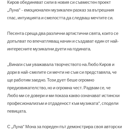
Киров обединяват сили в новия си съвместен проект
„Луна“ - емоционален музикален разказ за вътрешния
глас, интуицията и смелостта да следваш мечтите си.
Песента среща два различни артистични свята, които се
допълват по впечатляващ начин и създават един от най-
интересните музикални дуети на годината.
„Винаги съм уважавала творчеството на Любо Киров и
дори в най-смелите си мечти не съм си представяла, че
ще работим заедно. Този дует беше огромно
предизвикателство, но и огромна чест. Радвам се, че
Любо ми се довери и ми показа какво означават истински
професионализъм и отдаденост към музиката“, сподели
певицата.
С „Луна“ Мона за пореден път демонстрира своя авторски