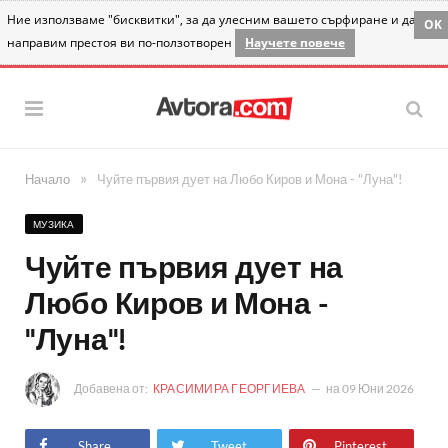
Ние използваме "бисквитки", за да улесним вашето сърфиране и да
OK
направим престоя ви по-ползотворен
Научете повече
»
Начало
Чуйте първия дует на Любо Киров и Мона - "Луна"!
МУЗИКА
Чуйте първия дует на
Любо Киров и Мона -
"Луна"!
Добавена от:
КРАСИМИРА ГЕОРГИЕВА
на
09 Юни 2026
Share
Tweet
Pinterest