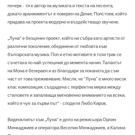
почерк - тя е автор на музиката и текста на песента,
докато аранжиментът е поверен на Денис Попстоев, който
придава на проекта модерно и въздействащо звучене.
„Луна“ е безценен проект, който ни събра като артисти от
различни поколения, обединени от любовта към
българската музика. Поп и етно мотивите в този трак се
съчетаха по най-успешния до момента начин. Талантът
на Мона е безкраен и аз благодаря за поканата да съм
част от това преживяване. Мисля, че "Луна" е много висок
клас композиция, създадена с перфектна мярка между
стиловете и запалваща мигновенно вниманието на всеки,
който я чуе за първи път“ - споделя Любо Киров.
Видеоклипът към „Луна“ е дело на режисьора Орлин
Менкаджиев и оператора Веселин Менкаджиев, а
Калинa