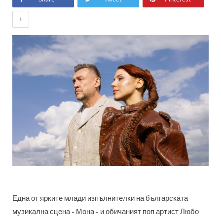
+
Една от ярките млади изпълнителки на българската
музикална сцена - Мона - и обичаният поп артист Любо