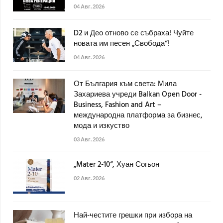
04 Авг. 2026
D2 и Део отново се събраха! Чуйте
новата им песен „Свобода“!
04 Авг. 2026
От България към света: Мила
Захариева учреди Balkan Open Door -
Business, Fashion and Art –
международна платформа за бизнес,
мода и изкуство
03 Авг. 2026
„Mater 2-10“, Хуан Согьон
02 Авг. 2026
Най-честите грешки при избора на