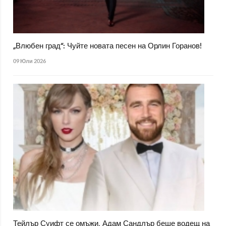
„Влюбен град“: Чуйте новата песен на Орлин Горанов!
09 Юли 2026
Тейлър Суифт се омъжи, Адам Сандлър беше водещ на