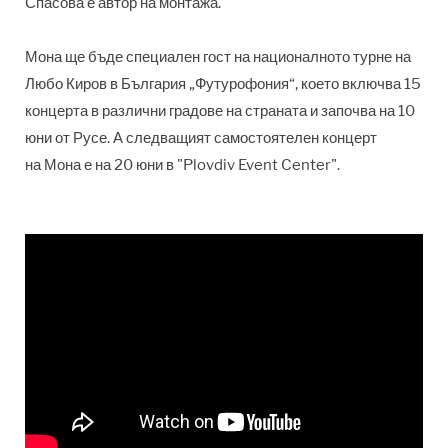
Спасова е автор на монтажа.
Мона ще бъде специален гост на националното турне на
Любо Киров в България „Футурофония“, което включва 15
концерта в различни градове на страната и започва на 10
юни от Русе. А следващият самостоятелен концерт
на Мона е на 20 юни в "Plovdiv Event Center".