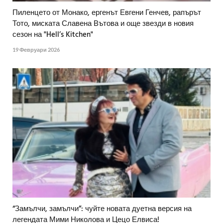
Пиленцето от Монако, ергенът Евгени Генчев, рапърът
Тото, миската Славена Вътова и още звезди в новия
сезон на "Hell’s Kitchen"
19 Февруари 2026
“Замълчи, замълчи”: чуйте новата дуетна версия на
легендата Мими Николова и Цецо Елвиса!