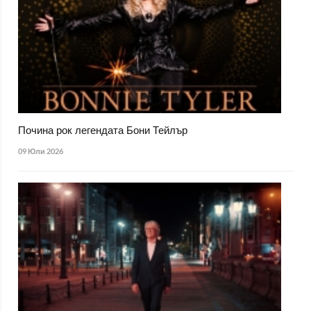
Почина рок легендата Бони Тейлър
09 Юли 2026