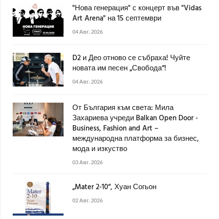
"Нова генерация" с концерт във "Vidas
Art Arena" на 15 септември
04 Авг. 2026
D2 и Део отново се събраха! Чуйте
новата им песен „Свобода“!
04 Авг. 2026
От България към света: Мила
Захариева учреди Balkan Open Door -
Business, Fashion and Art –
международна платформа за бизнес,
мода и изкуство
03 Авг. 2026
„Mater 2-10“, Хуан Согьон
02 Авг. 2026