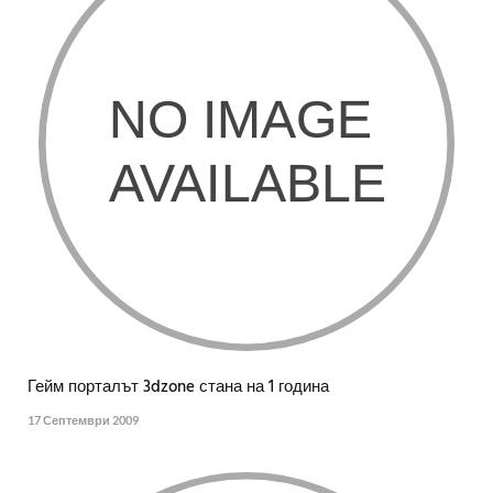
Гейм порталът 3dzone стана на 1 година
17 Септември 2009