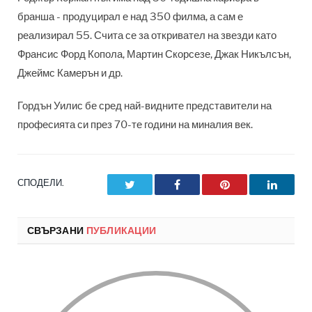
бранша - продуцирал е над 350 филма, а сам е
реализирал 55. Счита се за откривател на звезди като
Франсис Форд Копола, Мартин Скорсезе, Джак Никълсън,
Джеймс Камерън и др.
Гордън Уилис бе сред най-видните представители на
професията си през 70-те години на миналия век.
СПОДЕЛИ.
Twitter
Facebook
Pinterest
LinkedI
СВЪРЗАНИ
ПУБЛИКАЦИИ