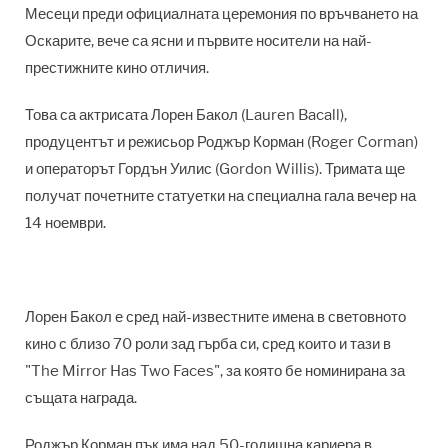
Месеци преди официалната церемония по връчването на
Оскарите, вече са ясни и първите носители на най-
престижните кино отличия.
Това са актрисата Лорен Бакол (Lauren Bacall),
продуцентът и режисьор Роджър Корман (Roger Corman)
и операторът Гордън Уилис (Gordon Willis). Тримата ще
получат почетните статуетки на специална гала вечер на
14 ноември.
Лорен Бакол е сред най-известните имена в световното
кино с близо 70 роли зад гърба си, сред които и тази в
"The Mirror Has Two Faces", за която бе номинирана за
същата награда.
Роджър Корман пък има над 50-годишна кариера в