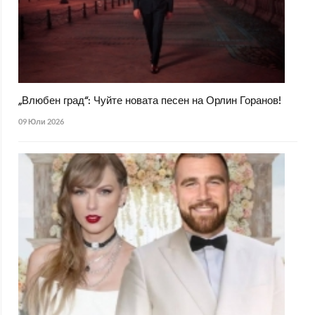
„Влюбен град“: Чуйте новата песен на Орлин Горанов!
09 Юли 2026