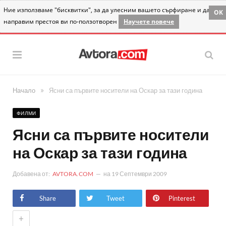
Ние използваме "бисквитки", за да улесним вашето сърфиране и да
OK
направим престоя ви по-ползотворен
Научете повече
»
Начало
Ясни са първите носители на Оскар за тази година
ФИЛМИ
Ясни са първите носители
на Оскар за тази година
Добавена от:
AVTORA.COM
на
19 Септември 2009
Share
Tweet
Pinterest
+