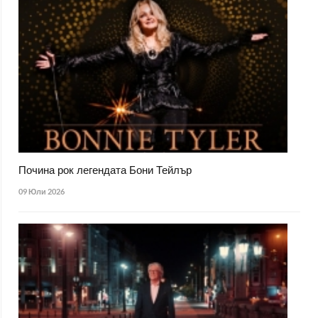
Почина рок легендата Бони Тейлър
09 Юли 2026