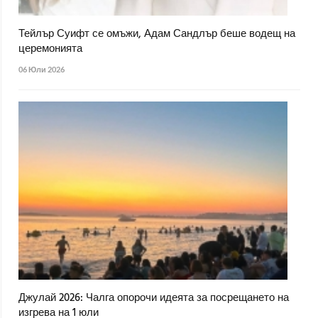
Тейлър Суифт се омъжи, Адам Сандлър беше водещ на
церемонията
06 Юли 2026
Джулай 2026: Чалга опорочи идеята за посрещането на
изгрева на 1 юли