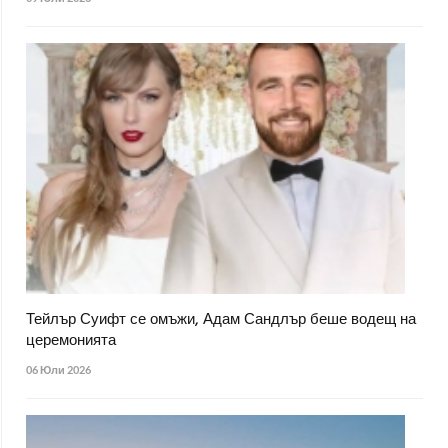
Тейлър Суифт се омъжи, Адам Сандлър беше водещ на
церемонията
06 Юли 2026