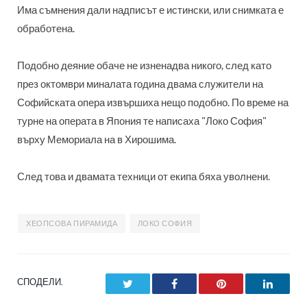
Има съмнения дали надписът е истински, или снимката е
обработена.
Подобно
деяние обаче не изненадва никого, след като
през октомври миналата година двама служители на
Софийската опера извършиха нещо подобно. По време на
турне на операта в Япония те написаха "Локо София"
върху Мемориала на в Хирошима.
След това и двамата техници от екипа бяха уволнени.
ХЕОПСОВА ПИРАМИДА
ЛОКО СОФИЯ
СПОДЕЛИ.
Twitter
Facebook
Pinterest
LinkedI