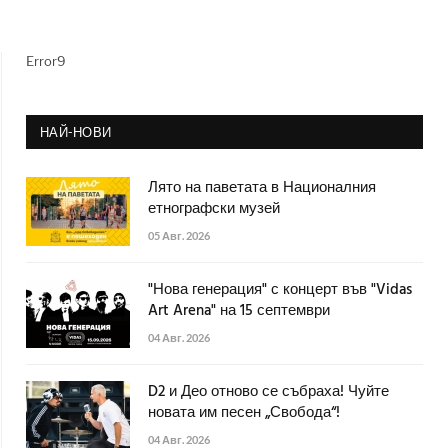
Error9
НАЙ-НОВИ
Лято на паветата в Националния
етнографски музей
05 Авг. 2026
"Нова генерация" с концерт във "Vidas
Art Arena" на 15 септември
04 Авг. 2026
D2 и Део отново се събраха! Чуйте
новата им песен „Свобода“!
04 Авг. 2026