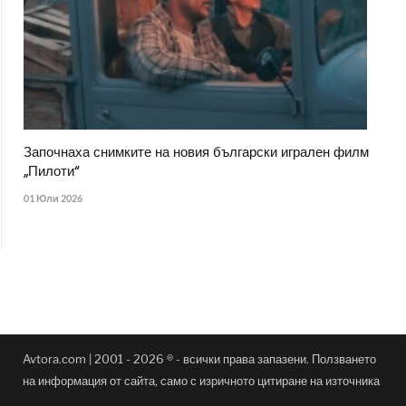
Започнаха снимките на новия български игрален филм
„Пилоти“
01 Юли 2026
Avtora.com | 2001 - 2026 ® - всички права запазени. Ползването
на информация от сайта, само с изричното цитиране на източника