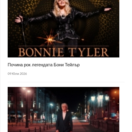
Почина рок легендата Бони Тейлър
09 Юли 2026