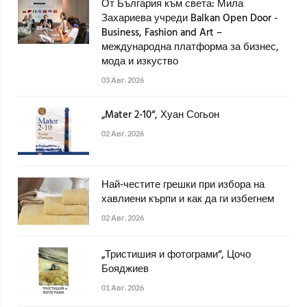
От България към света: Мила
Захариева учреди Balkan Open Door -
Business, Fashion and Art –
международна платформа за бизнес,
мода и изкуство
03 Авг. 2026
„Mater 2-10“, Хуан Согьон
02 Авг. 2026
Най-честите грешки при избора на
хавлиени кърпи и как да ги избегнем
02 Авг. 2026
„Тристишия и фотограми“, Цочо
Бояджиев
01 Авг. 2026