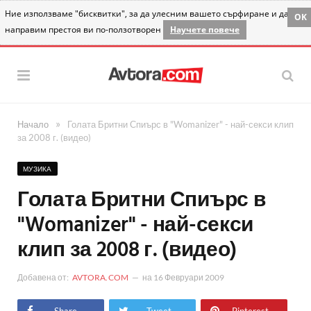
Ние използваме "бисквитки", за да улесним вашето сърфиране и да
OK
направим престоя ви по-ползотворен
Научете повече
»
Начало
Голата Бритни Спиърс в "Womanizer" - най-секси клип
за 2008 г. (видео)
МУЗИКА
Голата Бритни Спиърс в
"Womanizer" - най-секси
клип за 2008 г. (видео)
Добавена от:
AVTORA.COM
на
16 Февруари 2009