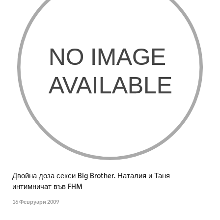
Двойна доза секси Big Brother. Наталия и Таня
интимничат във FHM
16 Февруари 2009