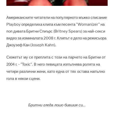
Американските читатели на популярното мъжко списание
Playboy определиха клипа към песента "Womanizer" на
поп дивата Бритни Спиърс (Britney Spears) за най-секси
видео за изминалата 2008 г. Клипът е дело на режисьора
Джоузеф Кан (Joseph Kahn).
Сюжетът му се преплита с този на парчето на Бритни от
2004 г. - "Toxic". В него певицата изпълнява ролята на
четири различни жени, като една от тях остава напълно
гола в някои сцени.
Бритни гледа лошо бившия си...