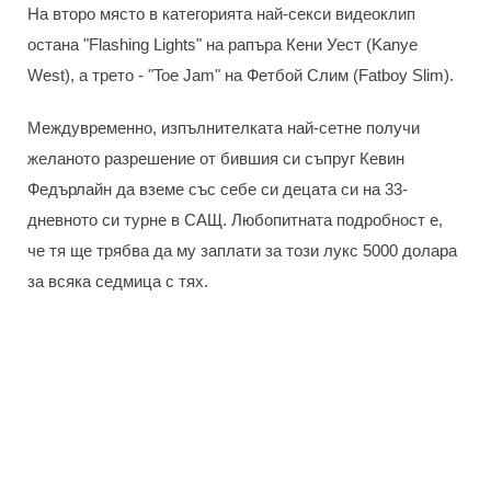
На второ място в категорията най-секси видеоклип
остана "Flashing Lights" на рапъра Кени Уест (Kanye
West), а трето - "Toe Jam" на Фетбой Слим (Fatboy Slim).
Междувременно, изпълнителката най-сетне получи
желаното разрешение от бившия си съпруг Кевин
Федърлайн да вземе със себе си децата си на 33-
дневното си турне в САЩ. Любопитната подробност е,
че тя ще трябва да му заплати за този лукс 5000 долара
за всяка седмица с тях.