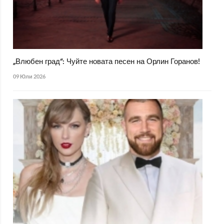
„Влюбен град“: Чуйте новата песен на Орлин Горанов!
09 Юли 2026