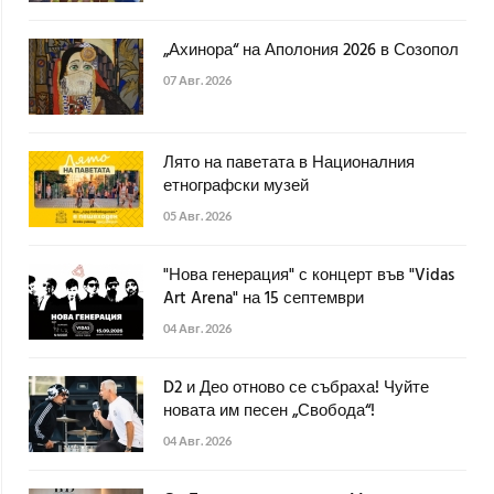
„Ахинора“ на Аполония 2026 в Созопол
07 Авг. 2026
Лято на паветата в Националния
етнографски музей
05 Авг. 2026
"Нова генерация" с концерт във "Vidas
Art Arena" на 15 септември
04 Авг. 2026
D2 и Део отново се събраха! Чуйте
новата им песен „Свобода“!
04 Авг. 2026