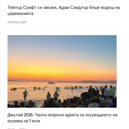
Тейлър Суифт се омъжи, Адам Сандлър беше водещ на
церемонията
06 Юли 2026
Джулай 2026: Чалга опорочи идеята за посрещането на
изгрева на 1 юли