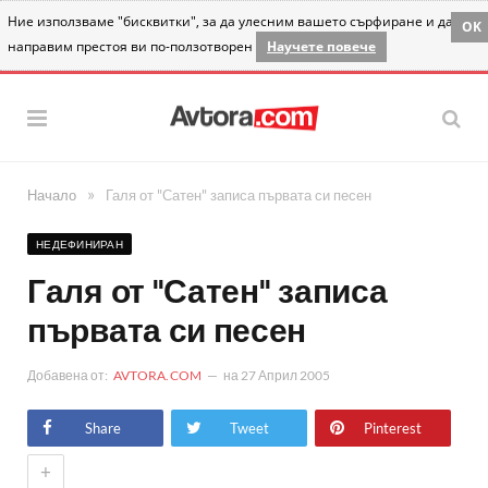
Ние използваме "бисквитки", за да улесним вашето сърфиране и да
OK
направим престоя ви по-ползотворен
Научете повече
»
Начало
Галя от "Сатен" записа първата си песен
НЕДЕФИНИРАН
Галя от "Сатен" записа
първата си песен
Добавена от:
AVTORA.COM
на
27 Април 2005
Share
Tweet
Pinterest
+