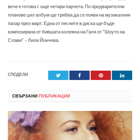
вече е готова с още четири парчета. По предварителни
планове цял албум ще трябва да се появи на музикалния
пазар през март. Една от песните в диска ще бъде
композирана от бившата колежка на Галя от “Шоуто на
Слави” – Лили Йончева.
СПОДЕЛИ.
Twitter
Facebook
Pinterest
LinkedI
СВЪРЗАНИ
ПУБЛИКАЦИИ