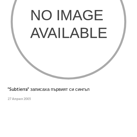
"Subtierra" записаха първият си сингъл
27 Април 2005