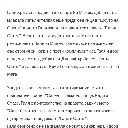
Галя Христова подписа договор с Ка Мюзик. Дебютът на
младата изпълнителка беше преди седмица в “Шоуто на
Слави”, където Галя изпълни първото си парче – “Топъл
Сатен”. Вече е готов и видеоклипът към песента,
режисиран от Валери Милев. Валери, който е известен
със строгия си нрав, не пести комплименти за Галя и дори
сподели, че е по-добра и от Дженифър Лопес. “Типъл
Сатен” е написана от Крум Георгиев, а аранжиментът е на
Мага.
Заедно с Галя в момента са и четири момичета от
оригиналния балет “Сатен” – Тамара, Елица, Ради и
Стаси. Галя е притежателка на правата върху името
“Сатен”, затова и съвместните прояви на чаровничките
ще преминават под името “Галя и Сатен”.
Галя сериозно се е захванала с новата си кариера и дори