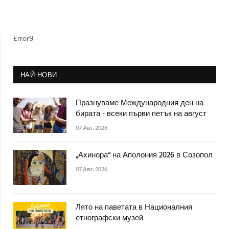
Error9
НАЙ-НОВИ
Празнуваме Международния ден на
бирата - всеки първи петък на август
07 Авг. 2026
„Ахинора“ на Аполония 2026 в Созопол
07 Авг. 2026
Лято на паветата в Националния
етнографски музей