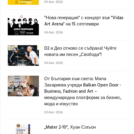
05 Авг. 2026
"Нова генерация" с концерт във "Vidas
Art Arena" на 15 септември
04 Авг. 2026
D2 и Део отново се събраха! Чуйте
новата им песен „Свобода“!
04 Авг. 2026
От България към света: Мила
Захариева учреди Balkan Open Door -
Business, Fashion and Art –
международна платформа за бизнес,
мода и изкуство
03 Авг. 2026
„Mater 2-10“, Хуан Согьон