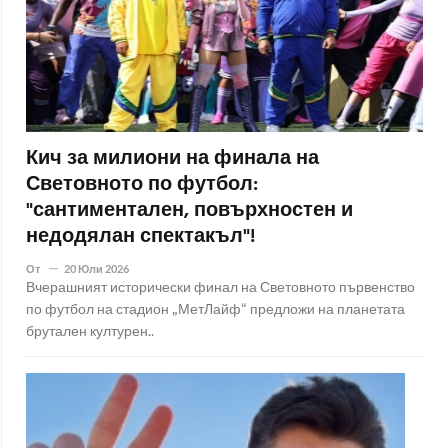
Кич за милиони на финала на
Световното по футбол:
"сантиментален, повърхностен и
недодялан спектакъл"!
От
20 Юли 2026
Вчерашният исторически финал на Световното първенство
по футбол на стадион „МетЛайф“ предложи на планетата
брутален културен..