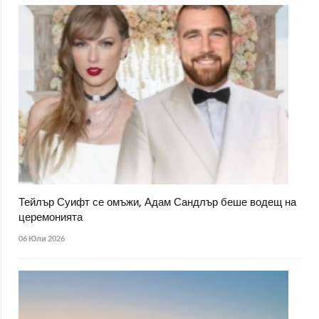
Тейлър Суифт се омъжи, Адам Сандлър беше водещ на
церемонията
06 Юли 2026