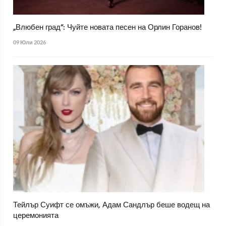
„Влюбен град“: Чуйте новата песен на Орлин Горанов!
09 Юли 2026
Тейлър Суифт се омъжи, Адам Сандлър беше водещ на
церемонията