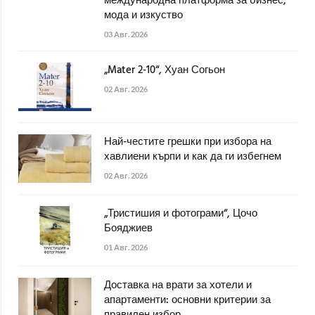
международна платформа за бизнес,
мода и изкуство
03 Авг. 2026
„Mater 2-10“, Хуан Согьон
02 Авг. 2026
Най-честите грешки при избора на
хавлиени кърпи и как да ги избегнем
02 Авг. 2026
„Тристишия и фотограми“, Цочо
Бояджиев
01 Авг. 2026
Доставка на врати за хотели и
апартаменти: основни критерии за
правилен избор