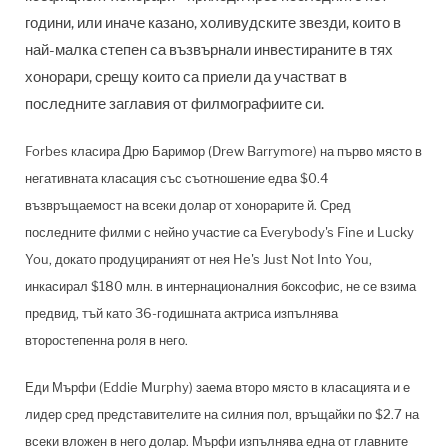
години, или иначе казано, холивудските звезди, които в
най-малка степен са възвърнали инвестираните в тях
хонорари, срещу които са приели да участват в
последните заглавия от филмографиите си.
Forbes класира Дрю Баримор (Drew Barrymore) на първо място в
негативната класация със съотношение едва $0.4
възвръщаемост на всеки долар от хонорарите й. Сред
последните филми с нейно участие са Everybody's Fine и Lucky
You, докато продуцираният от нея He's Just Not Into You,
инкасирал $180 млн. в интернационалния боксофис, не се взима
предвид, тъй като 36-годишната актриса изпълнява
второстепенна роля в него.
Еди Мърфи (Eddie Murphy) заема второ място в класацията и е
лидер сред представителите на силния пол, връщайки по $2.7 на
всеки вложен в него долар. Мърфи изпълнява една от главните