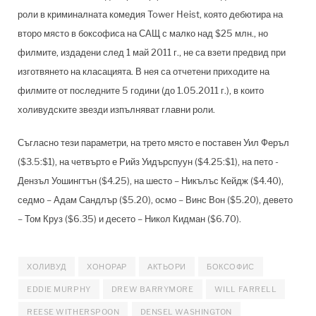
роли в криминалната комедия Tower Heist, която дебютира на
второ място в боксофиса на САЩ с малко над $25 млн., но
филмите, издадени след 1 май 2011 г., не са взети предвид при
изготвянето на класацията. В нея са отчетени приходите на
филмите от последните 5 години (до 1.05.2011 г.), в които
холивудските звезди изпълняват главни роли.
Съгласно тези параметри, на трето място е поставен Уил Феръл
($3.5:$1), на четвърто е Рийз Уидърспуун ($4.25:$1), на пето -
Дензъл Уошингтън ($4.25), на шесто – Никълъс Кейдж ($4.40),
седмо – Адам Сандлър ($5.20), осмо – Винс Вон ($5.20), девето
– Том Круз ($6.35) и десето – Никол Кидман ($6.70).
ХОЛИВУД
ХОНОРАР
АКТЬОРИ
БОКСОФИС
EDDIE MURPHY
DREW BARRYMORE
WILL FARRELL
REESE WITHERSPOON
DENSEL WASHINGTON