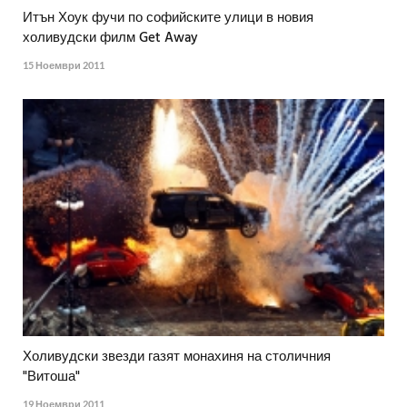
Итън Хоук фучи по софийските улици в новия
холивудски филм Get Away
15 Ноември 2011
Холивудски звезди газят монахиня на столичния
"Витоша"
19 Ноември 2011