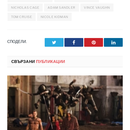
NICHOLAS CAGE
ADAM SANDLER
VINCE VAUGHN
TOM CRUISE
NICOLE KIDMAN
СПОДЕЛИ.
Twitter
Facebook
Pinterest
LinkedI
СВЪРЗАНИ
ПУБЛИКАЦИИ