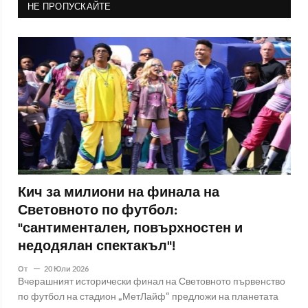
НЕ ПРОПУСКАЙТЕ
Кич за милиони на финала на
Световното по футбол:
"сантиментален, повърхностен и
недодялан спектакъл"!
От
20 Юли 2026
Вчерашният исторически финал на Световното първенство
по футбол на стадион „МетЛайф“ предложи на планетата