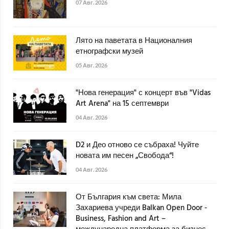
07 Авг. 2026
Лято на паветата в Националния
етнографски музей
05 Авг. 2026
"Нова генерация" с концерт във "Vidas
Art Arena" на 15 септември
04 Авг. 2026
D2 и Део отново се събраха! Чуйте
новата им песен „Свобода“!
04 Авг. 2026
От България към света: Мила
Захариева учреди Balkan Open Door -
Business, Fashion and Art –