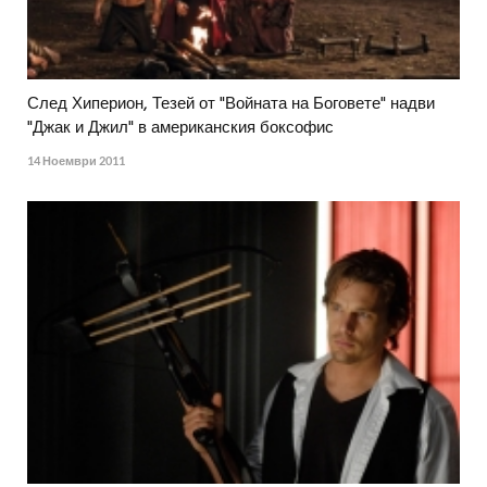
След Хиперион, Тезей от "Войната на Боговете" надви
"Джак и Джил" в американския боксофис
14 Ноември 2011