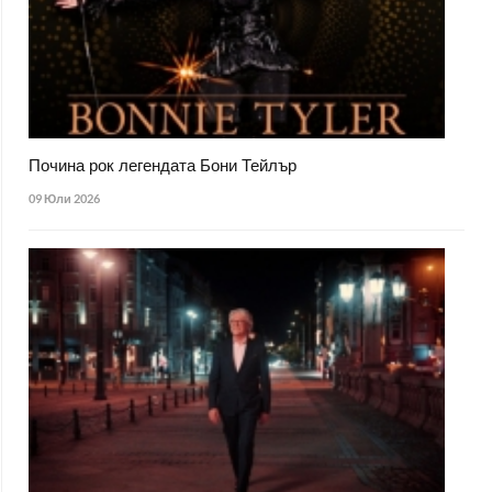
Почина рок легендата Бони Тейлър
09 Юли 2026