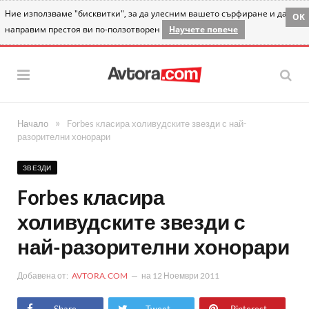
Ние използваме "бисквитки", за да улесним вашето сърфиране и да
OK
направим престоя ви по-ползотворен
Научете повече
»
Начало
Forbes класира холивудските звезди с най-
разорителни хонорари
ЗВЕЗДИ
Forbes класира
холивудските звезди с
най-разорителни хонорари
Добавена от:
AVTORA.COM
на
12 Ноември 2011