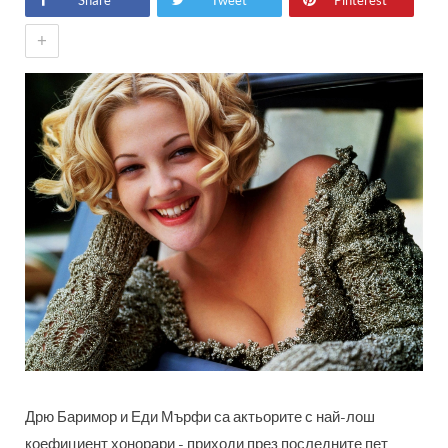
Share
Tweet
Pinterest
+
Дрю Баримор и Еди Мърфи са актьорите с най-лош
коефициент хонорари - приходи през последните пет