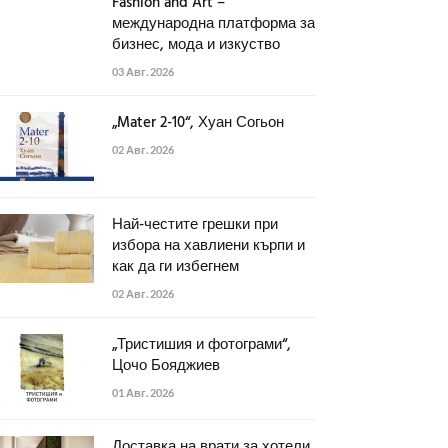
Fashion and Art –
международна платформа за
бизнес, мода и изкуство
03 Авг. 2026
„Mater 2-10“, Хуан Согьон
02 Авг. 2026
Най-честите грешки при
избора на хавлиени кърпи и
как да ги избегнем
02 Авг. 2026
„Тристишия и фотограми“,
Цочо Бояджиев
01 Авг. 2026
Доставка на врати за хотели