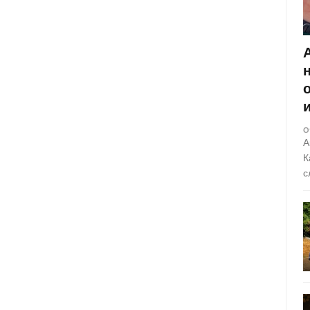
О
А
К
с