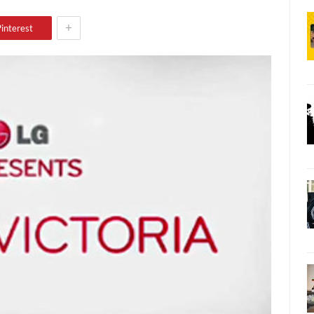
+
interest