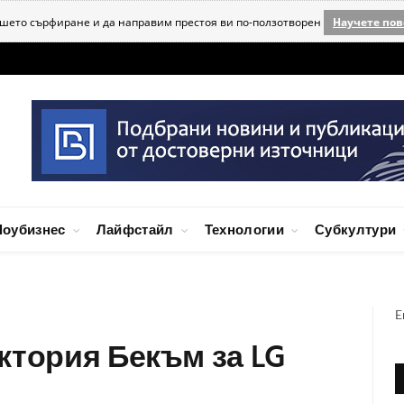
ашето сърфиране и да направим престоя ви по-ползотворен
Научете пов
оубизнес
Лайфстайл
Технологии
Субкултури
E
ктория Бекъм за LG