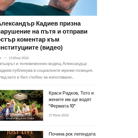
Александър Кадиев призна
нарушение на пътя и отправи
остър коментар към
институциите (видео)
т
13 Юли 2026
ктьорът и телевизионен водещ Александър
адиев публикува в социалните мрежи позиция,
лед като е бил глобен за използване..
Краси Радков, Тото и
жените им ще водят
"Фермата 10"
27 Юли 2026
Почина рок легендата