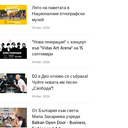
Лято на паветата в
Националния етнографски
музей
05 Авг. 2026
"Нова генерация" с концерт
във "Vidas Art Arena" на 15
септември
04 Авг. 2026
D2 и Део отново се събраха!
Чуйте новата им песен
„Свобода“!
04 Авг. 2026
От България към света:
Мила Захариева учреди
Balkan Open Door - Business,