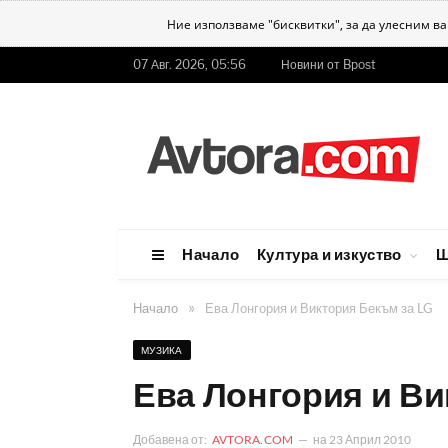
Ние използваме "бисквитки", за да улесним в
07 Авг. 2026, 05:56
Новини от Bpost
Начало
Култура и изкуство
Ш
»
Начало
Ева Лонгория и Виктория Бекъм за LG
МУЗИКА
Ева Лонгория и Ви
Добавена от:
AVTORA.COM
на
23 Април 2010