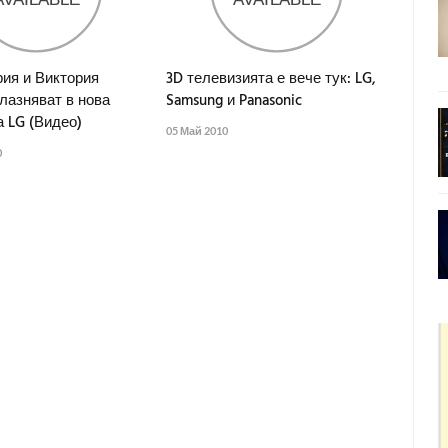
рия и Виктория
3D телевизията е вече тук: LG,
лазняват в нова
Samsung и Panasonic
 LG (Видео)
05 Май 2010
0