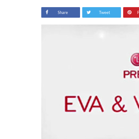
Share
Tweet
P