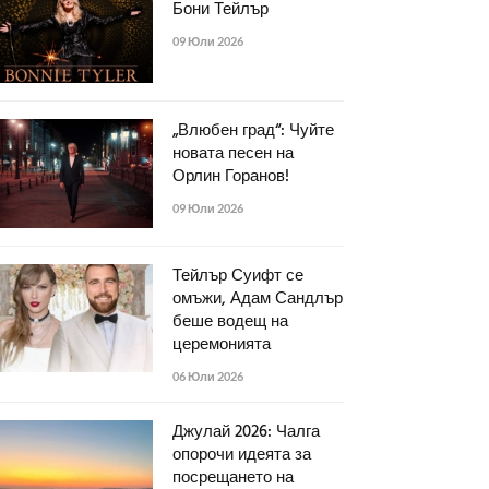
Бони Тейлър
09 Юли 2026
„Влюбен град“: Чуйте
новата песен на
Орлин Горанов!
09 Юли 2026
Тейлър Суифт се
омъжи, Адам Сандлър
беше водещ на
церемонията
06 Юли 2026
Джулай 2026: Чалга
опорочи идеята за
посрещането на