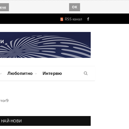
ече
OK
RSS канал
Facebook
Любопитно
Интервю
rror9
НАЙ-НОВИ