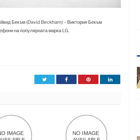
Дейвид Бекъм (David Beckham) – Виктория Бекъм
лефони на популярната марка LG.
Twitter
Facebook
Pinterest
LinkedIn