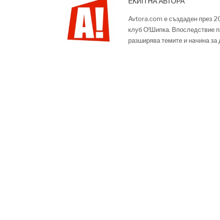
ЕКИП НА АВТОРА
Avtora.com е създаден през 2
клуб О!Шипка. Впоследствие п
разширява темите и начина за