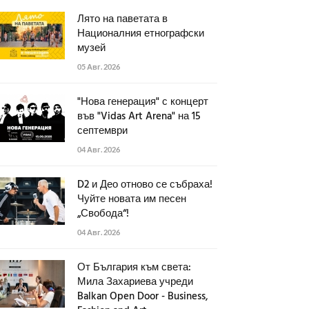
Лято на паветата в
Националния етнографски
музей
05 Авг. 2026
"Нова генерация" с концерт
във "Vidas Art Arena" на 15
септември
04 Авг. 2026
D2 и Део отново се събраха!
Чуйте новата им песен
„Свобода“!
04 Авг. 2026
От България към света:
Мила Захариева учреди
Balkan Open Door - Business,