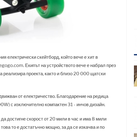
ния електрически скейтборд, който вече е хит в
gogo.com. Екипът на устройството вече е набрал през
а реализира проекта, както и близо 20 000 щатски
адвижван от електричество. Благодарение на редица
0W) с изключително компактен 31 - инчов дизайн.
а достигне скорост от 20 мили в час и има 8 мили
това то е достатъчно мощно, за да се изкачва и по