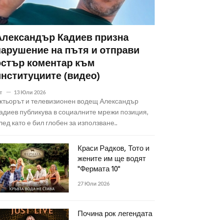
Александър Кадиев призна
нарушение на пътя и отправи
остър коментар към
институциите (видео)
т
13 Юли 2026
ктьорът и телевизионен водещ Александър
адиев публикува в социалните мрежи позиция,
лед като е бил глобен за използване..
Краси Радков, Тото и
жените им ще водят
"Фермата 10"
27 Юли 2026
Почина рок легендата