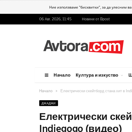
Ние използваме "бисквитки", за да улесним в
06 Авг. 2026, 11:45
Новини от Bpost
Начало
Култура и изкуство
Ш
»
Начало
Електрически скейтборд стана хит в Ind
ДЖАДЖИ
Електрически скей
Indiegogo (видео)