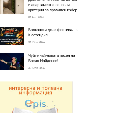
и апартаменти: основни
критерии за правилен избор
01 Авг. 2026
Балкански джаз фестивал в
Кюстендил
31 Юли 2026
Чуйте най-новата песен на
Васил Найденов!
30 Юли 2026