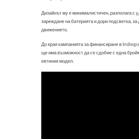
Дизайнът му е минималистичен, разполага с у
зареждане на батерията и дори подсветка, за 
движението.
До края кампанията за финансиране в Indiego
ще има възможност да се сдобие с една бройк
евтиния модел.