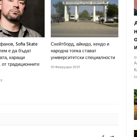
анов, Sofia Skate
Скейтборд, айкидо, кендо и
лем е да бъдат
народна топка стават
ата, каращи
университетски специалности
О
А
, от традиционните
05 Февруари 2019
К
с
19
Facebook
Twitter