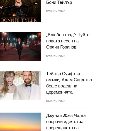
Бони Тейлър
09 Юли 2026
„Влюбен град“: Чуйте
новата песен на
Орлин Горанов!
09 Юли 2026
Тейлър Суифт се
омъжи, Адам Сандлър
беше водещ на
церемонията
06 Юли 2026
Джулай 2026: Чалга
опорочи идеята за
посрещането на