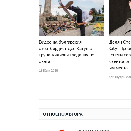
Видео на българския
Делян Стеф
скейтбордист Део Катунга
City: Проб
трупа милиони гледания по
гонени хор
света
скейтборд
им места
19 Юли 2018
09 Януари 20
ОТНОСНО АВТОРА