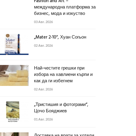
Fashion and Art –
международна платформа за
бизнес, мода и изкуство
03 Авг. 2026
„Mater 2-10“, Хуан Согьон
02 Авг. 2026
Най-честите грешки при
избора на хавлиени кърпи и
как да ги избегнем
02 Авг. 2026
„Тристишия и фотограми“,
Цочо Бояджиев
01 Авг. 2026
Доставка на врати за хотели