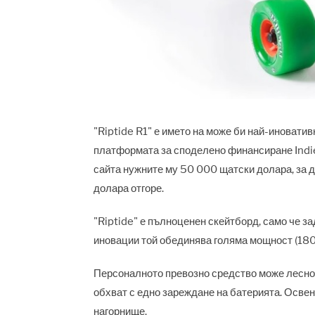
"Riptide R1" е името на може би най-иноватив
платформата за споделено финансиране Indie
сайта нужните му 50 000 щатски долара, за д
долара отгоре.
"Riptide" е пълноценен скейтборд, само че з
иновации той обединява голяма мощност (180
Персоналното превозно средство може лесно д
обхват с едно зареждане на батерията. Освен 
нагорнище.