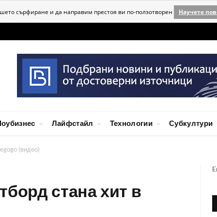
ашето сърфиране и да направим престоя ви по-ползотворен
Научете пов
оубизнес
Лайфстайл
Технологии
Субкултури
iegogo (видео)
E
тборд стана хит в