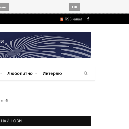
ече
OK
RSS канал
Facebook
Любопитно
Интервю
rror9
НАЙ-НОВИ