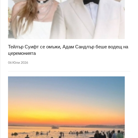
Тейлър Суифт се омъжи, Адам Сандлър беше водещ на
церемонията
06 Юли 2026