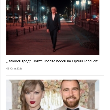
„Влюбен град“: Чуйте новата песен на Орлин Горанов!
09 Юли 2026