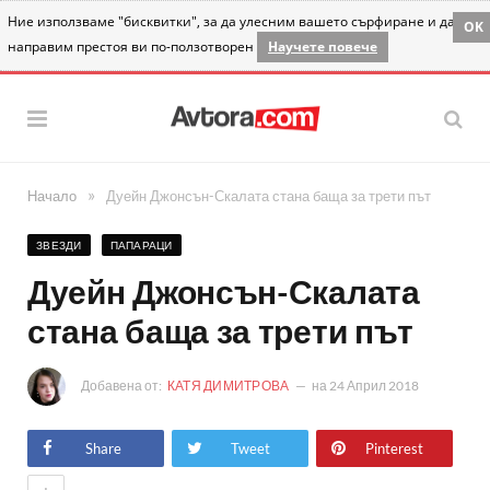
Ние използваме "бисквитки", за да улесним вашето сърфиране и да
OK
направим престоя ви по-ползотворен
Научете повече
»
Начало
Дуейн Джонсън-Скалата стана баща за трети път
ЗВЕЗДИ
ПАПАРАЦИ
Дуейн Джонсън-Скалата
стана баща за трети път
Добавена от:
КАТЯ ДИМИТРОВА
на
24 Април 2018
Share
Tweet
Pinterest