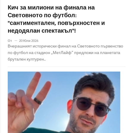
Кич за милиони на финала на
Световното по футбол:
"сантиментален, повърхностен и
недодялан спектакъл"!
От
20 Юли 2026
Вчерашният исторически финал на Световното първенство
по футбол на стадион „МетЛайф“ предложи на планетата
брутален културен..