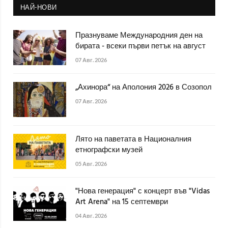
НАЙ-НОВИ
Празнуваме Международния ден на
бирата - всеки първи петък на август
07 Авг. 2026
„Ахинора“ на Аполония 2026 в Созопол
07 Авг. 2026
Лято на паветата в Националния
етнографски музей
05 Авг. 2026
"Нова генерация" с концерт във "Vidas
Art Arena" на 15 септември
04 Авг. 2026