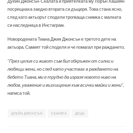
Дуейн Джонсън-Скалата и приятелката му Лорън Хашиян
посрещнаха заедно втората си дъщеря. Това стана ясно,
след като актьорът сподели трогваща снимка с малката
си наследница в Инстаграм.
Новородената Тиана Джия Джонсън е третото дете на
актьора. Самият той споделя и че помагал при раждането.
"През целия си живот съм бил обкръжен от силни и
любящи жени, но след като участвах в раждането на
бебето Тиана, ми е трудно да изразя новото ниво на
любов, уважение и възхищение към всички майки и жени"
,
написа той.
ДУЕЙН ДЖОНСЪН
СКАЛАТА
ДЕЦА