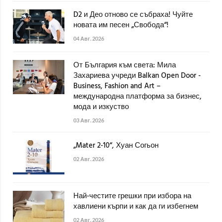
D2 и Део отново се събраха! Чуйте
новата им песен „Свобода“!
04 Авг. 2026
От България към света: Мила
Захариева учреди Balkan Open Door -
Business, Fashion and Art –
международна платформа за бизнес,
мода и изкуство
03 Авг. 2026
„Mater 2-10“, Хуан Согьон
02 Авг. 2026
Най-честите грешки при избора на
хавлиени кърпи и как да ги избегнем
02 Авг. 2026