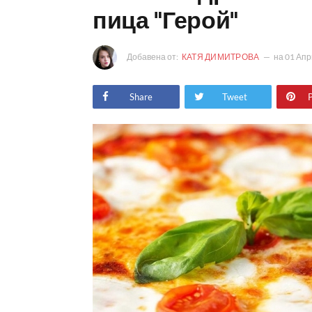
пица "Герой"
Добавена от:
КАТЯ ДИМИТРОВА
на
01 Апр
Share
Tweet
P