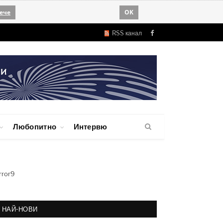
ече
OK
RSS канал
Facebook
Любопитно
Интервю
rror9
НАЙ-НОВИ