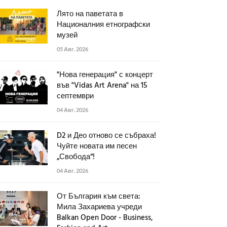
Лято на паветата в
Националния етнографски
музей
05 Авг. 2026
"Нова генерация" с концерт
във "Vidas Art Arena" на 15
септември
04 Авг. 2026
D2 и Део отново се събраха!
Чуйте новата им песен
„Свобода“!
04 Авг. 2026
От България към света:
Мила Захариева учреди
Balkan Open Door - Business,