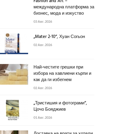
Fashion and Art –
международна платформа за
бизнес, мода и изкуство
03 Авг. 2026
„Mater 2-10“, Хуан Согьон
02 Авг. 2026
Най-честите грешки при
избора на хавлиени кърпи и
как да ги избегнем
02 Авг. 2026
„Тристишия и фотограми“,
Цочо Бояджиев
01 Авг. 2026
Доставка на врати за хотели