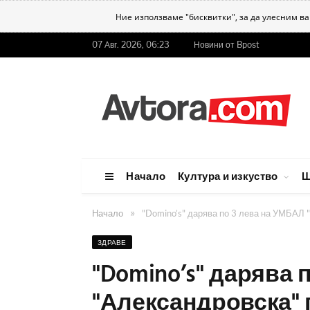
Ние използваме "бисквитки", за да улесним в
07 Авг. 2026, 06:23
Новини от Bpost
Начало
Култура и изкуство
Ш
»
Начало
"Domino’s" дарява по 3 лева на УМБАЛ 
ЗДРАВЕ
"Domino’s" дарява 
"Александровска" 