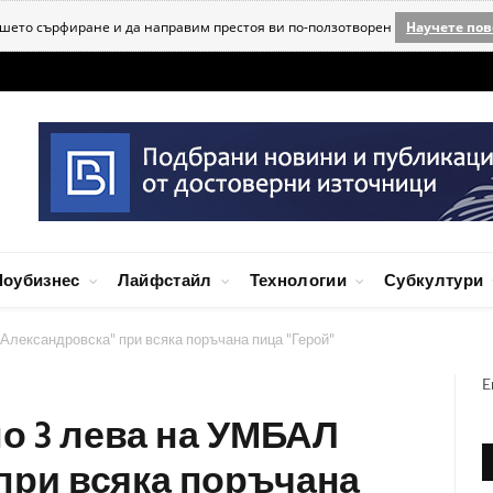
ашето сърфиране и да направим престоя ви по-ползотворен
Научете пов
оубизнес
Лайфстайл
Технологии
Субкултури
"Александровска" при всяка поръчана пица "Герой"
E
по 3 лева на УМБАЛ
при всяка поръчана