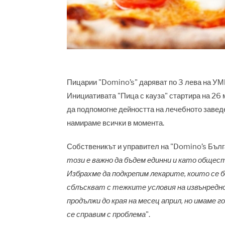
Пицарии "Domino’s"
даряват по 3 лева на УМ
Инициативата "Пица с кауза" стартира на 26 
да подпомогне дейността на лечебното заведе
намираме всички в момента.
Собственикът и управител на "Domino’s Бълг
този е важно да бъдем единни и като общест
Избрахме да подкрепим лекарите, които се б
сблъскват с тежките условия на извънредн
продължи до края на месец април, но имаме г
се справим с проблема
".