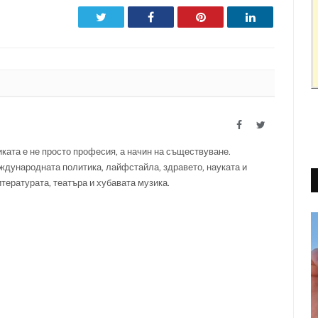
Twitter
Facebook
Pinterest
LinkedIn
Facebook
Twitter
ката е не просто професия, а начин на съществуване.
ждународната политика, лайфстайла, здравето, науката и
итературата, театъра и хубавата музика.