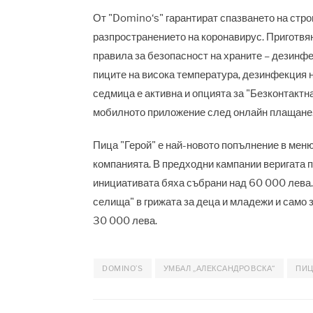
От "Domino‘s" гарантират спазването на стро
разпространението на коронавирус. Приготвя
правила за безопасност на храните – дезинф
пиците на висока температура, дезинфекция н
седмица е активна и опцията за "Безконтактна 
мобилното приложение след онлайн плащане
Пица "Герой" е най-новото попълнение в менют
компанията. В предходни кампании веригата п
инициативата бяха събрани над 60 000 лева.
селища" в грижата за деца и младежи и само 
30 000 лева.
DOMINO’S
УМБАЛ „АЛЕКСАНДРОВСКА“
ПИЦ