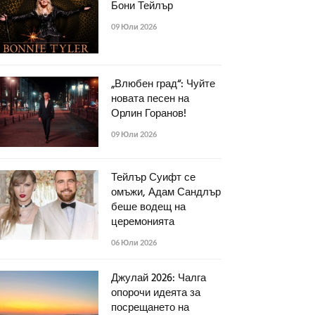
Бони Тейлър
09 Юли 2026
„Влюбен град“: Чуйте
новата песен на
Орлин Горанов!
09 Юли 2026
Тейлър Суифт се
омъжи, Адам Сандлър
беше водещ на
церемонията
06 Юли 2026
Джулай 2026: Чалга
опорочи идеята за
посрещането на