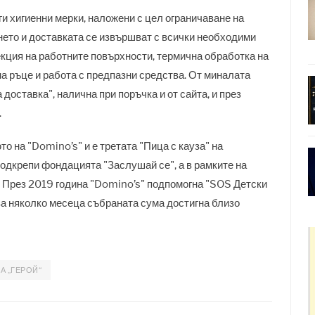
ги хигиенни мерки, наложени с цел ограничаване на
нето и доставката се извършват с всички необходими
екция на работните повърхности, термична обработка на
а ръце и работа с предпазни средства. От миналата
доставка", налична при поръчка и от сайта, и през
.
о на "Domino’s" и е третата "Пица с кауза" на
одкрепи фондацията "Заслушай се", а в рамките на
 През 2019 година "Domino’s" подпомогна "SOS Детски
за няколко месеца събраната сума достигна близо
А „ГЕРОЙ“