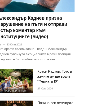
Александър Кадиев призна
нарушение на пътя и отправи
остър коментар към
институциите (видео)
т
13 Юли 2026
ктьорът и телевизионен водещ Александър
адиев публикува в социалните мрежи позиция,
лед като е бил глобен за използване..
Краси Радков, Тото и
жените им ще водят
"Фермата 10"
27 Юли 2026
Почина рок легендата