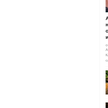
О
А
К
с