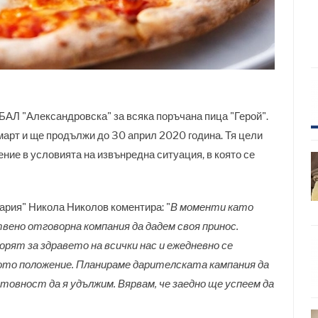
БАЛ "Александровска" за всяка поръчана пица "Герой".
март и ще продължи до 30 април 2020 година. Тя цели
ние в условията на извънредна ситуация, в която се
ария"
Никола Николов коментира:
"
В моменти като
вено отговорна компания да дадем своя принос.
орят за здравето на всички нас и ежедневно се
ото положение. Планираме дарителската кампания да
отовност да я удължим. Вярвам, че заедно ще успеем да