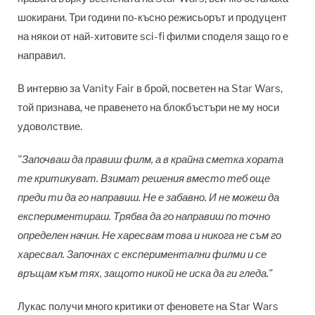
шокирани. Три години по-късно режисьорът и продуцент
на някои от най-хитовите sci-fi филми споделя защо го е
направил.
В интервю за Vanity Fair в брой, посветен на Star Wars,
той признава, че правенето на блокбъстъри не му носи
удоволствие.
"Започваш да правиш филм, а в крайна сметка хората
те критикуват. Взимат решения вместо теб още
преди ти да го направиш. Не е забавно. И не можеш да
експериментираш. Трябва да го направиш по точно
определен начин. Не харесвам това и никога не съм го
харесвал. Започнах с експериментални филми и се
връщам към тях, защото никой не иска да ги гледа."
Лукас получи много критики от феновете на Star Wars