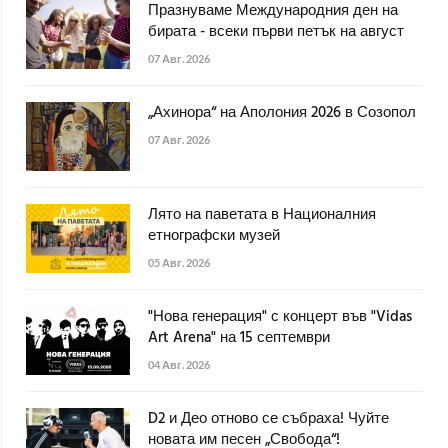
Празнуваме Международния ден на
бирата - всеки първи петък на август
07 Авг. 2026
„Ахинора“ на Аполония 2026 в Созопол
07 Авг. 2026
Лято на паветата в Националния
етнографски музей
05 Авг. 2026
"Нова генерация" с концерт във "Vidas
Art Arena" на 15 септември
04 Авг. 2026
D2 и Део отново се събраха! Чуйте
новата им песен „Свобода“!