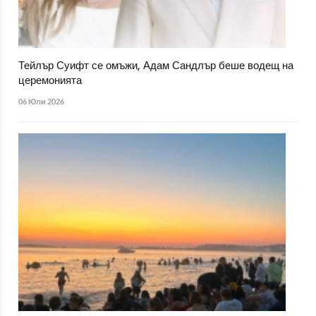
Тейлър Суифт се омъжи, Адам Сандлър беше водещ на
церемонията
06 Юли 2026