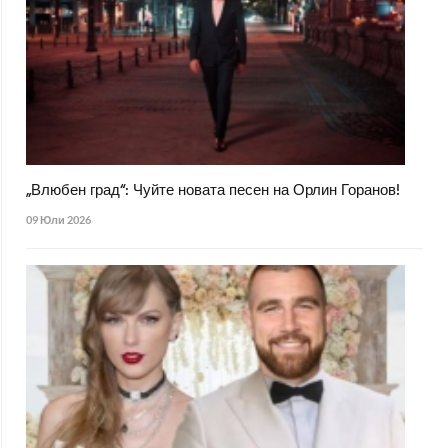
„Влюбен град“: Чуйте новата песен на Орлин Горанов!
09 Юли 2026