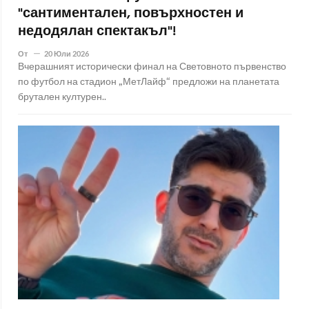
"сантиментален, повърхностен и
недодялан спектакъл"!
От
20 Юли 2026
Вчерашният исторически финал на Световното първенство
по футбол на стадион „МетЛайф“ предложи на планетата
брутален културен..