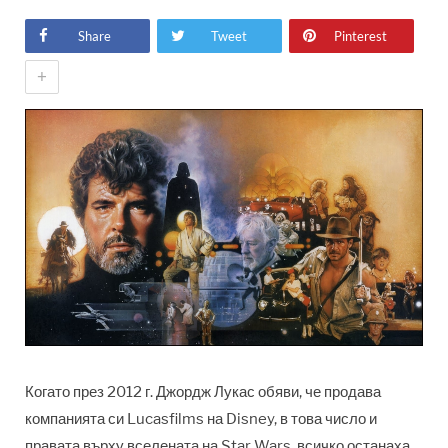
Share
Tweet
Pinterest
+
Когато през 2012 г. Джордж Лукас обяви, че продава
компанията си Lucasfilms на Disney, в това число и
правата върху вселената на Star Wars, всичко останаха