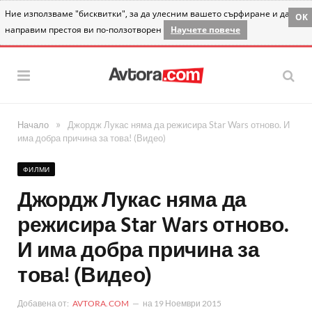
Ние използваме "бисквитки", за да улесним вашето сърфиране и да
OK
направим престоя ви по-ползотворен
Научете повече
»
Начало
Джордж Лукас няма да режисира Star Wars отново. И
има добра причина за това! (Видео)
ФИЛМИ
Джордж Лукас няма да
режисира Star Wars отново.
И има добра причина за
това! (Видео)
Добавена от:
AVTORA.COM
на
19 Ноември 2015