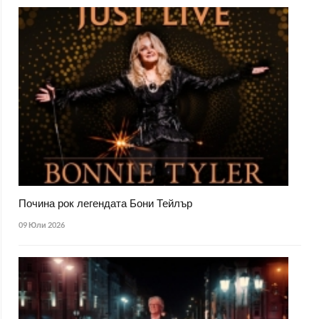
Почина рок легендата Бони Тейлър
09 Юли 2026