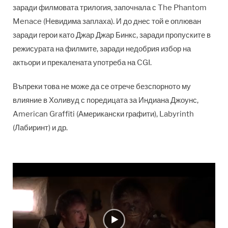
заради филмовата трилогия, започнала с The Phantom
Menace (Невидима заплаха). И до днес той е оплюван
заради герои като Джар Джар Бинкс, заради пропуските в
режисурата на филмите, заради недобрия избор на
актьори и прекалената употреба на CGI.
Въпреки това не може да се отрече безспорното му
влияние в Холивуд с поредицата за Индиана Джоунс,
American Graffiti (Американски графити), Labyrinth
(Лабиринт) и др.