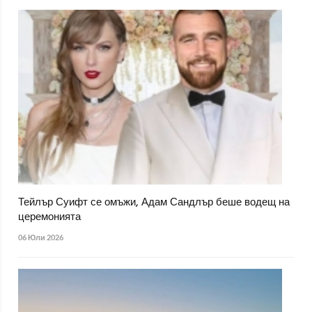
Тейлър Суифт се омъжи, Адам Сандлър беше водещ на
церемонията
06 Юли 2026