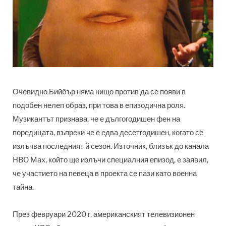
Очевидно Бийбър няма нищо против да се появи в
подобен нелеп образ, при това в епизодична роля.
Музикантът признава, че е дългогодишен фен на
поредицата, въпреки че е едва десетгодишен, когато се
излъчва последният й сезон. Източник, близък до канала
HBO Max, който ще излъчи специалния епизод, е заявил,
че участието на певеца в проекта се пази като военна
тайна.
През февруари 2020 г. американският телевизионен