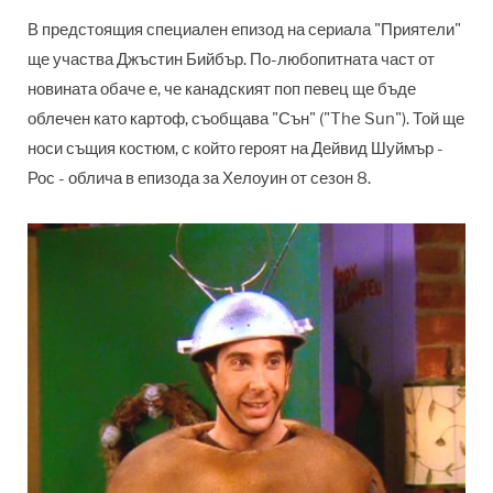
В предстоящия специален епизод на сериала "Приятели"
ще участва Джъстин Бийбър. По-любопитната част от
новината обаче е, че канадският поп певец ще бъде
облечен като картоф, съобщава "Сън" ("The Sun"). Той ще
носи същия костюм, с който героят на Дейвид Шуймър -
Рос - облича в епизода за Хелоуин от сезон 8.