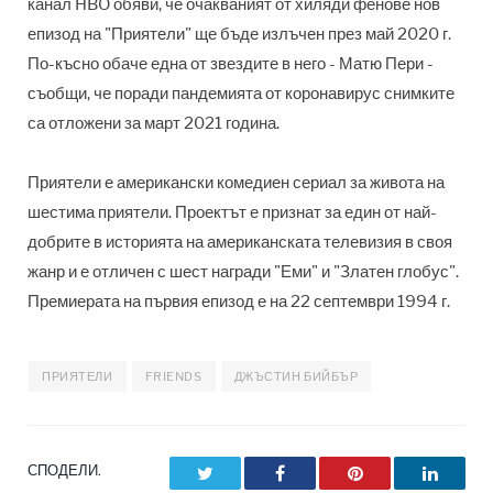
канал HBO обяви, че очакваният от хиляди фенове нов
епизод на "Приятели" ще бъде излъчен през май 2020 г.
По-късно обаче една от звездите в него - Матю Пери -
съобщи, че поради пандемията от коронавирус снимките
са отложени за март 2021 година.
Приятели е американски комедиен сериал за живота на
шестима приятели. Проектът е признат за един от най-
добрите в историята на американската телевизия в своя
жанр и е отличен с шест награди "Еми" и "Златен глобус".
Премиерата на първия епизод е на 22 септември 1994 г.
ПРИЯТЕЛИ
FRIENDS
ДЖЪСТИН БИЙБЪР
СПОДЕЛИ.
Twitter
Facebook
Pinterest
LinkedI