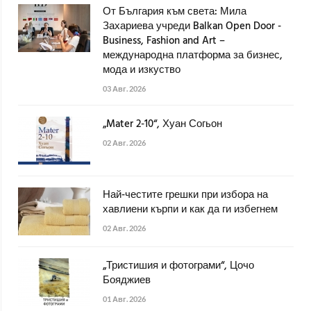
От България към света: Мила
Захариева учреди Balkan Open Door -
Business, Fashion and Art –
международна платформа за бизнес,
мода и изкуство
03 Авг. 2026
„Mater 2-10“, Хуан Согьон
02 Авг. 2026
Най-честите грешки при избора на
хавлиени кърпи и как да ги избегнем
02 Авг. 2026
„Тристишия и фотограми“, Цочо
Бояджиев
01 Авг. 2026