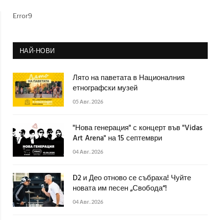
Error9
НАЙ-НОВИ
Лято на паветата в Националния
етнографски музей
05 Авг. 2026
"Нова генерация" с концерт във "Vidas
Art Arena" на 15 септември
04 Авг. 2026
D2 и Део отново се събраха! Чуйте
новата им песен „Свобода“!
04 Авг. 2026