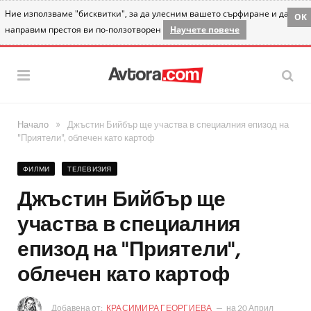
Ние използваме "бисквитки", за да улесним вашето сърфиране и да
OK
направим престоя ви по-ползотворен
Научете повече
»
Начало
Джъстин Бийбър ще участва в специалния епизод на
"Приятели", облечен като картоф
ФИЛМИ
ТЕЛЕВИЗИЯ
Джъстин Бийбър ще
участва в специалния
епизод на "Приятели",
облечен като картоф
Добавена от:
КРАСИМИРА ГЕОРГИЕВА
на
20 Април