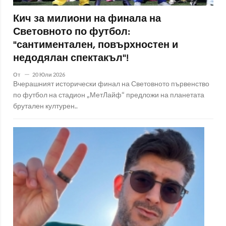
Кич за милиони на финала на
Световното по футбол:
"сантиментален, повърхностен и
недодялан спектакъл"!
От
20 Юли 2026
Вчерашният исторически финал на Световното първенство
по футбол на стадион „МетЛайф“ предложи на планетата
брутален културен..