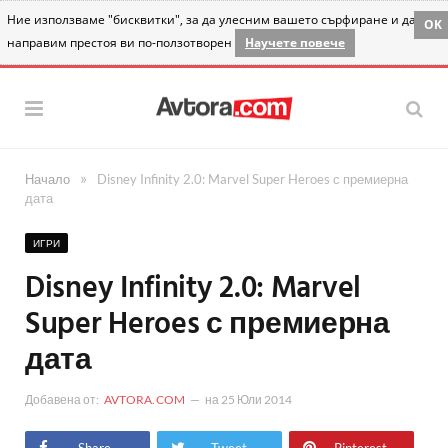
Ние използваме "бисквитки", за да улесним вашето сърфиране и да
OK
направим престоя ви по-ползотворен
Научете повече
»
Начало
Disney Infinity 2.0: Marvel Super Heroes с премиерна
дата
ИГРИ
Disney Infinity 2.0: Marvel
Super Heroes с премиерна
дата
Добавена от:
AVTORA.COM
на
25 Юли 2014