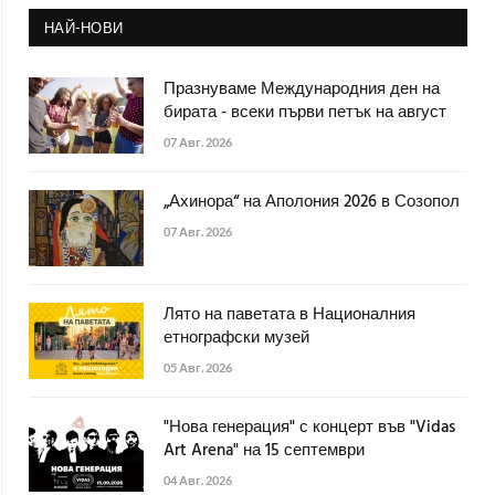
НАЙ-НОВИ
Празнуваме Международния ден на
бирата - всеки първи петък на август
07 Авг. 2026
„Ахинора“ на Аполония 2026 в Созопол
07 Авг. 2026
Лято на паветата в Националния
етнографски музей
05 Авг. 2026
"Нова генерация" с концерт във "Vidas
Art Arena" на 15 септември
04 Авг. 2026