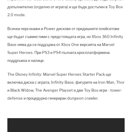
допълнително (отделно от играта) и ще бъде достъпен в Toy Box
2.0 mode.
Всички персонажи и Power дискове от предишните плейсетове
ще бъдат съвместими с предстоящата игра, но Xbox 360 Infinity
Base няма да се поддържа от Xbox One версията на Marvel
Super Heroes. При PS3 и PS4 пълната кросплатформена
поддръжка е налице.
The Disney Infinity: Marvel Super Heroes Starter Pack ще
включва диска с играта, Infinity Base, фигурите на Iron Man, Thor
и Black Widow, The Avenger Playset и две Toy Box игри - tower-
defense и процедурно генериран dungeon crawler.