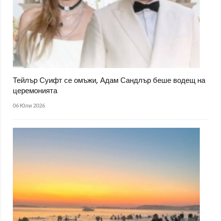
Тейлър Суифт се омъжи, Адам Сандлър беше водещ на
церемонията
06 Юли 2026