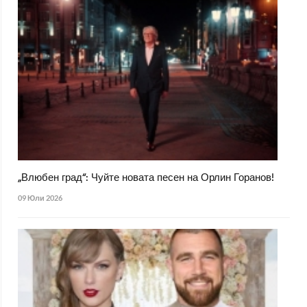
„Влюбен град“: Чуйте новата песен на Орлин Горанов!
09 Юли 2026