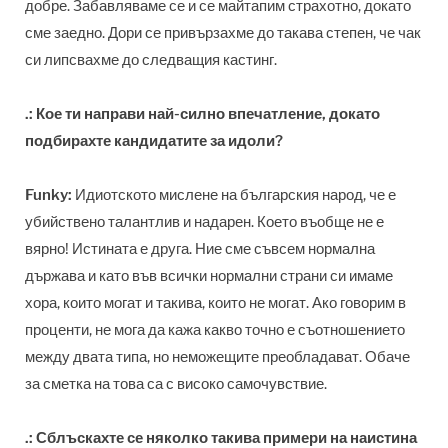
добре. Забавляваме се и се майтапим страхотно, докато
сме заедно. Дори се привързахме до такава степен, че чак
си липсвахме до следващия кастинг.
.: Кое ти направи най-силно впечатление, докато
подбирахте кандидатите за идоли?
Funky:
Идиотското мислене на българския народ, че е
убийствено талантлив и надарен. Което въобще не е
вярно! Истината е друга. Ние сме съвсем нормална
държава и като във всички нормални страни си имаме
хора, които могат и такива, които не могат. Ако говорим в
проценти, не мога да кажа какво точно е съотношението
между двата типа, но неможещите преобладават. Обаче
за сметка на това са с високо самочувствие.
.: Сблъскахте се няколко такива примери на наистина