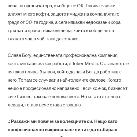
вина на организатора, въобще не ОК. Такива случки
влияят много кофти, защото имиджа на компанията го
градя от 90-та година, а сега някакви недоказани хора
тръгват и правят някакви неща, които въобще не са
тяхната чаша чай, така да се каже.
Слава Богу, единствената професионална компания,
която ми харесва как работи, е Joker Media. Останалото е
някаква плява, бълвоч, който да пази Бог да работиш с
него. То там се случват и най-големите фалове. Когато
нещо е професионално направено - всичко е ок, бизнесът
си е бизнес, такова е положението. Но когато е пълно с
леваци, тогава вече става страшно.
.: Разкажи ми повече за колекциите си. Нещо като
професионално изкривяване ли ти е да събираш