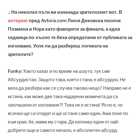
.: На няколко пъти ви изненада зрителският вот. В
интервю
пред Avtora.com Люси Дяковска посочи
Пламена и Нора като фаворити за финала, а една
седмица по-късно те бяха определени от публиката за
изгонване. Успя ли да разбереш логиката на
зрителите?
Funky:
Както казах и по време на шоуто, тук сме
Абсурдистан. Защото това, което стана, е абсурдно. Не
мога да разбера как се случва такова нещо? Направо не е
истина, как може две така надарени момичета да са
заплашени от изгонване?! Това не е истина! Ясно е, че
всички ще си отидат и ще остане само един. Ама поне по
към края, бе, мама му стара. Да изгониш едни от най-
добрите още в самото начало, е абсолютен абсурд.