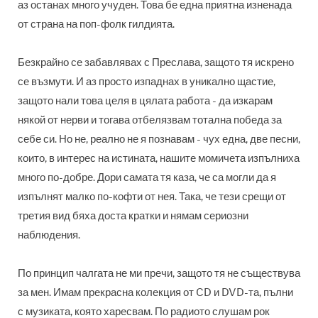
аз останах много учуден. Това бе една приятна изненада
от страна на поп-фолк гилдията.
Безкрайно се забавлявах с Преслава, защото тя искрено
се възмути. И аз просто изпаднах в уникално щастие,
защото нали това целя в цялата работа - да изкарам
някой от нерви и тогава отбелязвам тотална победа за
себе си. Но не, реално не я познавам - чух една, две песни,
които, в интерес на истината, нашите момичета изпълниха
много по-добре. Дори самата тя каза, че са могли да я
изпълнят малко по-кофти от нея. Така, че тези срещи от
третия вид бяха доста кратки и нямам сериозни
наблюдения.
По принцип чалгата не ми пречи, защото тя не съществува
за мен. Имам прекрасна колекция от CD и DVD-та, пълни
с музиката, която харесвам. По радиото слушам рок