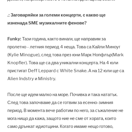
.: Заговаряйки за големи концерти, с какво ще
изненада SME музикалните фенове?
Funky:
Тази година, както винаги, ще направим за
пролетно - летния период 4 неща. Това са Кайли Миноуг
(Kylie Minogue), след това през юни Марк Нопфлър(Mark
Knopfler). Това ще са два уникални концерта. На 4 юли
пристигат Deff Leppard с White Snake. А на 12 юли ще са
Alien Indstry и Ministry.
После ще идем малко на море. Почивка и така нататък.
След това започваме да се готвим за есенно-зимния
период. В момента вече работим по него, за съжаление не
мога нищо да кажа, защото ние не сме от хората, които
само дрънкат идиотщини. Когато имаме нещо готово,