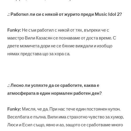
.: Работил ли си с някой от журито преди Music Idol 2?
Funky:
Не съм работил с никой от тях, въпреки че с
маестро Вили Казасян се познаваме от доста време. С
двете момичета дори не се бяхме виждали и изобщо
нямах представа що за хора са.
.: Лесно ли успяхте да се сработите, каква е
атмосферата в един нормален работен ден?
Funky:
Мисля, че да. При нас тече един постоянен купон.
Веселбата е пълна. Вили има страхотно чувство за хумор,
Люси и Есил също, явно и аз, защото се сработваме много