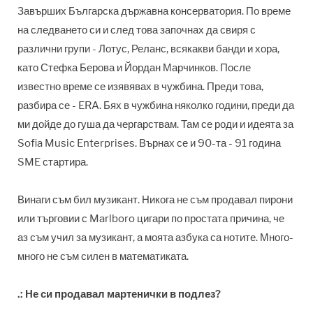
Завърших Българска държавна консерватория. По време
на следването си и след това започнах да свиря с
различни групи - Лотус, Реланс, всякакви банди и хора,
като Стефка Берова и Йордан Марчинков. После
известно време се изявявах в чужбина. Преди това,
разбира се - ERA. Бях в чужбина няколко години, преди да
ми дойде до гуша да чергарствам. Там се роди и идеята за
Sofia Music Enterprises. Върнах се и 90-та - 91 година
SME стартира.
Винаги съм бил музикант. Никога не съм продавал пирони
или търговии с Marlboro цигари по простата причина, че
аз съм учил за музикант, а моята азбука са нотите. Много-
много не съм силен в математиката.
.: Не си продавал мартенички в подлез?