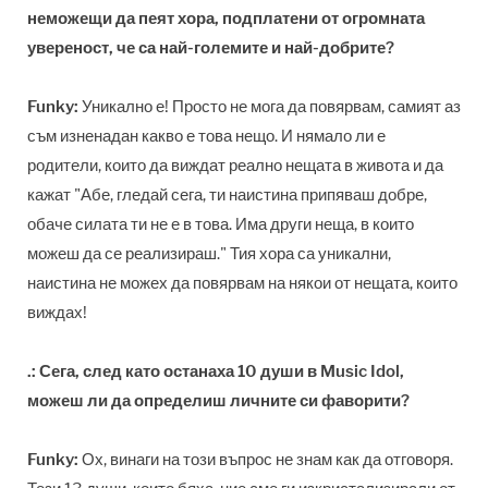
неможещи да пеят хора, подплатени от огромната
увереност, че са най-големите и най-добрите?
Funky:
Уникално е! Просто не мога да повярвам, самият аз
съм изненадан какво е това нещо. И нямало ли е
родители, които да виждат реално нещата в живота и да
кажат "Абе, гледай сега, ти наистина припяваш добре,
обаче силата ти не е в това. Има други неща, в които
можеш да се реализираш." Тия хора са уникални,
наистина не можех да повярвам на някои от нещата, които
виждах!
.: Сега, след като останаха 10 души в Music Idol,
можеш ли да определиш личните си фаворити?
Funky:
Ох, винаги на този въпрос не знам как да отговоря.