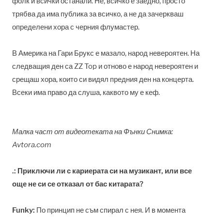
фолк и всички останали. Не, всичко е заедно, просто
трябва да има публика за всичко, а не да зачеркваш
определени хора с черния флумастер.
В Америка на Гари Брукс е мазало, народ невероятен. На
следващия ден са ZZ Top и отново е народ невероятен и
срещаш хора, които си видял предния ден на концерта.
Всеки има право да слуша, каквото му е кеф.
Малка част от видеотеката на Фънки Снимка:
Avtora.com
.: Приключи ли с кариерата си на музикант, или все
още не си се отказал от бас китарата?
Funky:
По принцип не съм спирал с нея. И в момента