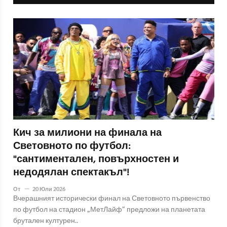
Кич за милиони на финала на
Световното по футбол:
"сантиментален, повърхностен и
недодялан спектакъл"!
От
20 Юли 2026
Вчерашният исторически финал на Световното първенство
по футбол на стадион „МетЛайф“ предложи на планетата
брутален културен..