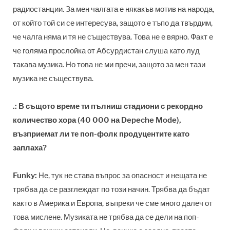
радиостанции. За мен чалгата е някакъв мотив на народа,
от който той си се интересува, защото е тъпо да твърдим,
че чалга няма и тя не съществува. Това не е вярно. Факт е
че голяма прослойка от Абсурдистан слуша като луд
такава музика. Но това не ми пречи, защото за мен тази
музика не съществува.
.: В същото време ти пълниш стадиони с рекордно
количество хора (40 000 на Depeche Mode),
възприемат ли те поп-фолк продуцентите като
заплаха?
Funky:
Не, тук не става въпрос за опасност и нещата не
трябва да се разглеждат по този начин. Трябва да бъдат
както в Америка и Европа, въпреки че сме много далеч от
това мислене. Музиката не трябва да се дели на поп-