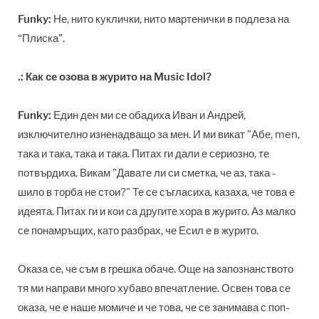
Funky:
Не, нито куклички, нито мартенички в подлеза на
“Плиска”.
.: Как се озова в журито на Music Idol?
Funky:
Един ден ми се обадиха Иван и Андрей,
изключително изненадващо за мен. И ми викат "Абе, men,
така и така, така и така. Питах ги дали е сериозно, те
потвърдиха. Викам "Давате ли си сметка, че аз, така -
шило в торба не стои?" Те се съгласиха, казаха, че това е
идеята. Питах ги и кои са другите хора в журито. Аз малко
се понамръщих, като разбрах, че Есил е в журито.
Оказа се, че съм в грешка обаче. Още на запознанството
тя ми направи много хубаво впечатление. Освен това се
оказа, че е наше момиче и че това, че се занимава с поп-