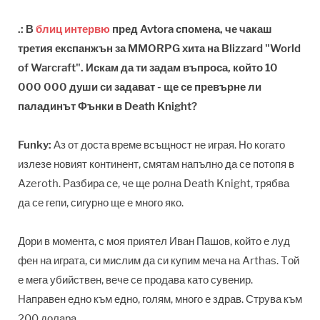
.: В
блиц интервю
пред Avtora спомена, че чакаш
третия експанжън за MMORPG хита на Blizzard "World
of Warcraft". Искам да ти задам въпроса, който 10
000 000 души си задават - ще се превърне ли
паладинът Фънки в Death Knight?
Funky:
Аз от доста време всъщност не играя. Но когато
излезе новият континент, смятам напълно да се потопя в
Azeroth. Разбира се, че ще ролна Death Knight, трябва
да се гепи, сигурно ще е много яко.
Дори в момента, с моя приятел Иван Пашов, който е луд
фен на играта, си мислим да си купим меча на Arthas. Tой
е мега убийствен, вече се продава като сувенир.
Направен едно към едно, голям, много е здрав. Струва към
200 долара.