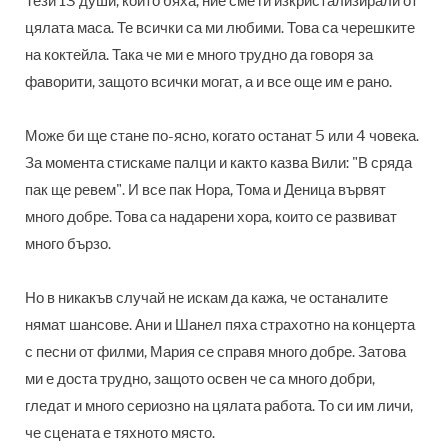
Тези 13 души, които бяха, ние сме ги изкристализирали от
цялата маса. Те всички са ми любими. Това са черешките
на коктейла. Така че ми е много трудно да говоря за
фаворити, защото всички могат, а и все още им е рано.
Може би ще стане по-ясно, когато останат 5 или 4 човека.
За момента стискаме палци и както казва Вили: "В сряда
пак ще ревем". И все пак Нора, Тома и Деница вървят
много добре. Това са надарени хора, които се развиват
много бързо.
Но в никакъв случай не искам да кажа, че останалите
нямат шансове. Ани и Шанел пяха страхотно на концерта
с песни от филми, Мария се справя много добре. Затова
ми е доста трудно, защото освен че са много добри,
гледат и много сериозно на цялата работа. То си им личи,
че сцената е тяхното място.