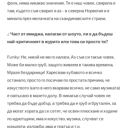
фолк, няма никакво значение. Тя е наш човек, свирила е
там, където съм свирил и аз - в северна Норвегия и е
минала през мелачката на скандинавските страни.
.: Част от имиджа, налаган от шоуто, ли е да бъдеш
най-критичният в журито или това си просто ти?
Funky: Не, никой не ми го налага. Аз съм си такъв човек.
Може би малко груб, защото живеем в такива времена.
Мразя бездарници! Харесвам хубавото и всичко
останало, просто го посичам по простата причина, че
изкуството (като в него вкарвам всичко, не само музиката)
е напъхано в мазето долу. В никакъв случай човек не
трябва да бъде добър, а трябва да е груб и брутален, за
да могат хората да се сетят, че освен плюскане и ходене
по идиотщини, има и изкуство, музика, случват се
концерти, изложби, има и театър и т.н.