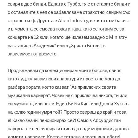
свиря в две банди. Едната е Турбо, тя е от старите банди и
с останалите в нея се забавляваме страхотно, свирим със
страшен кеф. Другата е Alien Industry, в която съм басист
и в момента се смесва новата тава, като се готвим се за
концерта на 12 юли, когато ще излезем заедно с Ministry
на стадион „Академик” или в „Христо Ботев”, в
зависимост от времето.
Продължавам да колекционирам моите басове, свиря
като луд, купувам нови апаратури и просто не мога да
разбера хората, които казват "Аз приключих своята
музикална кариера". Човек не я приключва никога, ти или
си музикант, или не си. Един Би Би Кинг или Джони Хукър -
на колко години умря той? Просто свириш до край и това
е! Какво значи: пенсионирах се?! Само в Абсурдистан
народът се пенсионира и отива да сади моркови и да копа
домати, например. Което е тотална идиотщина, ебати!