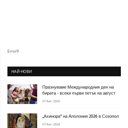
Error9
НАЙ-НОВИ
Празнуваме Международния ден на
бирата - всеки първи петък на август
07 Авг. 2026
„Ахинора“ на Аполония 2026 в Созопол
07 Авг. 2026