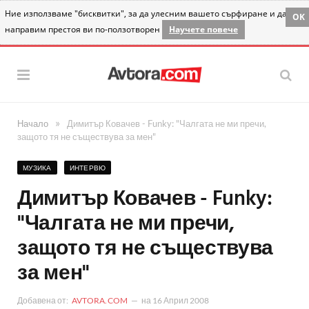
Ние използваме "бисквитки", за да улесним вашето сърфиране и да
OK
направим престоя ви по-ползотворен
Научете повече
»
Начало
Димитър Ковачев - Funky: "Чалгата не ми пречи,
защото тя не съществува за мен"
МУЗИКА
ИНТЕРВЮ
Димитър Ковачев - Funky:
"Чалгата не ми пречи,
защото тя не съществува
за мен"
Добавена от:
AVTORA.COM
на
16 Април 2008