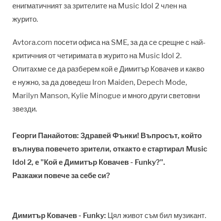
енигматичният за зрителите на Music Idol 2 член на
журито.
Avtora.com посети офиса на SME, за да се срещне с най-
критичния от четиримата в журито на Music Idol 2.
Опитахме се да разберем кой е Димитър Ковачев и какво
е нужно, за да доведеш Iron Maiden, Depech Mode,
Marilyn Manson, Kylie Minogue и много други световни
звезди.
Георги Панайотов: Здравей Фънки! Въпросът, който
вълнува повечето зрители, откакто е стартирал Music
Idol 2, е "Кой е Димитър Ковачев - Funky?".
Разкажи повече за себе си?
Димитър Ковачев - Funky:
Цял живот съм бил музикант.