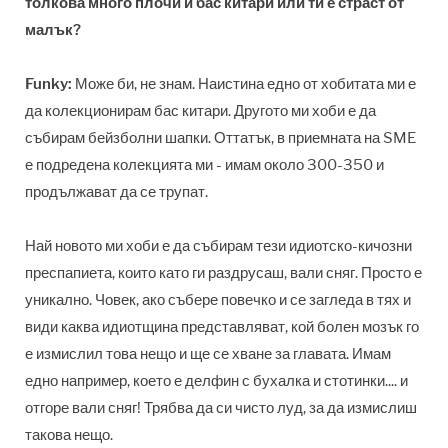
толкова много плочи и бас китари или ти е страст от
малък?
Funky:
Може би, не знам. Наистина едно от хобитата ми е
да колекционирам бас китари. Другото ми хоби е да
събирам бейзболни шапки. Оттатък, в приемната на SME
е подредена колекцията ми - имам около 300-350 и
продължават да се трупат.
Най новото ми хоби е да събирам тези идиотско-кичозни
преспапиета, които като ги раздрусаш, вали сняг. Просто е
уникално. Човек, ако събере повечко и се загледа в тях и
види каква идиотщина представляват, кой болен мозък го
е измислил това нещо и ще се хване за главата. Имам
едно например, което е делфин с бухалка и стотинки.... и
отгоре вали сняг! Трябва да си чисто луд, за да измислиш
такова нещо.