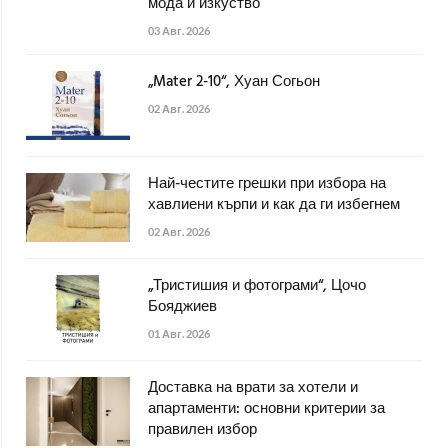
мода и изкуство
03 Авг. 2026
„Mater 2-10“, Хуан Согьон
02 Авг. 2026
Най-честите грешки при избора на
хавлиени кърпи и как да ги избегнем
02 Авг. 2026
„Тристишия и фотограми“, Цочо
Бояджиев
01 Авг. 2026
Доставка на врати за хотели и
апартаменти: основни критерии за
правилен избор