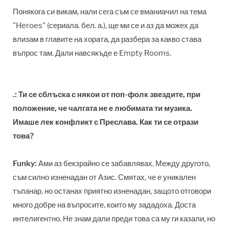
Понякога си викам, нали сега съм се вманиачил на тема
"Heroes" (сериала. бел. а.), ще ми се и аз да можех да
влизам в главите на хората, да разбера за какво става
въпрос там. Дали навсякъде е Empty Rooms.
.: Ти се сблъска с някои от поп-фолк звездите, при
положение, че чалгата не е любимата ти музика.
Имаше лек конфликт с Преслава. Как ти се отрази
това?
Funky:
Ами аз бекзрайно се забавлявах. Между другото,
съм силно изненадан от Азис. Смятах, че е уникален
тъпанар, но останах приятно изненадан, защото отговори
много добре на въпросите, които му зададоха. Доста
интелигентно. Не знам дали преди това са му ги казали, но