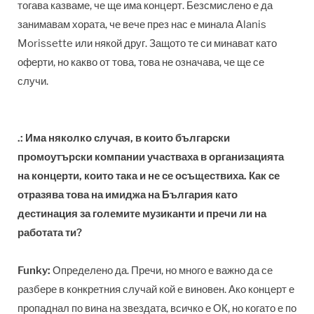
тогава казваме, че ще има концерт. Безсмислено е да
занимавам хората, че вече през нас е минала Alanis
Morissette или някой друг. Защото те си минават като
оферти, но какво от това, това не означава, че ще се
случи.
.: Има няколко случая, в които български
промоутърски компании участваха в организацията
на концерти, които така и не се осъществиха. Как се
отразява това на имиджа на България като
дестинация за големите музиканти и пречи ли на
работата ти?
Funky:
Определено да. Пречи, но много е важно да се
разбере в конкретния случай кой е виновен. Ако концерт е
пропаднал по вина на звездата, всичко е ОК, но когато е по