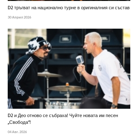
D2 тръгват на национално турне в оригиналния си състав
30 Април 2026
D2 и Део отново се събраха! Чуйте новата им песен
„Свобода“!
04 Авг. 2026