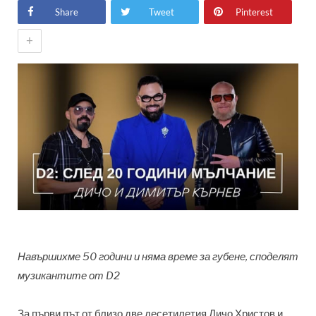
Share
Tweet
Pinterest
+
Навършихме 50 години и няма време за губене, споделят
музикантите от D2
За първи път от близо две десетилетия Дичо Христов и