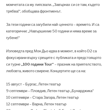
момчетата са му липсвали. „Завърнах си се там, където
трябва!“, обобщава фронтменът.
За тези години са загубили най-ценното – времето. И са
категорични: „Навършихме 50 години и няма време за
губене!“
Изповедта пред Мон Дьо идва в момент, в който D2 са
фокусирани върху срещите с публиката и предстоящото
си турне
„100 години Tour“
– празник на приятелството,
любовта, живото свирене. Концертите ще са на:
15 август – Бургас, Летен театър
9 септември – Пловдив, Летен театър „Бунарджика“
10 септември – Стара Загора, Летен театър
12 септември – Варна, Летен театър