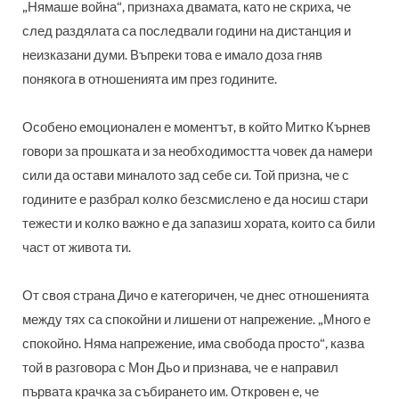
„Нямаше война“, признаха двамата, като не скриха, че
след раздялата са последвали години на дистанция и
неизказани думи. Въпреки това е имало доза гняв
понякога в отношенията им през годините.
Особено емоционален е моментът, в който Митко Кърнев
говори за прошката и за необходимостта човек да намери
сили да остави миналото зад себе си. Той призна, че с
годините е разбрал колко безсмислено е да носиш стари
тежести и колко важно е да запазиш хората, които са били
част от живота ти.
От своя страна Дичо е категоричен, че днес отношенията
между тях са спокойни и лишени от напрежение. „Много е
спокойно. Няма напрежение, има свобода просто“, казва
той в разговора с Мон Дьо и признава, че е направил
първата крачка за събирането им. Откровен е, че