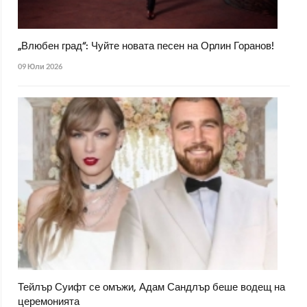
„Влюбен град“: Чуйте новата песен на Орлин Горанов!
09 Юли 2026
Тейлър Суифт се омъжи, Адам Сандлър беше водещ на
церемонията