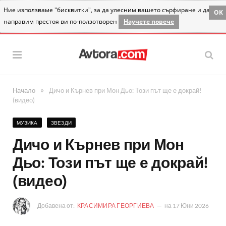
Ние използваме "бисквитки", за да улесним вашето сърфиране и да
OK
направим престоя ви по-ползотворен
Научете повече
»
Начало
Дичо и Кърнев при Мон Дьо: Този път ще е докрай!
(видео)
МУЗИКА
ЗВЕЗДИ
Дичо и Кърнев при Мон
Дьо: Този път ще е докрай!
(видео)
Добавена от:
КРАСИМИРА ГЕОРГИЕВА
на
17 Юни 2026