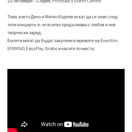
22 октомври – София, Pirotska 5 Event Center
Това, което Дичо и Митко Кърнев искат да се знае след
тези концерти, е, че всичко продължава с любов и нов
творчески заряд.
Билети могат да бъдат закупени в мрежите на Eventim,
EPAYGO, EasyPay, Grabo и касите по места.