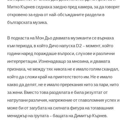
Митко Кърнев седнаха заедно пред камера, за да говорят
откровено за една от най-обсъжданите раздели в
българската музика.
В подкаста на Мон Дьо двамата музиканти се върнаха
към периода, в който Дичо напуска D2 – момент, който
години наред пораждаше въпроси, слухове и различни
интерпретации. Изненадващо за мнозина, и двамата
признаха, че между тях никога не е имало голям скандал,
който да сложи край на приятелството им. Не е имало
какво да делят, не е имало пререкания нито за пари, нито
за жени. Вместо това раздялата е била резултат от
натрупани различия, напрежение от главоломния успех и
може би от загубата на силната фигура на тогавашния
мениджър на групата – бащата на Димитър Кърнев.