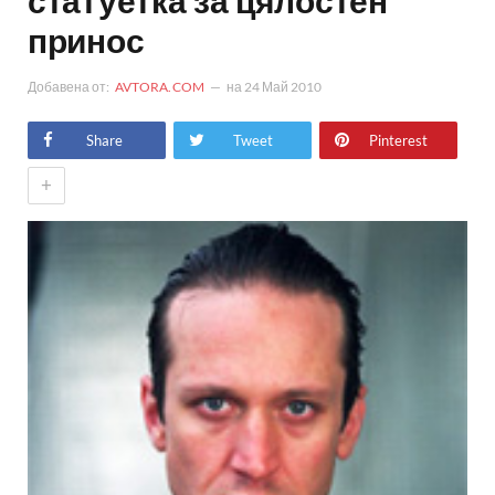
статуетка за цялостен
принос
Добавена от:
AVTORA.COM
на
24 Май 2010
Share
Tweet
Pinterest
+