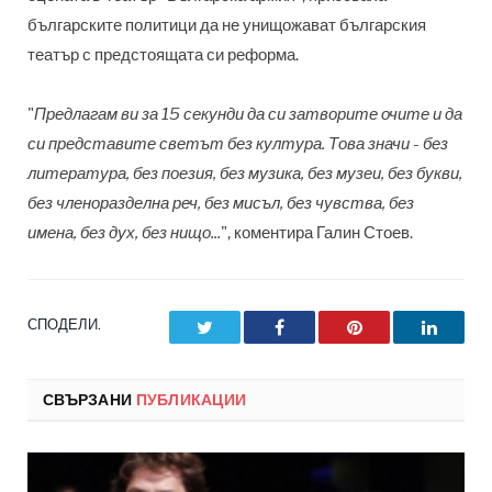
българските политици да не унищожават българския
театър с предстоящата си реформа.
"
Предлагам ви за 15 секунди да си затворите очите и да
си представите светът без култура. Това значи - без
литература, без поезия, без музика, без музеи, без букви,
без членоразделна реч, без мисъл, без чувства, без
имена, без дух, без нищо...
", коментира Галин Стоев.
СПОДЕЛИ.
Twitter
Facebook
Pinterest
LinkedI
СВЪРЗАНИ
ПУБЛИКАЦИИ