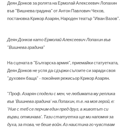
Деян Донков за ролята на Ермолай Алексеевич Лопахин
във "Вишнева градина" от Антон Павлович Чехов,
постановка Крикор Азарян, Народен театър "Иван Вазов".
Деян Донков като Ермолай Алексеевич Лопахин във
"Вишнева градина"
На сцената в "Българска армия", приемайки статуетката,
Деян Донков не успя да сдържи сълзите си заради своя
"духовен баща" - покойния режисьор Крикор Азарян.
"
Проф. Азарян сподели с мен, че любимата му реплика
във 'Вишнева градина' на Лопахин, т.е. на моя герой, е:
'Ние с теб се перчим един пред друг, а животът си
върви, отминава'. Тази статуетка ще ми напомня за
духа, за това, че беше войн. Аз наистина го чувствам