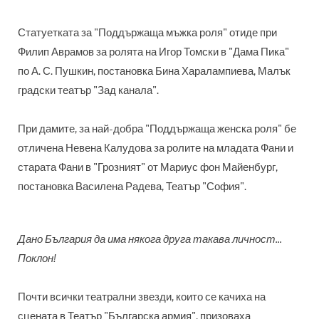
Статуетката за "Поддържаща мъжка роля" отиде при
Филип Аврамов за ролята на Игор Томски в "Дама Пика"
по А. С. Пушкин, постановка Бина Харалампиева, Малък
градски театър "Зад канала".
При дамите, за най-добра "Поддържаща женска роля" бе
отличена Невена Калудова за ролите на младата Фани и
старата Фани в "Грозният" от Мариус фон Майенбург,
постановка Василена Радева, Театър "София".
Дано България да има някога друга такава личност...
Поклон!
Почти всички театрални звезди, които се качиха на
сцената в Театър "Българска армия", призоваха