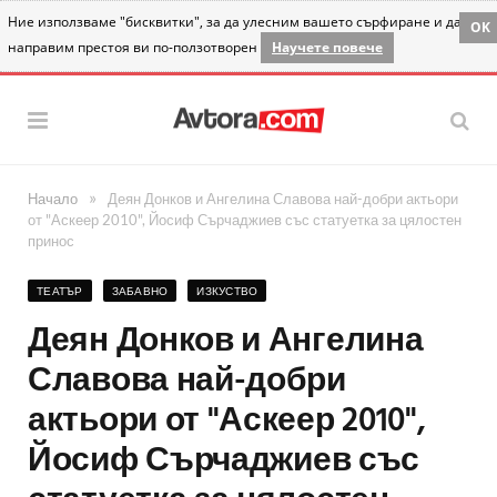
Ние използваме "бисквитки", за да улесним вашето сърфиране и да
OK
направим престоя ви по-ползотворен
Научете повече
»
Начало
Деян Донков и Ангелина Славова най-добри актьори
от "Аскеер 2010", Йосиф Сърчаджиев със статуетка за цялостен
принос
ТЕАТЪР
ЗАБАВНО
ИЗКУСТВО
Деян Донков и Ангелина
Славова най-добри
актьори от "Аскеер 2010",
Йосиф Сърчаджиев със