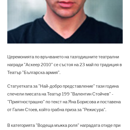
Церемонията по връчването на тазгодишните театрални
награди "Аскеер 2010" се състоя на 23 май по традиция в
Театър "Българска армия".
Статуетката за "Най-добро представление" тази година
спечели пиесата на Театър 199 "Валентин Стойчев" -
"Приятнострашно" по текст на Яна Борисова и поставена
от Галин Стоев, който грабна приза за "Режисура".
В категорията "Водеща мъжка роля" наградата отиде при