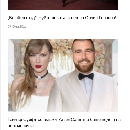
„Влюбен град“: Чуйте новата песен на Орлин Горанов!
09 Юли 2026
Тейлър Суифт се омъжи, Адам Сандлър беше водещ на
церемонията