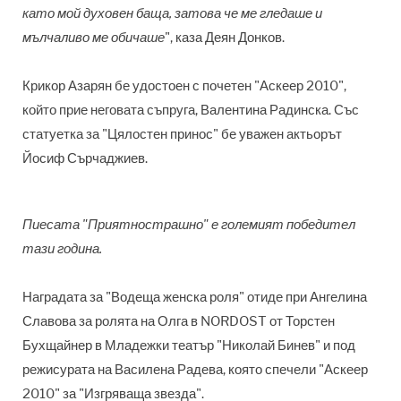
като мой духовен баща, затова че ме гледаше и
мълчаливо ме обичаше
", каза Деян Донков.
Крикор Азарян бе удостоен с почетен "Аскеер 2010",
който прие неговата съпруга, Валентина Радинска. Със
статуетка за "Цялостен принос" бе уважен актьорът
Йосиф Сърчаджиев.
Пиесата "Приятнострашно" е голе
мият победител
тази година.
Наградата за "Водеща женска роля" отиде при Ангелина
Славова за ролята на Олга в NORDOST от Торстен
Бухщайнер в Младежки театър "Николай Бинев" и под
режисурата на Василена Радева, която спечели "Аскеер
2010" за "Изгряваща звезда".