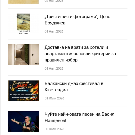
02 Авг. 2026
„Тристишия и фотограми“, Цочо
Бояджиев
01 Авг. 2026
Доставка на врати за хотели и
апартаменти: основни критерии за
правилен избор
01 Авг. 2026
Балкански джаз фестивал в
Кюстендил
31 Юли 2026
Чуйте най-новата песен на Васил
Найденов!
30 Юли 2026