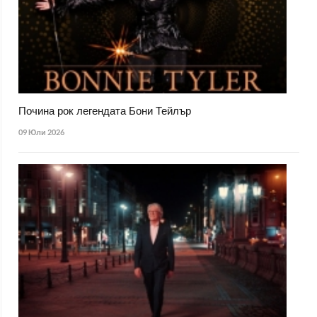
Почина рок легендата Бони Тейлър
09 Юли 2026