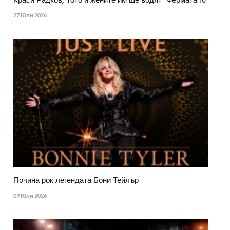
Краси Радков, Тото и жените им ще водят "Фермата 10"
27 Юли 2026
Почина рок легендата Бони Тейлър
09 Юли 2026