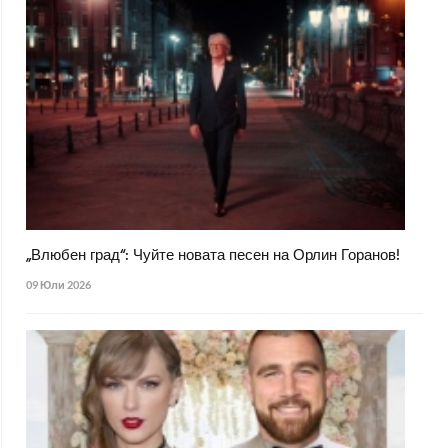
„Влюбен град“: Чуйте новата песен на Орлин Горанов!
09 Юли 2026