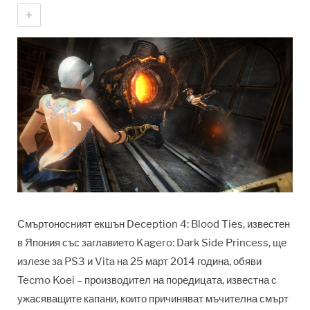
+
Смъртоносният екшън Deception 4: Blood Ties, известен
в Япония със заглавието Kagero: Dark Side Princess, ще
излезе за PS3 и Vita на 25 март 2014 година, обяви
Tecmo Koei – производител на поредицата, известна с
ужасяващите капани, които причиняват мъчителна смърт