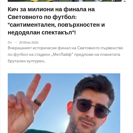
Кич за милиони на финала на
Световното по футбол:
"сантиментален, повърхностен и
недодялан спектакъл"!
От
20 Юли 2026
Вчерашният исторически финал на Световното първенство
по футбол на стадион „МетЛайф“ предложи на планетата
брутален културен..