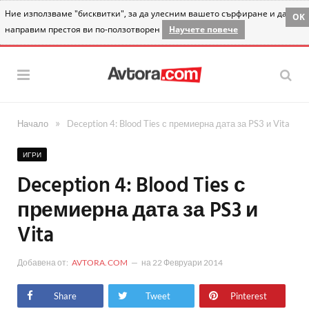
Ние използваме "бисквитки", за да улесним вашето сърфиране и да
OK
направим престоя ви по-ползотворен
Научете повече
»
Начало
Deception 4: Blood Ties с премиерна дата за PS3 и Vita
ИГРИ
Deception 4: Blood Ties с
премиерна дата за PS3 и
Vita
Добавена от:
AVTORA.COM
на
22 Февруари 2014
Share
Tweet
Pinterest