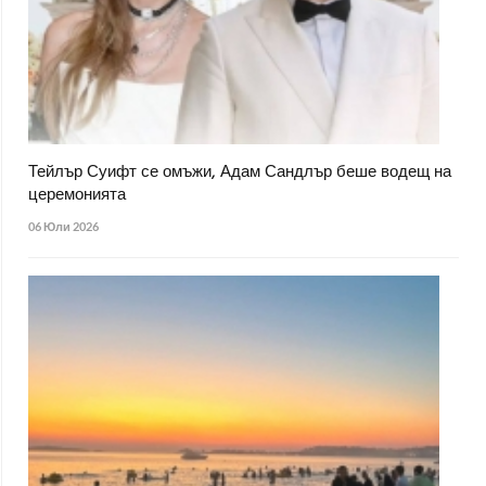
Тейлър Суифт се омъжи, Адам Сандлър беше водещ на
церемонията
06 Юли 2026