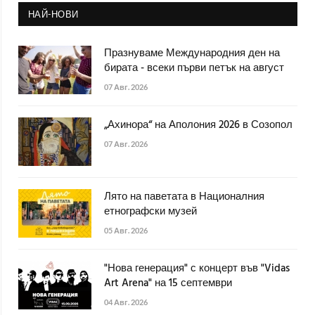
НАЙ-НОВИ
Празнуваме Международния ден на
бирата - всеки първи петък на август
07 Авг. 2026
„Ахинора“ на Аполония 2026 в Созопол
07 Авг. 2026
Лято на паветата в Националния
етнографски музей
05 Авг. 2026
"Нова генерация" с концерт във "Vidas
Art Arena" на 15 септември
04 Авг. 2026