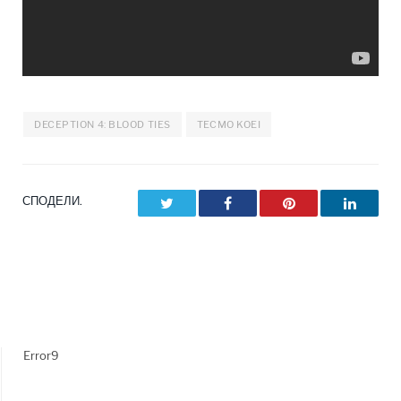
DECEPTION 4: BLOOD TIES
TECMO KOEI
СПОДЕЛИ.
Twitter
Facebook
Pinterest
LinkedI
Error9