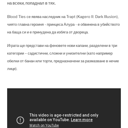
на всеки, попаднал в тях.
Blood Ties се явява наследник на Trapt (Kagero II: Dark Illusion),
чиято главна героиня - принцеса Алура - е обвинена в убийството
на баща си и е принудена да избяга от двореца.
Играта ще представи на феновете нови капани, разделени в три
категории – садистични, сложни и унизителни (като например
обелки от банан или торти, предназначени за размазване в нечие
лице).