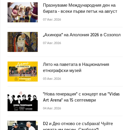
Празнуваме Международния ден на
бирата - всеки първи петък на август
07 Авг. 2026
„Ахинора“ на Аполония 2026 в Созопол
07 Авг. 2026
Лято на паветата в Националния
етнографски музей
05 Авг. 2026
"Нова генерация" с концерт във "Vidas
Art Arena" на 15 септември
04 Авг. 2026
D2 и Део отново се събраха! Чуйте