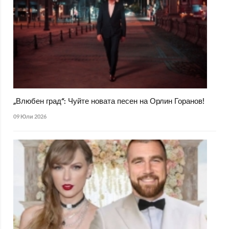
„Влюбен град“: Чуйте новата песен на Орлин Горанов!
09 Юли 2026