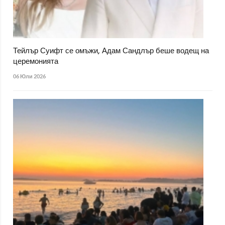
Тейлър Суифт се омъжи, Адам Сандлър беше водещ на
церемонията
06 Юли 2026