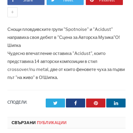
Share
Tweet
Pinterest
+
Снощи пловдивските групи "Spotnoise" и "Acidust"
направиха своя дебют в "Сценa за Авторска Музика"О!
Шипка
Чудесно впечатление оставиха "Acidust", които
представиха 14 авторски композиции в стил
crossover/nu metal, две от които феновете чуха за първи
път "на живо" в О!Шипка.
СПОДЕЛИ.
Twitter
Facebook
Pinterest
LinkedI
СВЪРЗАНИ
ПУБЛИКАЦИИ