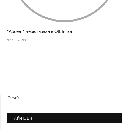
"Абсент" дебютираха в О!Шипка
27 Април 2005
Error9
НАЙ-НОВИ