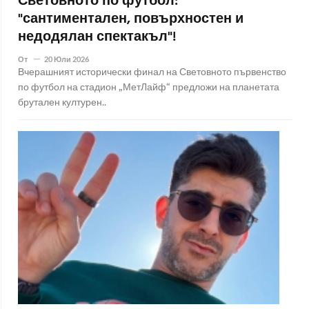
Световното по футбол:
"сантиментален, повърхностен и
недодялан спектакъл"!
От
20 Юли 2026
Вчерашният исторически финал на Световното първенство
по футбол на стадион „МетЛайф“ предложи на планетата
брутален културен..