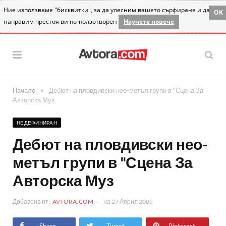
Ние използваме "бисквитки", за да улесним вашето сърфиране и да
OK
направим престоя ви по-ползотворен
Научете повече
»
Начало
Дебют на пловдивски нео-метъл групи в "Сцена За
Авторска Муз
НЕДЕФИНИРАН
Дебют на пловдивски нео-
метъл групи в "Сцена За
Авторска Муз
Добавена от:
AVTORA.COM
на
27 Април 2005