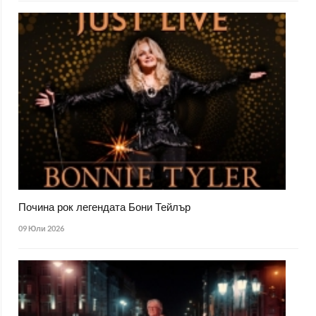
Почина рок легендата Бони Тейлър
09 Юли 2026