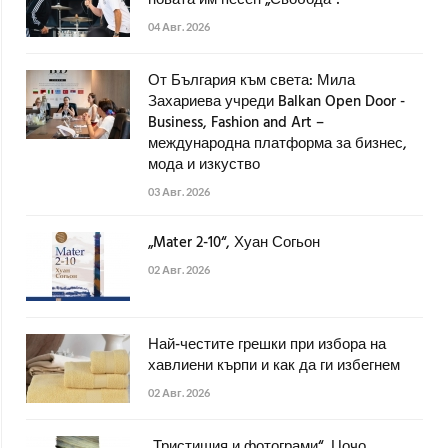
новата им песен „Свобода“!
04 Авг. 2026
От България към света: Мила
Захариева учреди Balkan Open Door -
Business, Fashion and Art –
международна платформа за бизнес,
мода и изкуство
03 Авг. 2026
„Mater 2-10“, Хуан Согьон
02 Авг. 2026
Най-честите грешки при избора на
хавлиени кърпи и как да ги избегнем
02 Авг. 2026
„Тристишия и фотограми“, Цочо