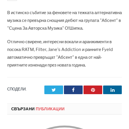
В истинско събитие за феновете на тежката алтернативна
музика се превърна снощния дебют на групата "Абсент" в
"Сцена За Авторска Музика" О!Шипка.
Отлично свирене, интересни вокали и аранжименти в
посока RATM, Filter, Jane's Addiction и ранните Fyeld
автоматично превръщат "Абсент" в една от най-
приятните изненади през новата година.
СПОДЕЛИ.
Twitter
Facebook
Pinterest
LinkedI
СВЪРЗАНИ
ПУБЛИКАЦИИ