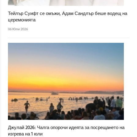
Тейлър Суифт се омъжи, Адам Сандлър беше водещ на
церемонията
06 Юли 2026
Джулай 2026: Чалга опорочи идеята за посрещането на
изгрева на 1 юли