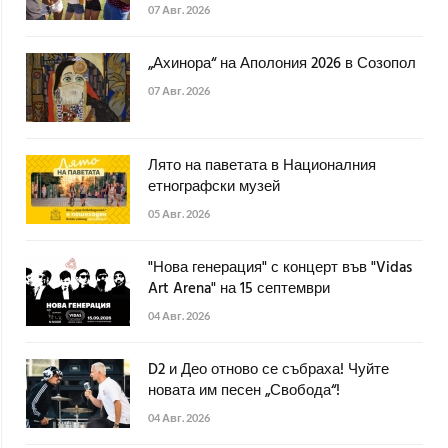
07 Авг. 2026
„Ахинора“ на Аполония 2026 в Созопол
07 Авг. 2026
Лято на паветата в Националния
етнографски музей
05 Авг. 2026
"Нова генерация" с концерт във "Vidas
Art Arena" на 15 септември
04 Авг. 2026
D2 и Део отново се събраха! Чуйте
новата им песен „Свобода“!
04 Авг. 2026