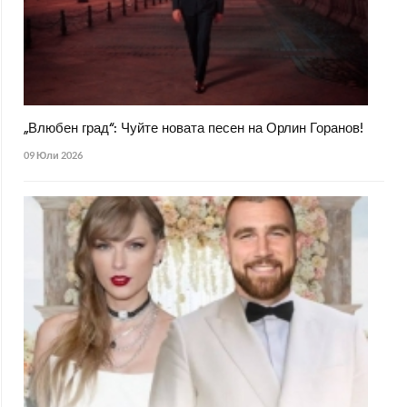
„Влюбен град“: Чуйте новата песен на Орлин Горанов!
09 Юли 2026