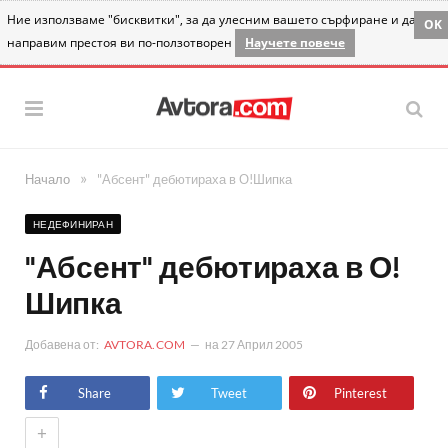
Ние използваме "бисквитки", за да улесним вашето сърфиране и да
OK
направим престоя ви по-ползотворен
Научете повече
»
Начало
"Абсент" дебютираха в О!Шипка
НЕДЕФИНИРАН
"Абсент" дебютираха в О!
Шипка
Добавена от:
AVTORA.COM
на
27 Април 2005
Share
Tweet
Pinterest
+