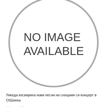
Уикеда изсвириха нови песни на снощния си концерт в
О!Шипка