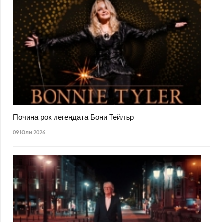
Почина рок легендата Бони Тейлър
09 Юли 2026