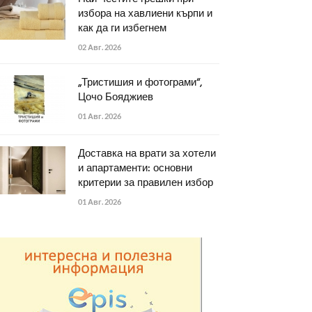
избора на хавлиени кърпи и
как да ги избегнем
02 Авг. 2026
„Тристишия и фотограми“,
Цочо Бояджиев
01 Авг. 2026
Доставка на врати за хотели
и апартаменти: основни
критерии за правилен избор
01 Авг. 2026