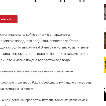
+
interest
 на планетата, който винаги е в търсене на
ексико е поредното предизвикателство за Рафа.
одна струя от височина 40 метра е истинско изпитание
скала е огромен, но, за щастие на героя в тази история,
 лицето и малко по-дълъг престой под вода.
ланетата, който винаги е в търсене на приключение.
предизвикателство за Рафа. Свободното му падане с кану сред
ко изпитание на волята!
но, за щастие на героя в тази история, той се отървава само с