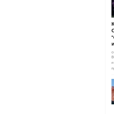
О
В
п
п