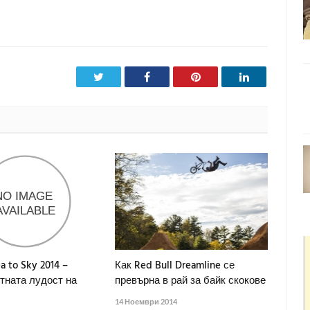
Twitter
Facebook
Pinterest
LinkedIn
a to Sky 2014 –
Как Red Bull Dreamline се
тната лудост на
превърна в рай за байк скокове
14 Ноември 2014