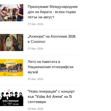
Празнуваме Международния
ден на бирата - всеки първи
петък на август
07 Авг. 2026
„Ахинора“ на Аполония 2026
в Созопол
07 Авг. 2026
Лято на паветата в
Националния етнографски
музей
05 Авг. 2026
"Нова генерация" с концерт
във "Vidas Art Arena" на 15
септември
04 Авг. 2026