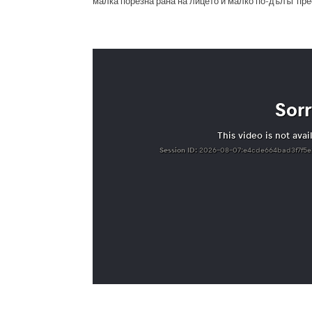
малка порезна рана на лицето и малко по-дълъг пре