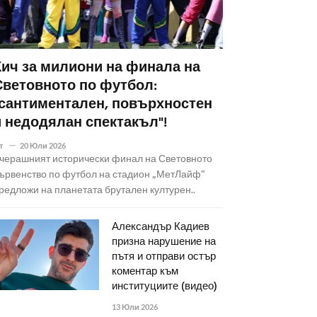
Кич за милиони на финала на
Световното по футбол:
"сантиментален, повърхностен
и недодялан спектакъл"!
т
20 Юли 2026
черашният исторически финал на Световното
ървенство по футбол на стадион „МетЛайф“
редложи на планетата брутален културен..
Александър Кадиев
призна нарушение на
пътя и отправи остър
коментар към
институциите (видео)
13 Юли 2026