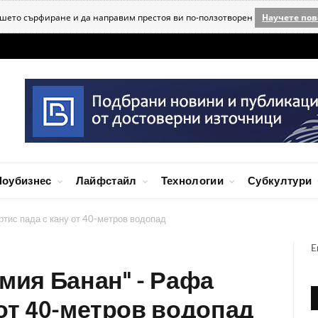
ашето сърфиране и да направим престоя ви по-ползотворен
Научете пов
оубизнес
Лайфстайл
Технологии
Субкултури
ртис пада с кану от 40-метров водопад
E
емия Банан" - Рафа
 от 40-метров водопад