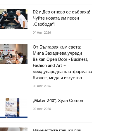
D2 и Део отново се събраха!
Чуйте новата им песен
„Свобода“!
04 Авг. 2026
От България към света:
Мила Захариева учреди
Balkan Open Door - Business,
Fashion and Art –
международна платформа за
бизнес, мода и изкуство
03 Авг. 2026
„Mater 2-10“, Хуан Согьон
02 Авг. 2026
Най-честите грешки при