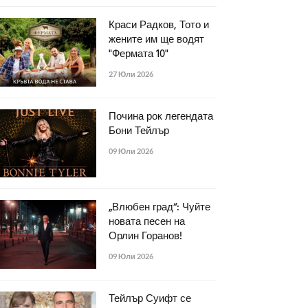
Краси Радков, Тото и
жените им ще водят
"Фермата 10"
27 Юли 2026
Почина рок легендата
Бони Тейлър
09 Юли 2026
„Влюбен град“: Чуйте
новата песен на
Орлин Горанов!
09 Юли 2026
Тейлър Суифт се