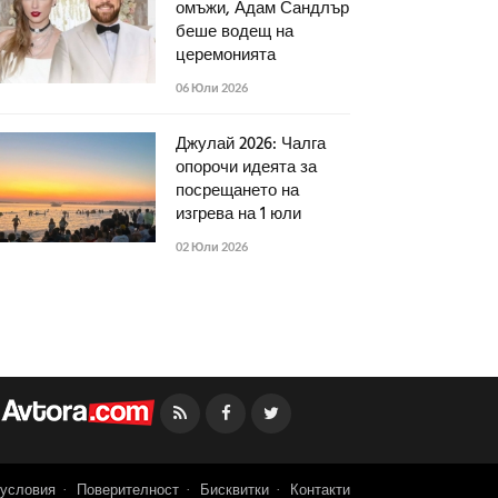
омъжи, Адам Сандлър
беше водещ на
церемонията
06 Юли 2026
Джулай 2026: Чалга
опорочи идеята за
посрещането на
изгрева на 1 юли
02 Юли 2026
Facebook
Twitter
условия
Поверителност
Бисквитки
Контакти