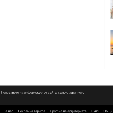
и. Ползването на информация от сайта, само с изричното
За нас
Рекламна тарифа
Профил на аудиторията
Екип
Общи 