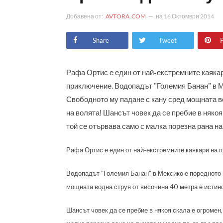
Добавена от:
AVTORA.COM
на
16 Октомври 2014
Share
Tweet
P
Рафа Ортис е един от най-екстремните каякари
приключение. Водопадът "Големия Банан" в М
Свободното му падане с кану сред мощната в
на волята! Шансът човек да се пребие в някоя 
той се отървава само с малка порезна рана на
Рафа Ортис е един от най-екстремните каякари на п
Водопадът "Големия Банан" в Мексико е поредното 
мощната водна струя от височина 40 метра е истинс
Шансът човек да се пребие в някоя скала е огромен, 