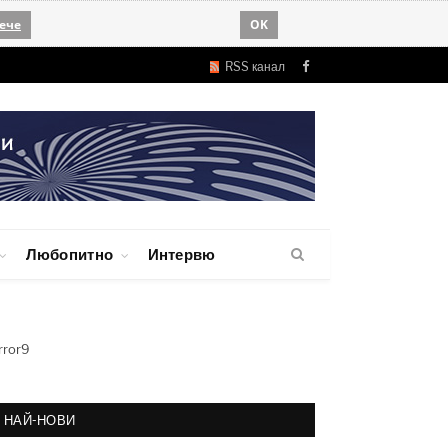
ече
OK
RSS канал
Facebook
Любопитно
Интервю
rror9
НАЙ-НОВИ