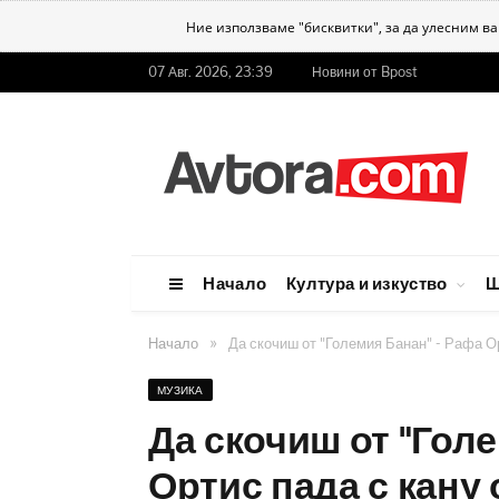
Ние използваме "бисквитки", за да улесним в
07 Авг. 2026, 23:39
Новини от Bpost
Начало
Култура и изкуство
Ш
»
Начало
Да скочиш от "Големия Банан" - Рафа О
МУЗИКА
Да скочиш от "Гол
Ортис пада с кану