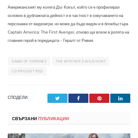
Американският му колега Дъг Кокъл, който се е профилирал
основно в дублажната дейност и в частност в озвучаването на
персонажи от видеоигри, но може да бъде видян и в блокбъстъра
Captain America: The First Avenger, отново ще влезе в ролята на
главния герой в поредицата – Гералт от Ривия.
GAME OF THRONES
THE WITCHER 3 WILD HUNT
CD PROJEKT RED
СПОДЕЛИ.
Twitter
Facebook
Pinterest
LinkedI
СВЪРЗАНИ
ПУБЛИКАЦИИ