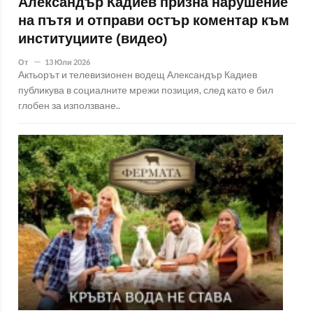
Александър Кадиев призна нарушение
на пътя и отправи остър коментар към
институциите (видео)
От
13 Юли 2026
Актьорът и телевизионен водещ Александър Кадиев
публикува в социалните мрежи позиция, след като е бил
глобен за използване..