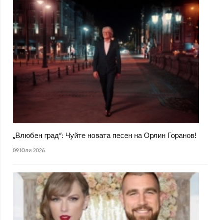
„Влюбен град“: Чуйте новата песен на Орлин Горанов!
09 Юли 2026