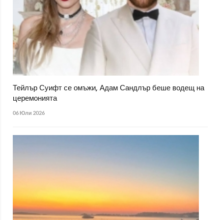
Тейлър Суифт се омъжи, Адам Сандлър беше водещ на
церемонията
06 Юли 2026