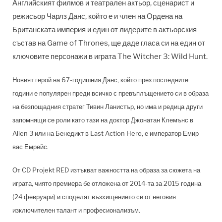
Английският филмов и театрален актьор, сценарист и
режисьор Чарлз Данс, който е и член на Ордена на
Британската империя и един от лидерите в актьорския
състав на Game of Thrones, ще даде гласа си на един от
ключовите персонажи в играта The Witcher 3: Wild Hunt.
Новият герой на 67-годишния Данс, който през последните
години е популярен преди всичко с превъплъщението си в образа
на безпощадния стратег Тивин Ланистър, но има и редица други
запомнящи се роли като тази на доктор Джонатан Клемънс в
Alien 3 или на Бенедикт в Last Action Hero, е император Емир
вас Емрейс.
От CD Projekt RED изтъкват важността на образа за сюжета на
играта, чиято премиера бе отложена от 2014-та за 2015 година
(24 февруари) и споделят възхищението си от неговия
изключителен талант и професионализъм.