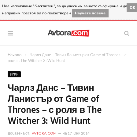
Ние използваме "бисквитки", за да улесним вашето сърфиране и да
OK
направим престоя ви по-ползотворен
Научете повече
»
Начало
Чарлз Данс – Тивин Ланистър от Game of Thrones – с
роля в The Witcher 3: Wild Hunt
ИГРИ
Чарлз Данс – Тивин
Ланистър от Game of
Thrones – с роля в The
Witcher 3: Wild Hunt
Добавена от:
AVTORA.COM
на
17 Юни 2014