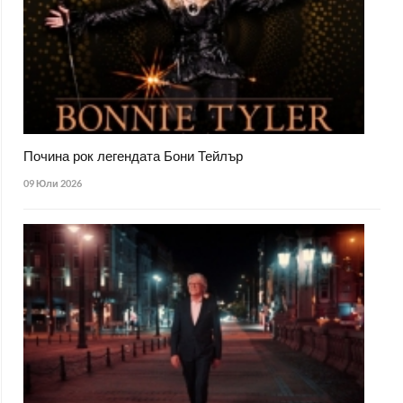
Почина рок легендата Бони Тейлър
09 Юли 2026