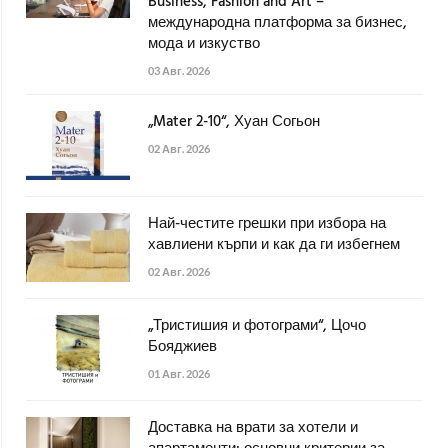
Business, Fashion and Art –
международна платформа за бизнес,
мода и изкуство
03 Авг. 2026
„Mater 2-10“, Хуан Согьон
02 Авг. 2026
Най-честите грешки при избора на
хавлиени кърпи и как да ги избегнем
02 Авг. 2026
„Тристишия и фотограми“, Цочо
Бояджиев
01 Авг. 2026
Доставка на врати за хотели и