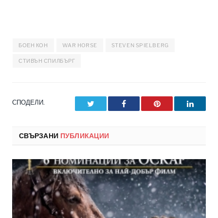
БОЕН КОН
WAR HORSE
STEVEN SPIELBERG
СТИВЪН СПИЛБЪРГ
СПОДЕЛИ.
Twitter
Facebook
Pinterest
LinkedI
СВЪРЗАНИ
ПУБЛИКАЦИИ