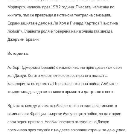
Морпурго, написан през 1982 година. Пиесата, написана по
книгата, пък се превръща в истинска театрална сензация.
Екранизацията е дело на Ли Хол и Ричард Къртис ("Наистина
любов"). Главната роля е поверена на изгряващата звезда
Джеръми Ървайн.
Историята:
Албърт (Джеръми Ървайн) е изключително привързан към своя
кон Джоуи. Когато животното е секвестирано в полза на
кавалерията по време на Първата светована война, Албърт е
твърде млад, за да се запише в армията и да тръгне с него.
Връзката между двамата обаче е толкова силна, че момчето
заминава за Франция, въпреки бушуващата война, за да открие
своя верен приятел. Необикновеното пътуване на Джоуи
преминава през служба и на двете воюващи страни, за да оцелее