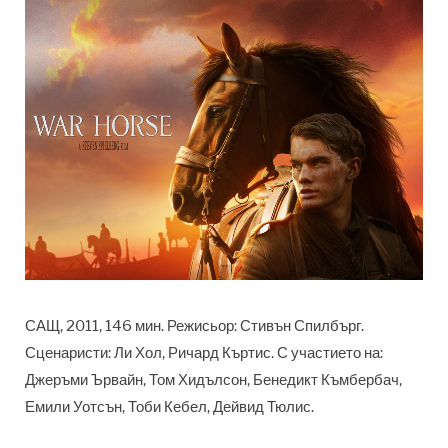
САЩ, 2011, 146 мин. Режисьор: Стивън Спилбърг.
Сценаристи: Ли Хол, Ричард Къртис. С участието на:
Джеръми Ървайн, Том Хидълсон, Бенедикт Къмбербач,
Емили Уотсън, Тоби Кебел, Дейвид Тюлис.