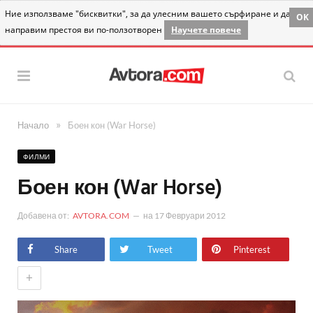
Ние използваме "бисквитки", за да улесним вашето сърфиране и да
OK
направим престоя ви по-ползотворен
Научете повече
»
Начало
Боен кон (War Horse)
ФИЛМИ
Боен кон (War Horse)
Добавена от:
AVTORA.COM
на
17 Февруари 2012
Share
Tweet
Pinterest
+