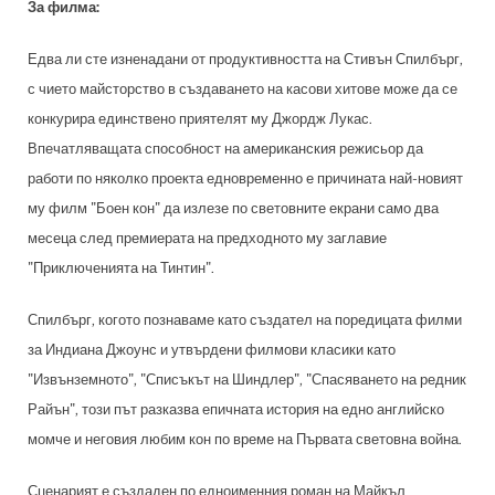
За филма:
Едва ли сте изненадани от продуктивността на Стивън Спилбърг,
с чието майсторство в създаването на касови хитове може да се
конкурира единствено приятелят му Джордж Лукас.
Впечатляващата способност на американския режисьор да
работи по няколко проекта едновременно е причината най-новият
му филм "Боен кон" да излезе по световните екрани само два
месеца след премиерата на предходното му заглавие
"Приключенията на Тинтин".
Спилбърг, когото познаваме като създател на поредицата филми
за Индиана Джоунс и утвърдени филмови класики като
"Извънземното", "Списъкът на Шиндлер", "Спасяването на редник
Райън", този път разказва епичната история на едно английско
момче и неговия любим кон по време на Първата световна война.
Сценарият е създаден по едноименния роман на Майкъл