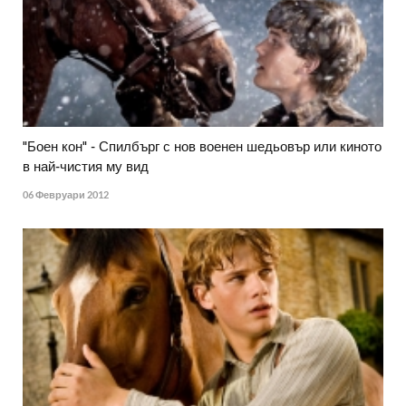
"Боен кон" - Спилбърг с нов военен шедьовър или киното
в най-чистия му вид
06 Февруари 2012