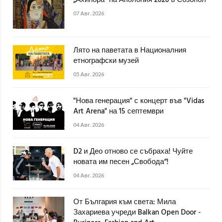
„Ахинора“ на Аполония 2026 в Созопол
07 Авг. 2026
Лято на паветата в Националния
етнографски музей
05 Авг. 2026
"Нова генерация" с концерт във "Vidas
Art Arena" на 15 септември
04 Авг. 2026
D2 и Део отново се събраха! Чуйте
новата им песен „Свобода“!
04 Авг. 2026
От България към света: Мила
Захариева учреди Balkan Open Door -