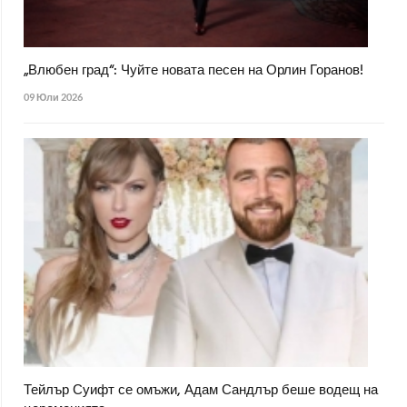
„Влюбен град“: Чуйте новата песен на Орлин Горанов!
09 Юли 2026
Тейлър Суифт се омъжи, Адам Сандлър беше водещ на