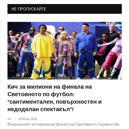
НЕ ПРОПУСКАЙТЕ
Кич за милиони на финала на
Световното по футбол:
"сантиментален, повърхностен и
недодялан спектакъл"!
От
20 Юли 2026
Вчерашният исторически финал на Световното първенство