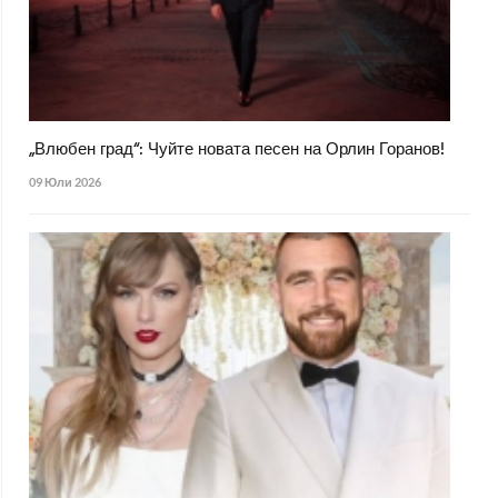
„Влюбен град“: Чуйте новата песен на Орлин Горанов!
09 Юли 2026