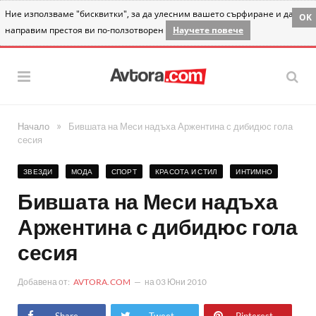
Ние използваме "бисквитки", за да улесним вашето сърфиране и да
OK
направим престоя ви по-ползотворен
Научете повече
»
Начало
Бившата на Меси надъха Аржентина с дибидюс гола
сесия
ЗВЕЗДИ
МОДА
СПОРТ
КРАСОТА И СТИЛ
ИНТИМНО
Бившата на Меси надъха
Аржентина с дибидюс гола
сесия
Добавена от:
AVTORA.COM
на
03 Юни 2010