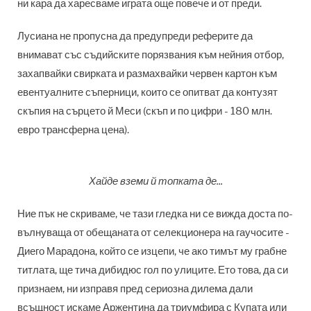
ни кара да харесваме играта още повече и от преди.
Лусиана не пропусна да предупреди реферите да
внимават със съдийските порязвания към нейния отбор,
захапвайки свирката и размахвайки червен картон към
евентуалните съперници, които се опитват да контузят
скъпия на сърцето й Меси (скъп и по цифри - 180 млн.
евро трансферна цена).
Хайде вземи й топката де...
Ние пък не скриваме, че тази гледка ни се вижда доста по-
вълнуваща от обещаната от селекционерa на гаучосите -
Диего Марадона, който се изцепи, че ако тимът му грабне
титлата, ще тича дибидюс гол по улиците. Ето това, да си
признаем, ни изправя пред сериозна дилема дали
всъщност искаме Аржентина да триумфира с Купата или