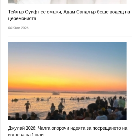
Тейлър Суифт се омъжи, Адам Сандлър беше водещ на
церемонията
06 Юли 2026
Джулай 2026: Чалга опорочи идеята за посрещането на
изгрева на 1 юли