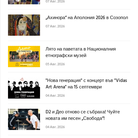
07 Авг. 2026
„Ахинора“ на Аполония 2026 в Созопол
07 Авг. 2026
Лято на паветата в Националния
етнографски музей
05 Авг. 2026
"Нова генерация" с концерт във "Vidas
Art Arena" на 15 септември
04 Авг. 2026
D2 и Део отново се събраха! Чуйте
новата им песен „Свобода“!
04 Авг. 2026