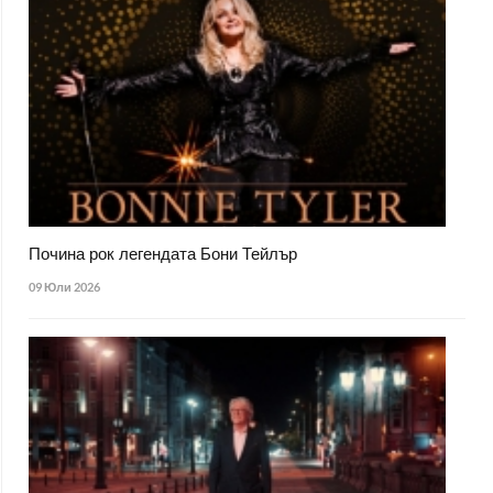
Почина рок легендата Бони Тейлър
09 Юли 2026