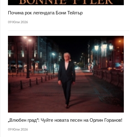
Почина рок легендата Бони Тейлър
09 Юли 2026
„Влюбен град“: Чуйте новата песен на Орлин Горанов!
09 Юли 2026