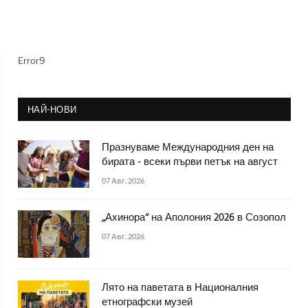
Error9
НАЙ-НОВИ
Празнуваме Международния ден на
бирата - всеки първи петък на август
07 Авг. 2026
„Ахинора“ на Аполония 2026 в Созопол
07 Авг. 2026
Лято на паветата в Националния
етнографски музей