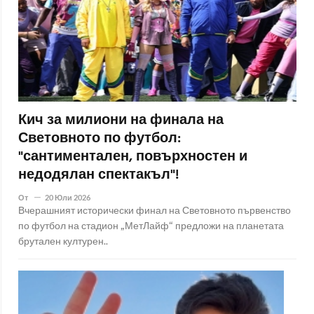
Кич за милиони на финала на
Световното по футбол:
"сантиментален, повърхностен и
недодялан спектакъл"!
От
20 Юли 2026
Вчерашният исторически финал на Световното първенство
по футбол на стадион „МетЛайф“ предложи на планетата
брутален културен..