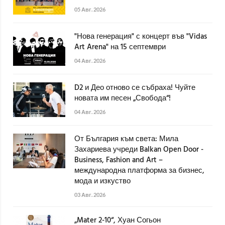
05 Авг. 2026
"Нова генерация" с концерт във "Vidas
Art Arena" на 15 септември
04 Авг. 2026
D2 и Део отново се събраха! Чуйте
новата им песен „Свобода“!
04 Авг. 2026
От България към света: Мила
Захариева учреди Balkan Open Door -
Business, Fashion and Art –
международна платформа за бизнес,
мода и изкуство
03 Авг. 2026
„Mater 2-10“, Хуан Согьон