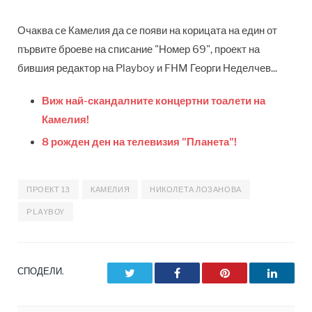
Очаква се Камелия да се появи на корицата на един от
първите броеве на списание "Номер 69", проект на
бившия редактор на Playboy и FHM Георги Неделчев...
Виж най-скандалните концертни тоалети на
Камелия!
8 рожден ден на телевизия "Планета"!
ПРОЕКТ 13
КАМЕЛИЯ
НИКОЛЕТА ЛОЗАНОВА
PLAYBOY
СПОДЕЛИ.
Twitter
Facebook
Pinterest
LinkedI