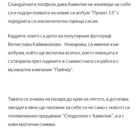
Скандалната попфолк дива Камелия не изневери на себе
си и подгря появата на новия си албум "Проект 13" с
поредната си изключително гореща сесия.
Кадрите, които са дело на популярния фотограф
Велислава Каймаканова - Ножарова, са именно към
албума, който ще включва всичко, което певицата е
сътворила през годините в съвместната си работа с
музикална компания "Пайнер".
Тавата се очаква на пазара до края на лятото, а дотогава
звездата явно ще напомни за себе си не само с новото си
телевизионно предаване "Споделено с Камелия", а и с
нови еротични снимки.