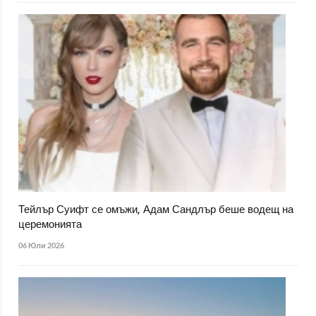
Тейлър Суифт се омъжи, Адам Сандлър беше водещ на
церемонията
06 Юли 2026