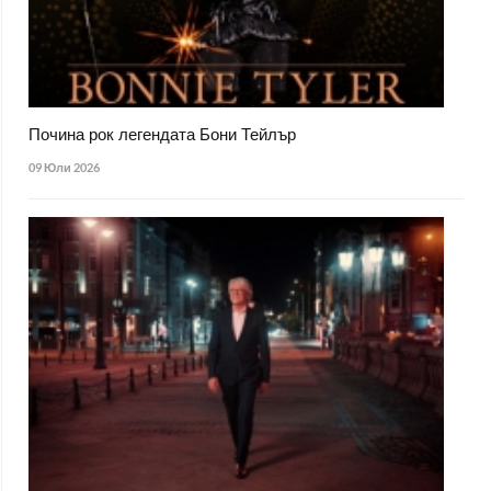
Почина рок легендата Бони Тейлър
09 Юли 2026