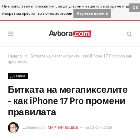
Ние използваме "бисквитки", за да улесним вашето сърфиране и да
OK
направим престоя ви по-ползотворен
Научете повече
»
Начало
Битката на мегапикселите - как iPhone 17 Pro промени
правилата
ДЖАДЖИ
Битката на мегапикселите
- как iPhone 17 Pro промени
правилата
Добавена от:
МАРТИН ДЕШЕВ
на
13 Юни 2026