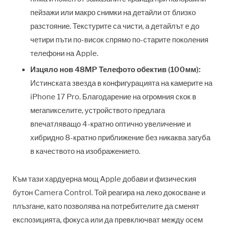
пейзажи или макро снимки на детайли от близко
разстояние. Текстурите са чисти, а детайлът е до
четири пъти по-висок спрямо по-старите поколения
телефони на Apple.
Изцяло нов 48MP Телефото обектив (100мм):
Истинската звезда в конфигурацията на камерите на
iPhone 17 Pro. Благодарение на огромния скок в
мегапикселите, устройството предлага
впечатляващо 4-кратно оптично увеличение и
хибридно 8-кратно приближение без никаква загуба
в качеството на изображението.
Към тази хардуерна мощ Apple добави и физическия
бутон Camera Control. Той реагира на леко докосване и
плъзгане, като позволява на потребителите да сменят
експозицията, фокуса или да превключват между осем