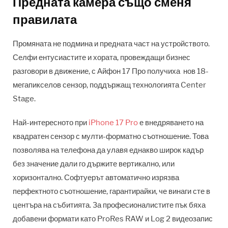
Предната камера също сменя
правилата
Промяната не подмина и предната част на устройството.
Селфи ентусиастите и хората, провеждащи бизнес
разговори в движение, с Айфон 17 Про получиха нов 18-
мегапикселов сензор, поддържащ технологията Center
Stage.
Най-интересното при
iPhone 17 Pro
е внедряването на
квадратен сензор с мулти-форматно съотношение. Това
позволява на телефона да улавя еднакво широк кадър
без значение дали го държите вертикално, или
хоризонтално. Софтуерът автоматично изрязва
перфектното съотношение, гарантирайки, че винаги сте в
центъра на събитията. За професионалистите пък бяха
добавени формати като ProRes RAW и Log 2 видеозапис