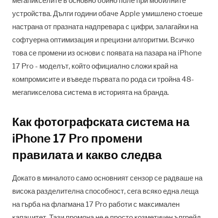
мегапикселите в основно бойно поле при мобилните
устройства. Дълги години обаче Apple умишлено стоеше
настрана от празната надпревара с цифри, залагайки на
софтуерна оптимизация и прецизни алгоритми. Всичко
това се промени из основи с появата на пазара на iPhone
17 Pro - моделът, който официално сложи край на
компромисите и въведе първата по рода си тройна 48-
мегапикселова система в историята на бранда.
Как фотографската система на
iPhone 17 Pro промени
правилата и какво следва
Докато в миналото само основният сензор се радваше на
висока разделителна способност, сега всяко една леща
на гърба на флагмана 17 Pro работи с максимален
капацитет. Тази промяна не е просто козметичен ъпгрейд,