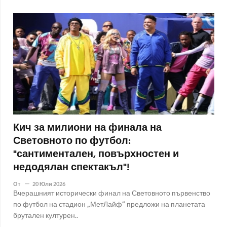
Кич за милиони на финала на
Световното по футбол:
"сантиментален, повърхностен и
недодялан спектакъл"!
От
20 Юли 2026
Вчерашният исторически финал на Световното първенство
по футбол на стадион „МетЛайф“ предложи на планетата
брутален културен..