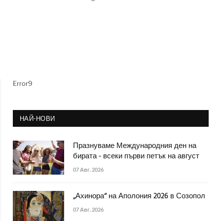
Error9
НАЙ-НОВИ
Празнуваме Международния ден на
бирата - всеки първи петък на август
07 Авг. 2026
„Ахинора“ на Аполония 2026 в Созопол
07 Авг. 2026