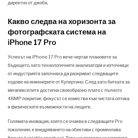
директно от джоба.
Какво следва на хоризонта за
фотографската система на
iPhone 17 Pro
Успехът на iPhone 17 Pro вече чертае плановете за
бъдещето, като технологичните анализатори и източници
от индустрията започнаха да разкриват следващите
ходове на инженерите от Купертино. След като битката за
мегапикселите достигна своеобразно плато с пълното
48MP покритие, фокусът се измества към чистата оптика
и физическите възможности на лещите.
Голямата иновация, която се очаква в следващите Pro
поколения, е внедряването на обективи с променлива