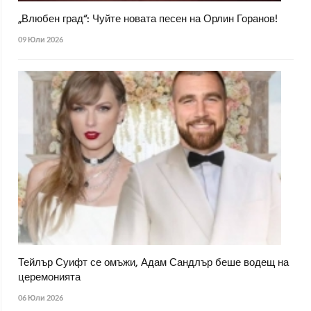
„Влюбен град“: Чуйте новата песен на Орлин Горанов!
09 Юли 2026
Тейлър Суифт се омъжи, Адам Сандлър беше водещ на
церемонията
06 Юли 2026