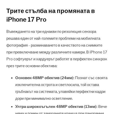
Трите стълба на промяната в
iPhone 17 Pro
Въвеждането на три еднакви по резолюция сензора
решава един от най-големите проблеми на мобилната
фотография - разминаването в качеството на снимките
при превключване между различните камери. В iPhone 17
Pro софтуерът и хардуерът работят в перфектен синхрон
през трите основни обектива:
Основен 48MP обектив (24мм):
Познат със своята
изключителна острота и светлосила, той остава
гръбнакът на системата, улавяйки перфектни кадри
дори при минимално осветление.
Ултра широкоъгълен 48MP обектив (13мм):
Вече
няма и помен от замазаните краища при панорамни