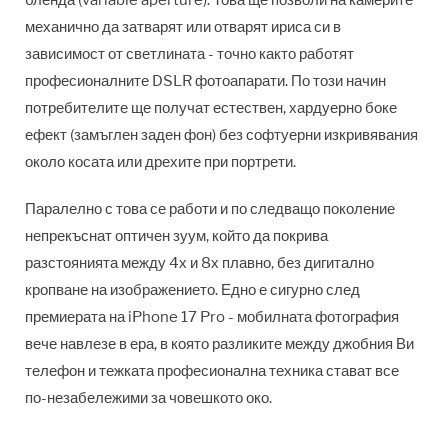
бленда (variable aperture). Това ще позволи на камерите
механично да затварят или отварят ириса си в
зависимост от светлината - точно както работят
професионалните DSLR фотоапарати. По този начин
потребителите ще получат естествен, хардуерно боке
ефект (замъглен заден фон) без софтуерни изкривявания
около косата или дрехите при портрети.
Паралелно с това се работи и по следващо поколение
непрекъснат оптичен зуум, който да покрива
разстоянията между 4х и 8х плавно, без дигитално
кропване на изображението. Едно е сигурно след
премиерата на iPhone 17 Pro - мобилната фотография
вече навлезе в ера, в която разликите между джобния Ви
телефон и тежката професионална техника стават все
по-незабележими за човешкото око.