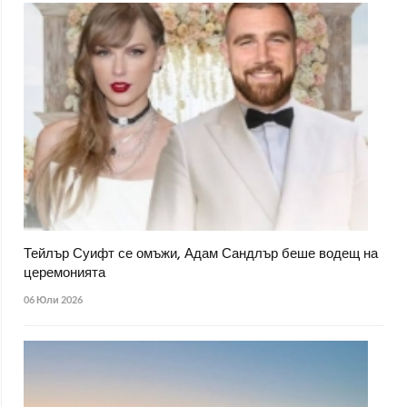
Тейлър Суифт се омъжи, Адам Сандлър беше водещ на
церемонията
06 Юли 2026