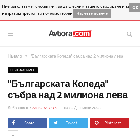
Ние използваме "бисквитки", за да улесним вашето сърфиране и да
OK
направим престоя ви по-ползотворен
Научете повече
»
Начало
"Българската Коледа" събра над 2 милиона лева
НЕДЕФИНИРАН
"Българската Коледа"
събра над 2 милиона лева
Добавена от:
AVTORA.COM
на
26 Декември 2008
Share
Tweet
Pinterest
+