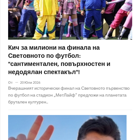
Кич за милиони на финала на
Световното по футбол:
"сантиментален, повърхностен и
недодялан спектакъл"!
От
20 Юли 2026
Вчерашният исторически финал на Световното първенство
по футбол на стадион „МетЛайф“ предложи на планетата
брутален културен..