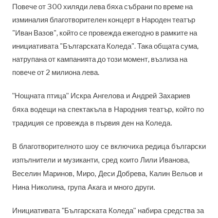
Повече от 300 хиляди лева бяха събрани по време на
изминалия благотворителен концерт в Народен театър
"Иван Вазов", който се провежда ежегодно в рамките на
инициативата "Българската Коледа". Така общата сума,
натрупана от кампанията до този момент, възлиза на
повече от 2 милиона лева.
"Нощната птица" Искра Ангелова и Андрей Захариев
бяха водещи на спектакъла в Народния театър, който по
традиция се провежда в първия ден на Коледа.
В благотворителното шоу се включиха редица български
изпълнители и музиканти, сред които Лили Иванова,
Веселин Маринов, Миро, Деси Добрева, Калин Вельов и
Нина Николина, група Акага и много други.
Инициативата "Българската Коледа" набира средства за