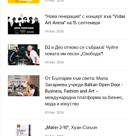
05 Авг. 2026
"Нова генерация" с концерт във "Vidas
Art Arena" на 15 септември
04 Авг. 2026
D2 и Део отново се събраха! Чуйте
новата им песен „Свобода“!
04 Авг. 2026
От България към света: Мила
Захариева учреди Balkan Open Door -
Business, Fashion and Art –
международна платформа за бизнес,
мода и изкуство
03 Авг. 2026
„Mater 2-10“, Хуан Согьон
02 Авг. 2026