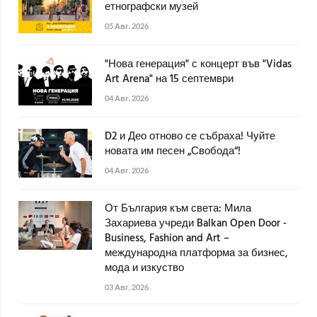
етнографски музей
05 Авг. 2026
"Нова генерация" с концерт във "Vidas
Art Arena" на 15 септември
04 Авг. 2026
D2 и Део отново се събраха! Чуйте
новата им песен „Свобода“!
04 Авг. 2026
От България към света: Мила
Захариева учреди Balkan Open Door -
Business, Fashion and Art –
международна платформа за бизнес,
мода и изкуство
03 Авг. 2026