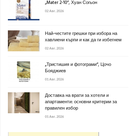
„Mater 2-10“, Хуан Согьон
02 Авг. 2026
Най-честите грешки при избора на
хавлиени кърпи и как да ги избегнем
02 Авг. 2026
„Тристишия и фотограми“, Цочо
Бояджиев
01 Авг. 2026
Доставка на врати за хотели и
апартаменти: основни критерии за
правилен избор
01 Авг. 2026