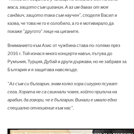
маса, защото съм циганин. А аз им давах от моя
сандвич, защото така съм научен"
, споделя Васил и
казва, че това не го е озлобило, а го е мотивирало да
покаже "другото" лице на циганите.
Вниманието към Азис от чужбина става по-голямо през
2016 г. Той изнася много концерти навън, пътува до
Румъния, Турция, Дубай и други държави, но не забравя за
България и я защитава навсякъде.
"Аз съм си българин, знам колко хора сигурно псуват
сега. Хората не са свикнали човек, който прилича на
арабин, да говори, че е българин. Винаги е имало едно
специално отношение към нас".