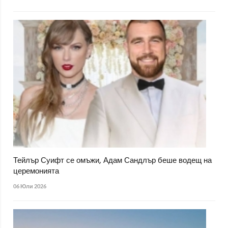
Тейлър Суифт се омъжи, Адам Сандлър беше водещ на
церемонията
06 Юли 2026