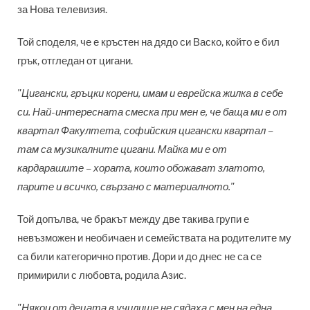
за Нова телевизия.
Той споделя, че е кръстен на дядо си Васко, който е бил
грък, отгледан от цигани.
"Цигански, гръцки корени, имам и еврейска жилка в себе
си. Най-интересната смеска при мен е, че баща ми е от
квартал Факултета, софийския цигански квартал –
там са музикалните цигани. Майка ми е от
кардарашите – хората, които обожават златото,
парите и всичко, свързано с материалното."
Той допълва, че бракът между две такива групи е
невъзможен и необичаен и семействата на родителите му
са били категорично против. Дори и до днес не са се
примирили с любовта, родила Азис.
"Някои от децата в училище не сядаха с мен на една