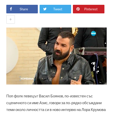
Share
Tweet
Pinterest
+
Поп фолк певецът Васил Боянов, по-известен със
сценичното си име Азис, говори за по-рядко обсъждани
теми около личността си в ново интервю на Лора Крумова