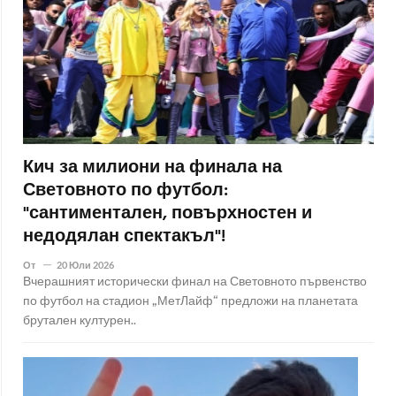
Кич за милиони на финала на
Световното по футбол:
"сантиментален, повърхностен и
недодялан спектакъл"!
От
20 Юли 2026
Вчерашният исторически финал на Световното първенство
по футбол на стадион „МетЛайф“ предложи на планетата
брутален културен..