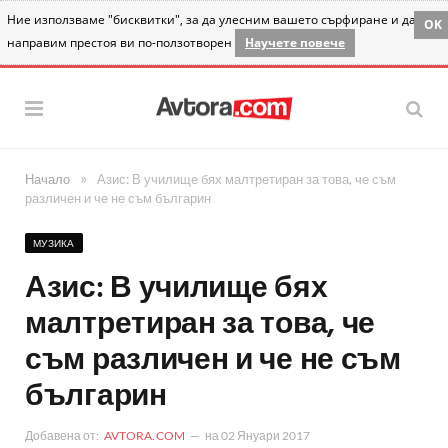
Ние използваме "бисквитки", за да улесним вашето сърфиране и да
OK
направим престоя ви по-ползотворен
Научете повече
»
Начало
Азис: В училище бях малтретиран за това, че съм
различен и че не съм българин
МУЗИКА
Азис: В училище бях
малтретиран за това, че
съм различен и че не съм
българин
Добавена от:
AVTORA.COM
на
02 Януари 2017