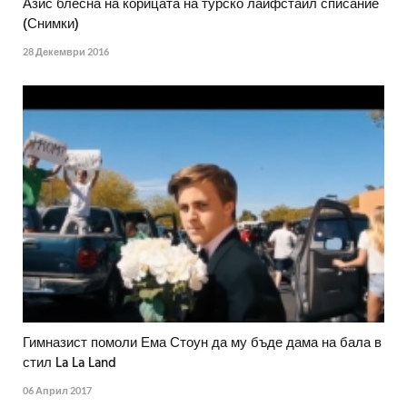
Азис блесна на корицата на турско лайфстайл списание
(Снимки)
28 Декември 2016
Гимназист помоли Ема Стоун да му бъде дама на бала в
стил La La Land
06 Април 2017