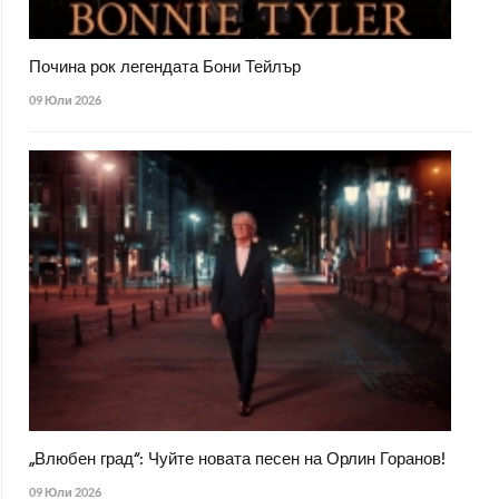
Почина рок легендата Бони Тейлър
09 Юли 2026
„Влюбен град“: Чуйте новата песен на Орлин Горанов!
09 Юли 2026