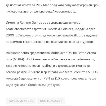
да портнат играта за PC и Mac след като получават огромен брой
писма с искания от феновете на Awesomenauts.
Името на Ronimo Games се свързва преди всичко с
реалновремевата стратегия Swords & Soldiers, издадена през
2009 г. Студиото стои и зад концепцията на de Blob, създадена
по времето, когато неговите основатели все още са студенти.
Awesomenauts представлява Multiplayer Online Battle Arena
игра (MOBA) с DotA елемент и забавлява както с геймплея си,
така и с избора на герои - маймуни с джетпакове, гигантски
роботи, разярени бикове и пр. Играта има MetaScore от 77/100 и
може да бъде закупена от PSN за $10, което предполага, че ще
бъде пусната в Steap на същата цена.
AWESOMENAUTS
RONIMO GAMES