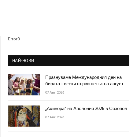
Error9
НАЙ-НОВИ
Празнуваме Международния ден на
бирата - всеки първи петък на август
07 Авг. 2026
„Ахинора“ на Аполония 2026 в Созопол
07 Авг. 2026