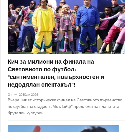
Кич за милиони на финала на
Световното по футбол:
"сантиментален, повърхностен и
недодялан спектакъл"!
От
20 Юли 2026
Вчерашният исторически финал на Световното първенство
по футбол на стадион „МетЛайф“ предложи на планетата
брутален културен..