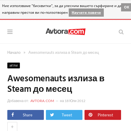
Ние използваме "бисквитки", за да улесним вашето сърфиране и да
OK
направим престоя ви по-ползотворен
Научете повече
»
Начало
Awesomenauts излиза в Steam до месец
ИГРИ
Awesomenauts излиза в
Steam до месец
Добавена от:
AVTORA.COM
на
18 Юли 2012
Share
Tweet
Pinterest
+