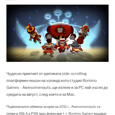
Чудесно приетият от критиката side-scrolling
платформен екшън на холандското студио Ronimo
Games - Awesomenauts, ще излезе и за PC най-късно до
средата на август, след което и за Mac.
Първоначално обявена за края на 2011 г., Awesomenauts се
появи в XBLA и PSN през февруари т. г. Ronimo Games решават