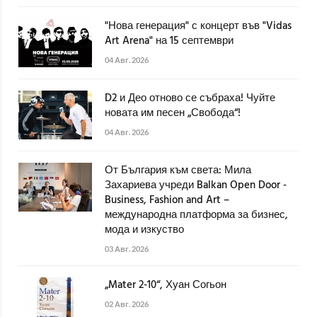
"Нова генерация" с концерт във "Vidas
Art Arena" на 15 септември
04 Авг. 2026
D2 и Део отново се събраха! Чуйте
новата им песен „Свобода“!
04 Авг. 2026
От България към света: Мила
Захариева учреди Balkan Open Door -
Business, Fashion and Art –
международна платформа за бизнес,
мода и изкуство
03 Авг. 2026
„Mater 2-10“, Хуан Согьон
02 Авг. 2026