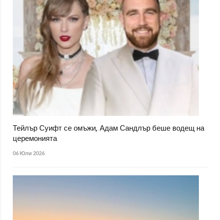
Тейлър Суифт се омъжи, Адам Сандлър беше водещ на
церемонията
06 Юли 2026