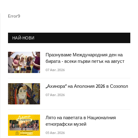
Error9
НАЙ-НОВИ
Празнуваме Международния ден на
бирата - всеки първи петък на август
07 Авг. 2026
„Ахинора“ на Аполония 2026 в Созопол
07 Авг. 2026
Лято на паветата в Националния
етнографски музей
05 Авг. 2026