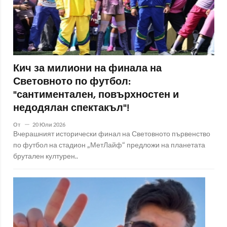
Кич за милиони на финала на
Световното по футбол:
"сантиментален, повърхностен и
недодялан спектакъл"!
От
20 Юли 2026
Вчерашният исторически финал на Световното първенство
по футбол на стадион „МетЛайф“ предложи на планетата
брутален културен..