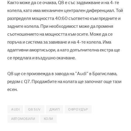
Както може да се очаква, Q8 е със задвижване и на 4-те
колела, като има механичен централен диференциал. Той
разпределя мощността 40:60 съответно към предните и
задните колела. При необходимост може да променя
съотношението на мощността към осите. Може да се
поръча и система за завиване и на 4-те колела. Има
адаптивни амортисьори, а като допълнителна екстра ще
се предлага и въздушно окачване.
Q8 ще се произвежда в завода на "Audi" в Братислава,
редом с Q7. Продажбите на колата ще започнат още тази
есен.
AUDI
Q8 SUV
ДЖИП
ОФРОУДЪР
АВТОМОБИЛИ
КОЛИ