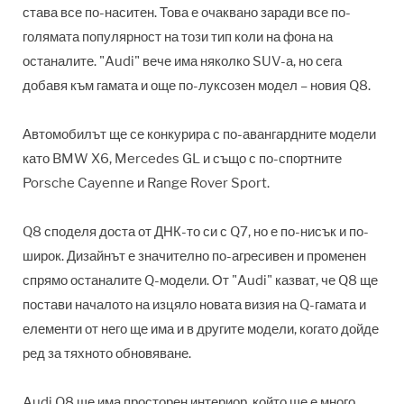
става все по-наситен. Това е очаквано заради все по-
голямата популярност на този тип коли на фона на
останалите. "Audi" вече има няколко SUV-а, но сега
добавя към гамата и още по-луксозен модел – новия Q8.
Автомобилът ще се конкурира с по-авангардните модели
като BMW X6, Mercedes GL и също с по-спортните
Porsche Cayenne и Range Rover Sport.
Q8 споделя доста от ДНК-то си с Q7, но е по-нисък и по-
широк. Дизайнът е значително по-агресивен и променен
спрямо останалите Q-модели. От "Audi" казват, че Q8 ще
постави началото на изцяло новата визия на Q-гамата и
елементи от него ще има и в другите модели, когато дойде
ред за тяхното обновяване.
Audi Q8 ще има просторен интериор, който ще е много