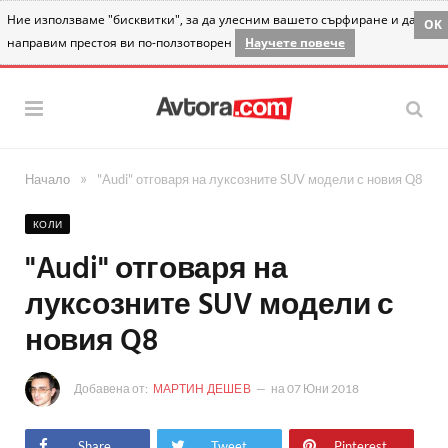
Ние използваме "бисквитки", за да улесним вашето сърфиране и да
OK
направим престоя ви по-ползотворен
Научете повече
»
Начало
"Audi" отговаря на луксозните SUV модели с новия Q8
КОЛИ
"Audi" отговаря на
луксозните SUV модели с
новия Q8
Добавена от:
МАРТИН ДЕШЕВ
на
07 Юни 2018
Share
Tweet
Pinterest