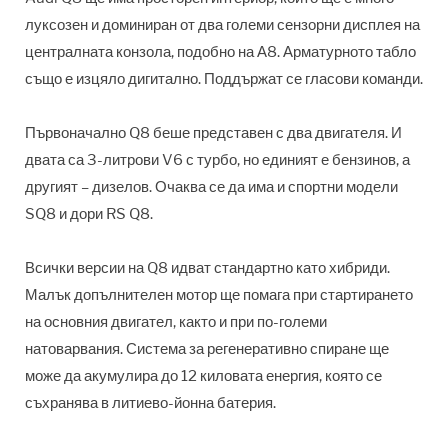
луксозен и доминиран от два големи сензорни дисплея на
централната конзола, подобно на А8. Арматурното табло
също е изцяло дигитално. Поддържат се гласови команди.
Първоначално Q8 беше представен с два двигателя. И
двата са 3-литрови V6 с турбо, но единият е бензинов, а
другият – дизелов. Очаква се да има и спортни модели
SQ8 и дори RS Q8.
Всички версии на Q8 идват стандартно като хибриди.
Малък допълнителен мотор ще помага при стартирането
на основния двигател, както и при по-големи
натоварвания. Система за регенеративно спиране ще
може да акумулира до 12 киловата енергия, която се
съхранява в литиево-йонна батерия.