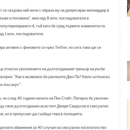
т се свързва най-вече с образа му на депресиран милиардер в
мъже и половина", има над 8 млн. последователи в
опуляризирането й, тъй като бе сред първите знаменитости,
ад 1 млн. последователи.
а активно с феновете си чрез Twitter, но сега това ще се
ър относно уволнението на дългогодишния треньор на ръгби
Патерно:
"Как е възможно да уволните Джо Па? Като истински
а лош вкус"
.
е, че след 46 години начело на Пен Стейт, Патерно бе уволнен
рещу своя дългогодишен асистент Джери Сандъски в сексуално
ни, но е пропуснал да съобщи това в полицията.
дигнати обвинения за 40 случая на сексуално посегателство