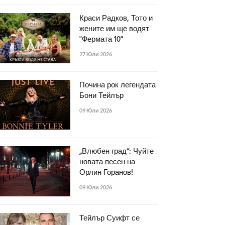
Краси Радков, Тото и
жените им ще водят
"Фермата 10"
27 Юли 2026
Почина рок легендата
Бони Тейлър
09 Юли 2026
„Влюбен град“: Чуйте
новата песен на
Орлин Горанов!
09 Юли 2026
Тейлър Суифт се