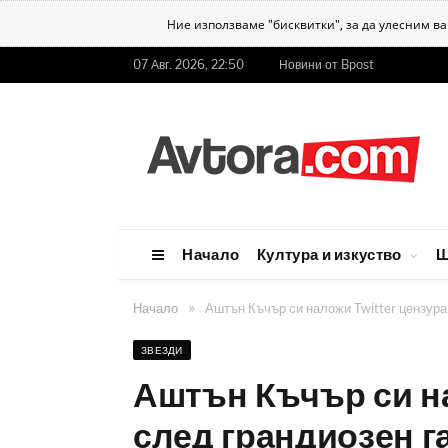
Ние използваме "бисквитки", за да улесним в
07 Авг. 2026, 22:50
Новини от Bpost
Начало
Култура и изкуство
Ш
»
Начало
Аштън Къчър си наложи Twitter цензура
ЗВЕЗДИ
Аштън Къчър си на
след грандиозен г