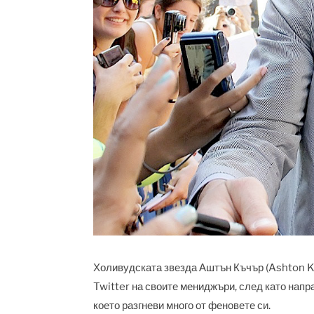
Холивудската звезда Аштън Къчър (Ashton K
Twitter на своите мениджъри, след като напра
което разгневи много от феновете си.