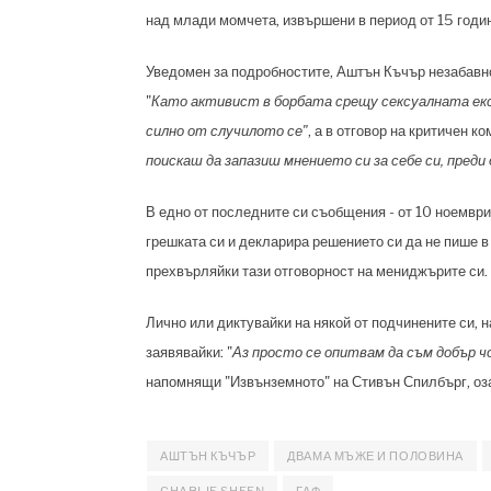
над млади момчета, извършени в период от 15 годи
Уведомен за подробностите,
Аштън Къчър
незабавно
"
Като активист в борбата срещу сексуалната експл
силно от случилото се"
, а в отговор на критичен к
поискаш да запазиш мнението си за себе си, преди
В едно от последните си съобщения - от 10 ноември
грешката си и декларира решението си да не пише в
прехвърляйки тази отговорност на мениджърите си.
Лично или диктувайки на някой от подчинените си, 
заявявайки: "
Аз просто се опитвам да съм добър ч
напомнящи "Извънземното" на Стивън Спилбърг, о
АШТЪН КЪЧЪР
ДВАМА МЪЖЕ И ПОЛОВИНА
CHARLIE SHEEN
ГАФ