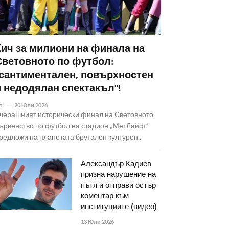
Кич за милиони на финала на
Световното по футбол:
"сантиментален, повърхностен
и недодялан спектакъл"!
т
20 Юли 2026
черашният исторически финал на Световното
ървенство по футбол на стадион „МетЛайф“
редложи на планетата брутален културен..
Александър Кадиев
призна нарушение на
пътя и отправи остър
коментар към
институциите (видео)
13 Юли 2026