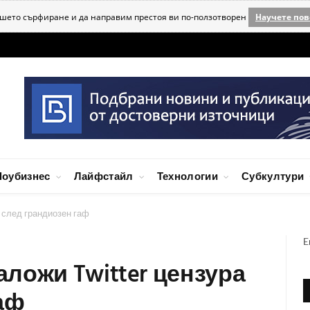
ашето сърфиране и да направим престоя ви по-ползотворен
Научете пов
оубизнес
Лайфстайл
Технологии
Субкултури
 след грандиозен гаф
E
ложи Twitter цензура
аф