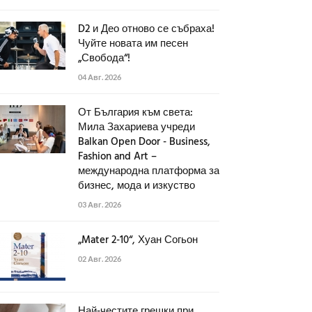
D2 и Део отново се събраха!
Чуйте новата им песен
„Свобода“!
04 Авг. 2026
От България към света:
Мила Захариева учреди
Balkan Open Door - Business,
Fashion and Art –
международна платформа за
бизнес, мода и изкуство
03 Авг. 2026
„Mater 2-10“, Хуан Согьон
02 Авг. 2026
Най-честите грешки при