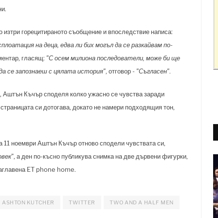
ни.
 изтри горецитираното съобщение и впоследствие написа:
оатация на деца, едва ли бих могъл да се разкайвам по-
оментар, гласящ:
"С осем милиона последователи, може би ще
 да се запознаеш с цялата история"
, отговор -
"Съгласен"
.
,
Аштън Къчър
споделя колко ужасно се чувства заради
 страницата си дотогава, докато не намери подходящия тон,
на 11 ноември
Аштън Къчър
отново сподели чувствата си,
овек
", а ден по-късно публикува снимка на две дървени фигурки,
заглавена ET phone home.
ASHTON KUTCHER
TWITTER
TWO AND A HALF MEN