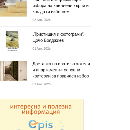
избора на хавлиени кърпи и
как да ги избегнем
02 Авг. 2026
„Тристишия и фотограми“,
Цочо Бояджиев
01 Авг. 2026
Доставка на врати за хотели
и апартаменти: основни
критерии за правилен избор
01 Авг. 2026