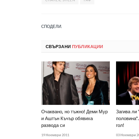
СПОДЕЛИ.
СВЪРЗАНИ
ПУБЛИКАЦИИ
Очаквано, но тъжно! Деми Мур
Загива ли
и Аштън Къчър обявиха
половина".
развода си
гол!
19 Ноември 2011
03 Ноември 2