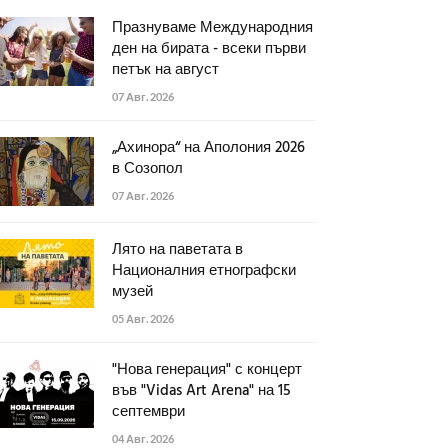
Празнуваме Международния
ден на бирата - всеки първи
петък на август
07 Авг. 2026
„Ахинора“ на Аполония 2026
в Созопол
07 Авг. 2026
Лято на паветата в
Националния етнографски
музей
05 Авг. 2026
"Нова генерация" с концерт
във "Vidas Art Arena" на 15
септември
04 Авг. 2026