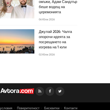
омъжи, Адам Сандлър
беше водещ на
церемонията
06 Юли 2026
Джулай 2026: Чалга
опорочи идеята за
посрещането на
изгрева на 1 юли
02 Юли 2026
Facebook
Twitter
условия
Поверителност
Бисквитки
Контакти