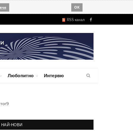
ече
OK
RSS канал
Facebook
Любопитно
Интервю
rror9
НАЙ-НОВИ