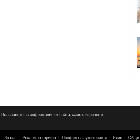
и. Ползването на информация от сайта, само с изричното
За нас
Рекламна тарифа
Профил на аудиторията
Екип
Общи 