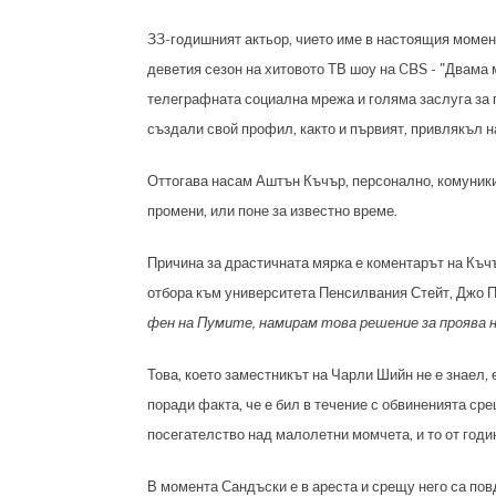
33-годишният актьор, чието име в настоящия момен
деветия сезон на хитовото ТВ шоу на CBS - "Двама 
телеграфната социална мрежа и голяма заслуга за п
създали свой профил, както и първият, привлякъл н
Оттогава насам Аштън Къчър, персонално, комуникир
промени, или поне за известно време.
Причина за драстичната мярка е коментарът на Къч
отбора към университета Пенсилвания Стейт, Джо 
фен на Пумите, намирам това решение за проява н
Това, което заместникът на Чарли Шийн не е знаел, 
поради факта, че е бил в течение с обвиненията с
посегателство над малолетни момчета, и то от годи
В момента Сандъски е в ареста и срещу него са пов