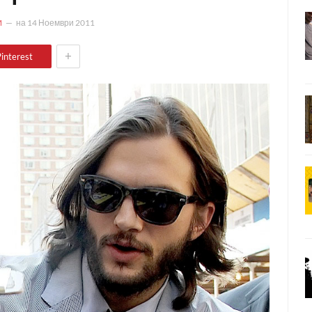
M
на
14 Ноември 2011
+
interest