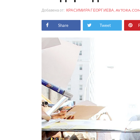
Добавена от:
КРАСИМИРА ГЕОРГИЕВА, AVTORA.CO
Share
Tweet
P