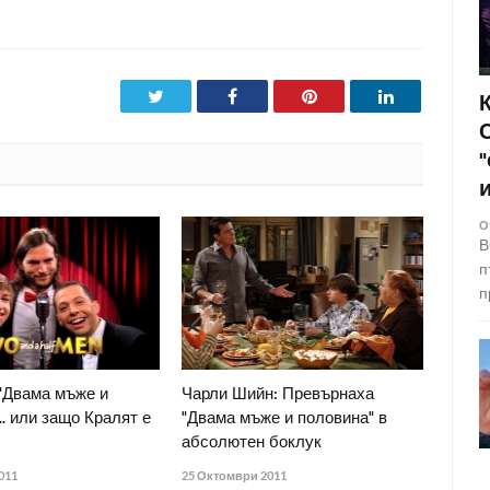
Twitter
Facebook
Pinterest
LinkedIn
О
В
п
п
 "Двама мъже и
Чарли Шийн: Превърнаха
.. или защо Кралят е
"Двама мъже и половина" в
абсолютен боклук
011
25 Октомври 2011