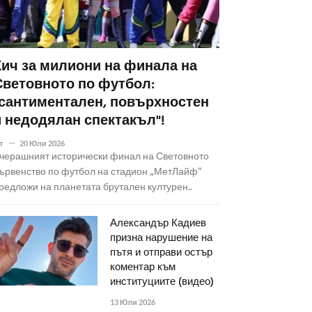
Кич за милиони на финала на
Световното по футбол:
"сантиментален, повърхностен
и недодялан спектакъл"!
т
20 Юли 2026
черашният исторически финал на Световното
ървенство по футбол на стадион „МетЛайф“
редложи на планетата брутален културен..
Александър Кадиев
призна нарушение на
пътя и отправи остър
коментар към
институциите (видео)
13 Юли 2026