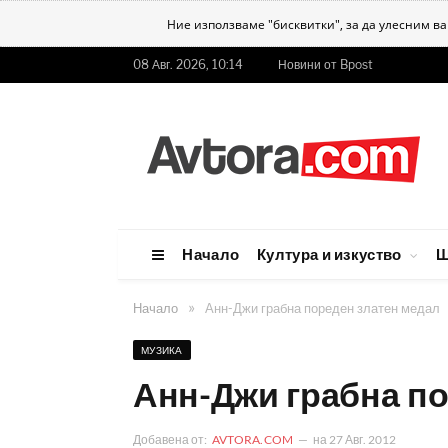
Ние използваме "бисквитки", за да улесним в
08 Авг. 2026, 10:14
Новини от Bpost
Начало
Култура и изкуство
Ш
»
Начало
Анн-Джи грабна пореден златен медал
МУЗИКА
Анн-Джи грабна п
Добавена от:
AVTORA.COM
на
27 Авг. 2012