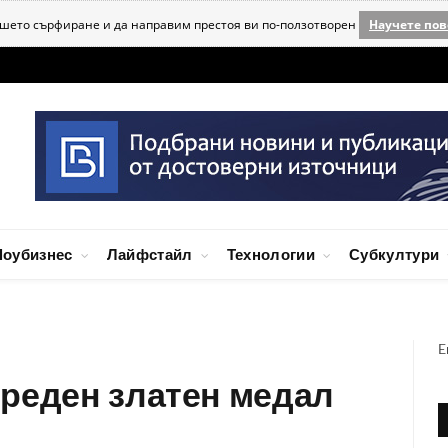
ашето сърфиране и да направим престоя ви по-ползотворен
Научете пов
оубизнес
Лайфстайл
Технологии
Субкултури
E
ореден златен медал