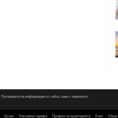
и. Ползването на информация от сайта, само с изричното
За нас
Рекламна тарифа
Профил на аудиторията
Екип
Общи 