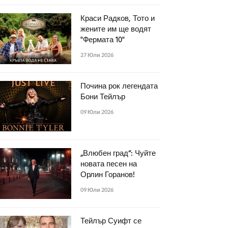
Краси Радков, Тото и
жените им ще водят
"Фермата 10"
27 Юли 2026
Почина рок легендата
Бони Тейлър
09 Юли 2026
„Влюбен град“: Чуйте
новата песен на
Орлин Горанов!
09 Юли 2026
Тейлър Суифт се