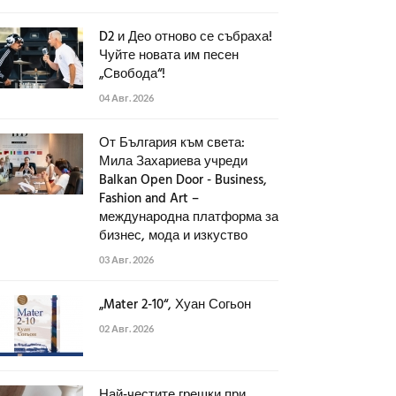
D2 и Део отново се събраха!
Чуйте новата им песен
„Свобода“!
04 Авг. 2026
От България към света:
Мила Захариева учреди
Balkan Open Door - Business,
Fashion and Art –
международна платформа за
бизнес, мода и изкуство
03 Авг. 2026
„Mater 2-10“, Хуан Согьон
02 Авг. 2026
Най-честите грешки при