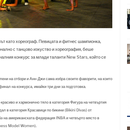
път като хореограф. Певицата и фитнес шампионка,
нално с танцово изкуство и хореография, беше
алния конкурс за млади таланти New Stars, който се
лени на отбори и Анн-Джи сама избра своите фаворити, на които
инал на конкурса, имайки три дни за подготовка.
-красиво и хармонично тяло в категория Фигура на четвъртия
л в категория Красавици по бикини (Bikini Divas) от
ia на американската федерация INBA
и четвърто място в
.
itness Model Women)