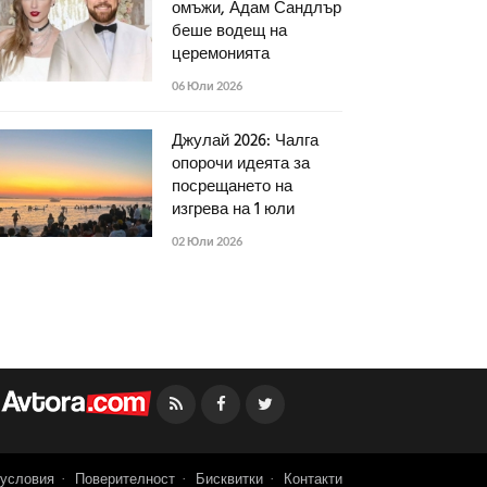
омъжи, Адам Сандлър
беше водещ на
церемонията
06 Юли 2026
Джулай 2026: Чалга
опорочи идеята за
посрещането на
изгрева на 1 юли
02 Юли 2026
Facebook
Twitter
условия
Поверителност
Бисквитки
Контакти