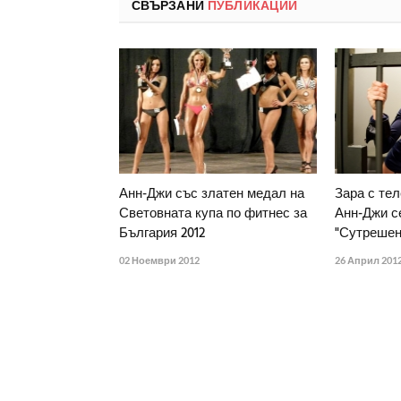
СВЪРЗАНИ
ПУБЛИКАЦИИ
Анн-Джи със златен медал на
Зара с те
Световната купа по фитнес за
Анн-Джи с
България 2012
"Сутрешен
02 Ноември 2012
26 Април 201