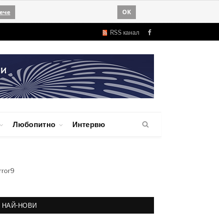
ече
OK
RSS канал
Facebook
Любопитно
Интервю
rror9
НАЙ-НОВИ