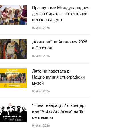
Празнуваме Международния
ден на бирата - всеки първи
петък на август
07 Авг. 2026
„Ахинора“ на Аполония 2026
в Созопол
07 Авг. 2026
Лято на паветата в
Националния етнографски
музей
05 Авг. 2026
"Нова генерация" с концерт
във "Vidas Art Arena" на 15
септември
04 Авг. 2026