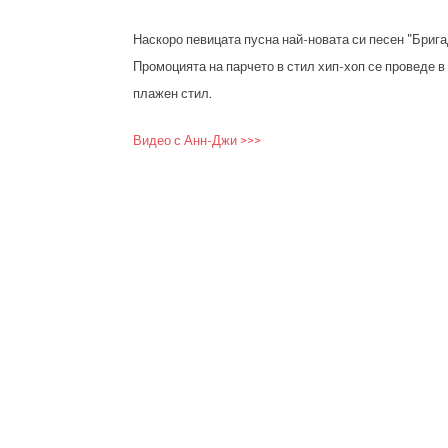
Наскоро певицата пусна най-новата си песен "Бригад
Промоцията на парчето в стил хип-хоп се проведе 
плажен стил.
Видео с Анн-Джи >>>