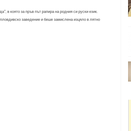
а", в която за пръв път рапира на родния си руски език.
в пловдивско заведение и беше замислена изцяло в лятно