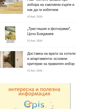
избора на хавлиени кърпи и
как да ги избегнем
02 Авг. 2026
„Тристишия и фотограми“,
Цочо Бояджиев
01 Авг. 2026
Доставка на врати за хотели
и апартаменти: основни
критерии за правилен избор
01 Авг. 2026