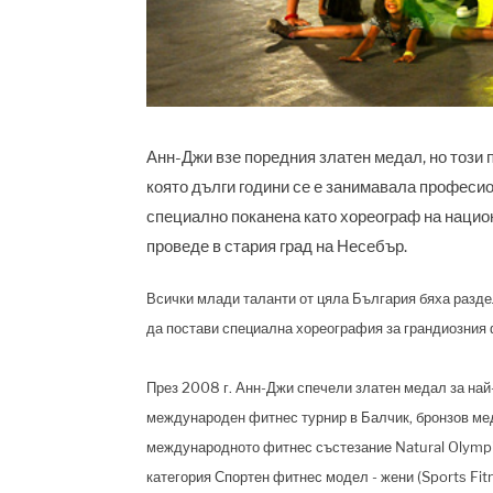
Анн-Джи взе поредния златен медал, но този 
която дълги години се е занимавала професио
специално поканена като хореограф на национ
проведе в стария град на Несебър.
Всички млади таланти от цяла България бяха разде
да постави специална хореография за грандиозния ф
През 2008 г.
Анн-Джи с
печели златен медал за най
международен фитнес турнир в Балчик, бронзов меда
международното фитнес състезание Natural Olymp
категория Спортен фитнес модел - жени (Sports F