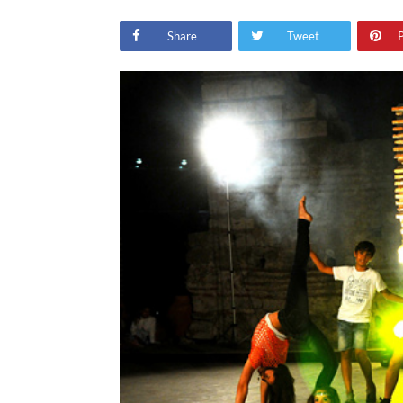
Share
Tweet
P