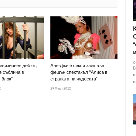
О
левизионен дебют,
Анн-Джи е секси заек във
В
е съблича в
фешън спектакъл "Алиса в
п
 блок"
страната на чудесата"
п
2
29 Март 2012