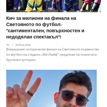
Кич за милиони на финала на
Световното по футбол:
"сантиментален, повърхностен и
недодялан спектакъл"!
От
20 Юли 2026
Вчерашният исторически финал на Световното първенство
по футбол на стадион „МетЛайф“ предложи на планетата
брутален културен..