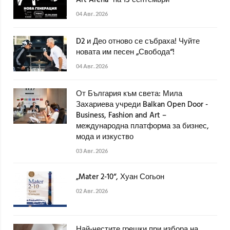
Art Arena" на 15 септември
04 Авг. 2026
D2 и Део отново се събраха! Чуйте
новата им песен „Свобода“!
04 Авг. 2026
От България към света: Мила
Захариева учреди Balkan Open Door -
Business, Fashion and Art –
международна платформа за бизнес,
мода и изкуство
03 Авг. 2026
„Mater 2-10“, Хуан Согьон
02 Авг. 2026
Най-честите грешки при избора на