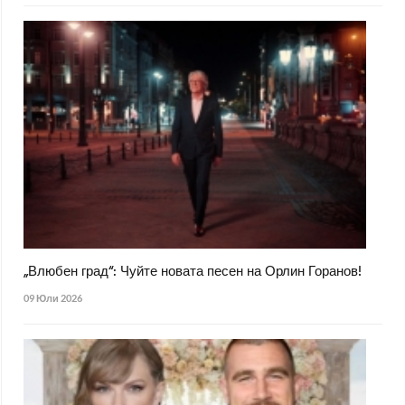
„Влюбен град“: Чуйте новата песен на Орлин Горанов!
09 Юли 2026