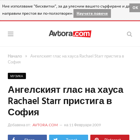
Ние използваме "бисквитки", за да улесним вашето сърфиране и да
OK
направим престоя ви по-ползотворен
Научете повече
»
Начало
Ангелският глас на хауса Rachael Starr пристига в
София
МУЗИКА
Ангелският глас на хауса
Rachael Starr пристига в
София
Добавена от:
AVTORA.COM
на
11 Февруари 2009