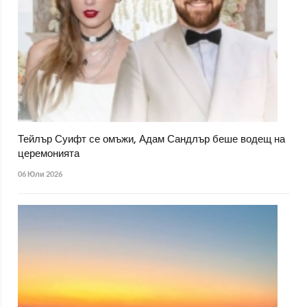
Тейлър Суифт се омъжи, Адам Сандлър беше водещ на
церемонията
06 Юли 2026