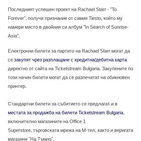
Последният успешен проект на Rachael Starr - "To
Forever", получи признание от самия Tiesto, който му
намери място в двойния си албум "In Search of Sunrise-
Asia".
Електронни билети за партитo на Rachael Starr могат да
се
закупят чрез разплащане с кредитна/дебитна карта
директно от сайта на Ticketstream Bulgaria. Закупените по
този начин билети могат да се разпечатат на обикновен
принтер.
Стандартни билети за събитието се предлагат и в
местата за продажба на билети Ticketstream Bulgaria
,
включително магазините на Office 1
Superstore, търговската мрежа на М-тел, както и веригата
магазини "На Тъмно".