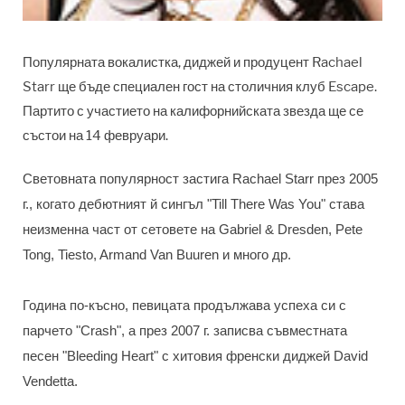
Популярната вокалистка, диджей и продуцент Rachael
Starr ще бъде специален гост на столичния клуб Escape.
Партито с участието на калифорнийската звезда ще се
състои на 14 февруари.
Световната популярност застига Rachael Starr през 2005
г., когато дебютният й сингъл "Till There Was You" става
неизменна част от сетовете на Gabriel & Dresden, Pete
Tong, Tiesto, Armand Van Buuren и много др.
Година по-късно, певицата продължава успеха си с
парчето "Crash", а през 2007 г. записва съвместната
песен "Bleeding Heart" с хитовия френски диджей David
Vendetta.