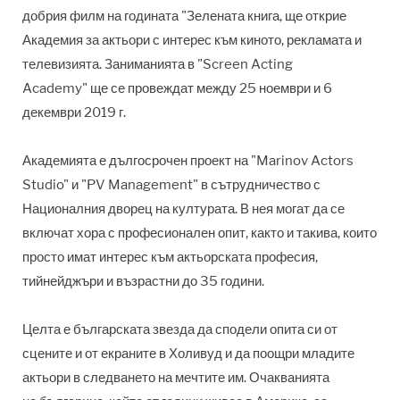
добрия филм на годината "Зелената книга, ще открие
Академия за актьори с интерес към киното, рекламата и
телевизията. Заниманията в "
Screen Acting
Academy"
ще се провеждат между 25 ноември и 6
декември 2019 г.
Академията е дългосрочен проект на "Marinov Actors
Studio" и "PV Management" в сътрудничество с
Националния дворец на културата. В нея могат да се
включат хора с професионален опит, както и такива, които
просто имат интерес към актьорската професия,
тийнейджъри и възрастни до 35 години.
Целта е българската звезда да сподели опита си от
сцените и от екраните в Холивуд и да поощри младите
актьори в следването на мечтите им. Очакванията