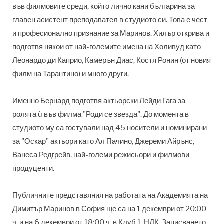
във филмовите среди, който лично кани българина за
главен асистент преподавател в студиото си. Това е чест
и професионално признание за Маринов. Хилър открива и
подготвя някои от най-големите имена на Холивуд като
Леонардо ди Каприо, Камерън Диас, Костя Ронин (от новия
филм на Тарантино) и много други.
Именно Бернард подготвя актьорски Лейди Гага за
ролята ù във филма "Роди се звезда". До момента в
студиото му са гостували над 45 носители и номинирани
за "Оскар" актьори като Ал Пачино, Джереми Айрънс,
Ванеса Редгрейв, най-големи режисьори и филмови
продуценти.
Публичните представяния на работата на Академията на
Димитър Маринов в София ще са на 1 декември от 20:00
ч. и на 6 декември от 18:00 ч. в Клуб 1, НДК. Записването