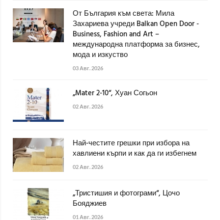
От България към света: Мила
Захариева учреди Balkan Open Door -
Business, Fashion and Art –
международна платформа за бизнес,
мода и изкуство
03 Авг. 2026
„Mater 2-10“, Хуан Согьон
02 Авг. 2026
Най-честите грешки при избора на
хавлиени кърпи и как да ги избегнем
02 Авг. 2026
„Тристишия и фотограми“, Цочо
Бояджиев
01 Авг. 2026