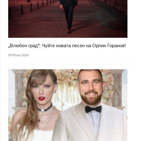
„Влюбен град“: Чуйте новата песен на Орлин Горанов!
09 Юли 2026