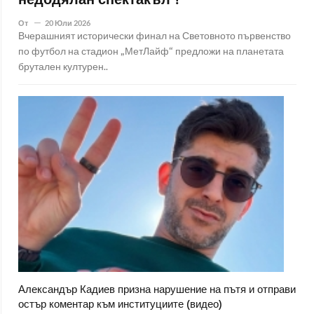
недодялан спектакъл"!
От
20 Юли 2026
Вчерашният исторически финал на Световното първенство
по футбол на стадион „МетЛайф“ предложи на планетата
брутален културен..
Александър Кадиев призна нарушение на пътя и отправи
остър коментар към институциите (видео)