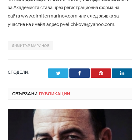
за Академията става чрез регистрационна форма на
сайта www.dimitermarinov.com или след заявка за
участие на имейл адрес
pvelichkova@yahoo.com
.
ДИМИТЪР МАРИНОВ
СПОДЕЛИ.
Twitter
Facebook
Pinterest
LinkedI
СВЪРЗАНИ
ПУБЛИКАЦИИ