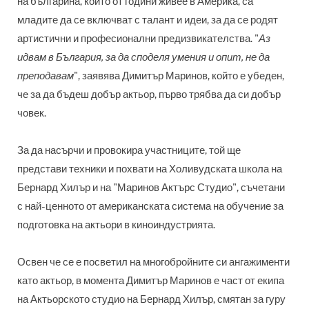
на българина, който от години живее в Америка, са
младите да се включват с талант и идеи, за да се родят
артистични и професионални предизвикателства. "
Аз
идвам в България, за да споделя умения и опит, не да
преподавам
", заявява Димитър Маринов, който е убеден,
че за да бъдеш добър актьор, първо трябва да си добър
човек.
За да насърчи и провокира участниците, той ще
представи техники и похвати на Холивудската школа на
Бернард Хилър и на "Маринов Актърс Студио", съчетани
с най-ценното от американската система на обучение за
подготовка на актьори в киноиндустрията.
Освен че се е посветил на многобройните си ангажименти
като актьор, в момента Димитър Маринов е част от екипа
на Актьорското студио на Бернард Хилър, смятан за гуру