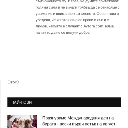
съдържанието му. Вярва, че думите притежават
голяма сила и че винаги трябва да се отнасяме с
уважение и внимание към словото. Освен това е
убедена, че когато нещо се прави с хъс и с
любов, какъвто е случаят с Avtora.com, няма
начин то да не се получи добре.
Error9
НАЙ-НОВИ
Празнуваме Международния ден на
бирата - всеки първи петък на август