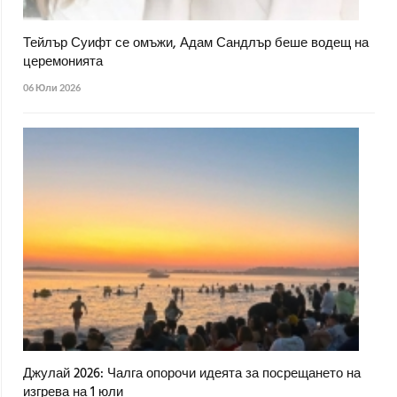
Тейлър Суифт се омъжи, Адам Сандлър беше водещ на
церемонията
06 Юли 2026
Джулай 2026: Чалга опорочи идеята за посрещането на
изгрева на 1 юли