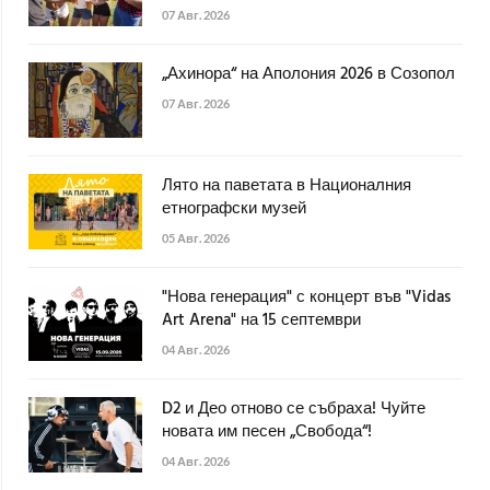
07 Авг. 2026
„Ахинора“ на Аполония 2026 в Созопол
07 Авг. 2026
Лято на паветата в Националния
етнографски музей
05 Авг. 2026
"Нова генерация" с концерт във "Vidas
Art Arena" на 15 септември
04 Авг. 2026
D2 и Део отново се събраха! Чуйте
новата им песен „Свобода“!
04 Авг. 2026