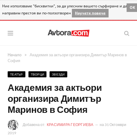
Ние използваме "бисквитки", за да улесним вашето сърфиране и да
OK
направим престоя ви по-ползотворен
Научете повече
»
Начало
Академия за актьори организира Димитър Маринов в
София
ТЕАТЪР
ТВОРЦИ
ЗВЕЗДИ
Академия за актьори
организира Димитър
Маринов в София
Добавена от:
КРАСИМИРА ГЕОРГИЕВА
на
31 Октомври
2019