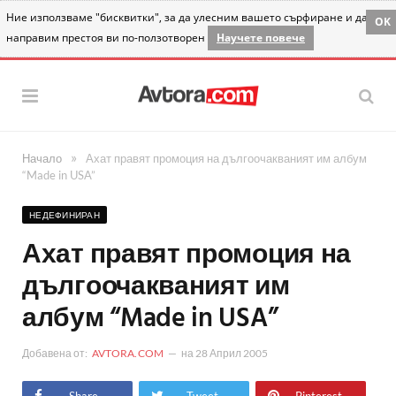
Ние използваме "бисквитки", за да улесним вашето сърфиране и да
OK
направим престоя ви по-ползотворен
Научете повече
»
Начало
Ахат правят промоция на дългоочакваният им албум
“Made in USA”
НЕДЕФИНИРАН
Ахат правят промоция на
дългоочакваният им
албум “Made in USA”
Добавена от:
AVTORA.COM
на
28 Април 2005