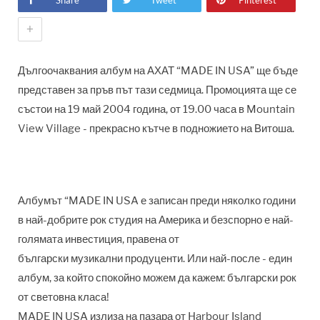
Share
Tweet
Pinterest
+
Дългоочаквания албум на АХАТ “MADE IN USA” ще бъде
представен за пръв път тази седмица. Промоцията ще се
състои на 19 май 2004 година, от 19.00 часа в Mountain
View Village - прекрасно кътче в подножието на Витоша.
Албумът “MADE IN USA е записан преди няколко години
в най-добрите рок студия на Америка и безспорно е най-
голямата инвестиция, правена от
български музикални продуценти. Или най-после - един
албум, за който спокойно можем да кажем: български рок
от световна класа!
MADE IN USA излиза на пазара от Harbour Island