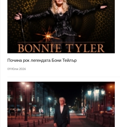
Почина рок легендата Бони Тейлър
09 Юли 2026