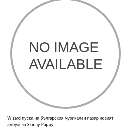
Wizard пуска на българския музикалeн пазар новият
албум на Skinny Puppy