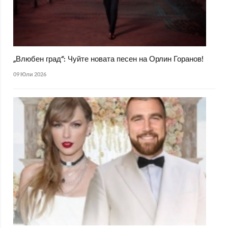
„Влюбен град“: Чуйте новата песен на Орлин Горанов!
09 Юли 2026