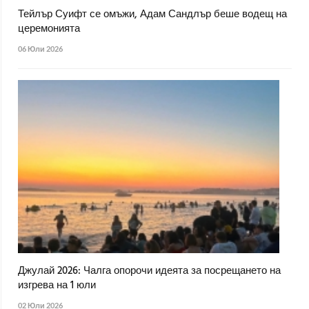
Тейлър Суифт се омъжи, Адам Сандлър беше водещ на
церемонията
06 Юли 2026
Джулай 2026: Чалга опорочи идеята за посрещането на
изгрева на 1 юли
02 Юли 2026