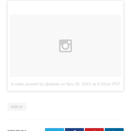
A video posted by @adele
on
Nov 26, 2015 at 5:02am PST
ADELE