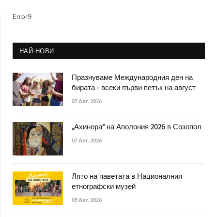
Error9
НАЙ-НОВИ
Празнуваме Международния ден на
бирата - всеки първи петък на август
07 Авг. 2026
„Ахинора“ на Аполония 2026 в Созопол
07 Авг. 2026
Лято на паветата в Националния
етнографски музей
05 Авг. 2026