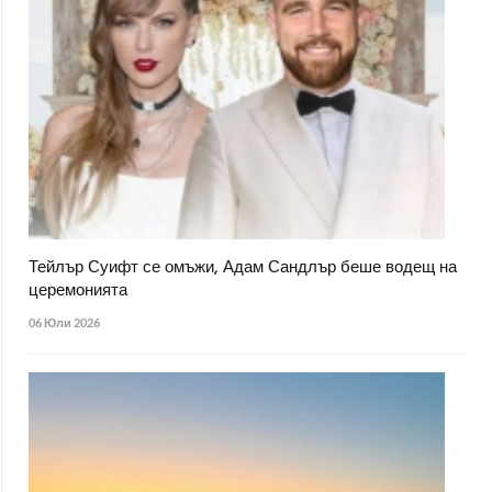
Тейлър Суифт се омъжи, Адам Сандлър беше водещ на
церемонията
06 Юли 2026