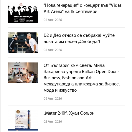
"Нова генерация" с концерт във "Vidas
Art Arena" на 15 септември
04 Авг. 2026
D2 и Део отново се събраха! Чуйте
новата им песен „Свобода“!
04 Авг. 2026
От България към света: Мила
Захариева учреди Balkan Open Door -
Business, Fashion and Art –
международна платформа за бизнес,
мода и изкуство
03 Авг. 2026
„Mater 2-10“, Хуан Согьон
02 Авг. 2026