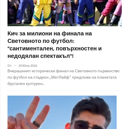
Кич за милиони на финала на
Световното по футбол:
"сантиментален, повърхностен и
недодялан спектакъл"!
От
20 Юли 2026
Вчерашният исторически финал на Световното първенство
по футбол на стадион „МетЛайф“ предложи на планетата
брутален културен..