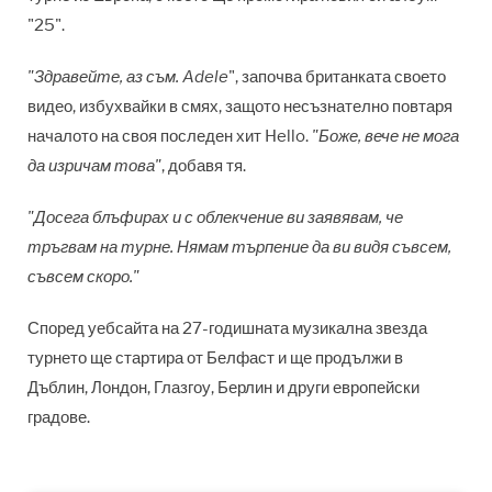
"25".
"Здравейте, аз съм. Adele
", започва британката своето
видео, избухвайки в смях, защото несъзнателно повтаря
началото на своя последен хит Hello.
"Боже, вече не мога
да изричам това"
, добавя тя.
"Досега блъфирах и с облекчение ви заявявам, че
тръгвам на турне. Нямам търпение да ви видя съвсем,
съвсем скоро."
Според уебсайта на 27-годишната музикална звезда
турнето ще стартира от Белфаст и ще продължи в
Дъблин, Лондон, Глазгоу, Берлин и други европейски
градове.