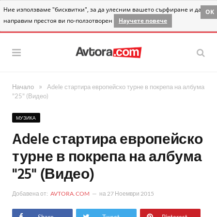
Ние използваме "бисквитки", за да улесним вашето сърфиране и да
OK
направим престоя ви по-ползотворен
Научете повече
»
Начало
Adele стартира европейско турне в покрепа на албума
"25" (Видео)
МУЗИКА
Adele стартира европейско
турне в покрепа на албума
"25" (Видео)
Добавена от:
AVTORA.COM
на
27 Ноември 2015