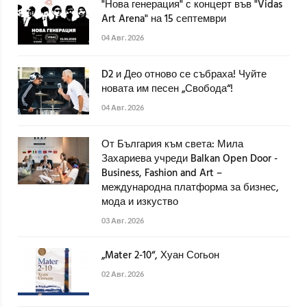
"Нова генерация" с концерт във "Vidas
Art Arena" на 15 септември
04 Авг. 2026
D2 и Део отново се събраха! Чуйте
новата им песен „Свобода“!
04 Авг. 2026
От България към света: Мила
Захариева учреди Balkan Open Door -
Business, Fashion and Art –
международна платформа за бизнес,
мода и изкуство
03 Авг. 2026
„Mater 2-10“, Хуан Согьон
02 Авг. 2026