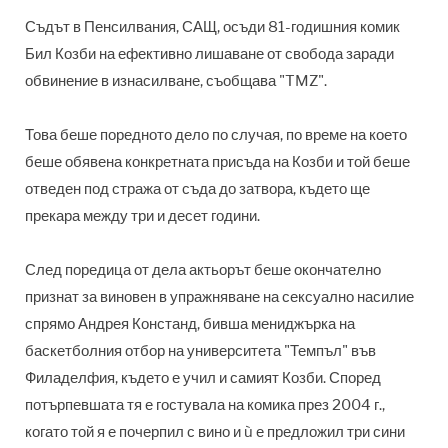
Съдът в Пенсилвания, САЩ, осъди
81-годишния комик
Бил Козби на ефективно лишаване от свобода заради
обвинение в изнасилване, съобщава "TMZ".
Това беше поредното дело по случая, по време на което
беше обявена конкретната присъда на Козби и той беше
отведен
под стража от съда до затвора, където ще
прекара между три и десет години.
След поредица от дела актьорът беше окончателно
признат за виновен в упражняване на сексуално насилие
спрямо Андрея Констанд, бивша мениджърка на
баскетболния отбор на университета "Темпъл" във
Филаделфия, където е учил и самият Козби. Според
потърпевшата тя е гостувала на комика през 2004 г.,
когато той я е почерпил с вино и ù е предложил три сини