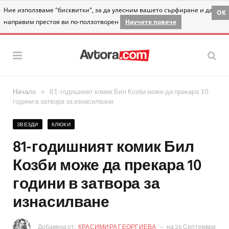
Ние използваме "бисквитки", за да улесним вашето сърфиране и да
OK
направим престоя ви по-ползотворен
Научете повече
»
Начало
81-годишният комик Бил Козби може да прекара 10
години в затвора за изнасилване
ЗВЕЗДИ
КЛЮКИ
81-годишният комик Бил
Козби може да прекара 10
години в затвора за
изнасилване
Добавена от:
КРАСИМИРА ГЕОРГИЕВА
на
26 Септември