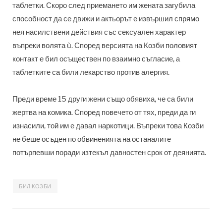
таблетки. Скоро след приемането им жената загубила
способност да се движи и актьорът е извършил спрямо
нея насилствени действия със сексуален характер
въпреки волята ù. Според версията на Козби половият
контакт е бил осъществен по взаимно съгласие, а
таблетките са били лекарство против алергия.
Преди време 15 други жени също обявиха, че са били
жертва на комика. Според повечето от тях, преди да ги
изнасили, той им е давал наркотици. Въпреки това Козби
не беше осъден по обвиненията на останалите
потърпевши поради изтекъл давностен срок от деянията.
БИЛ КОЗБИ