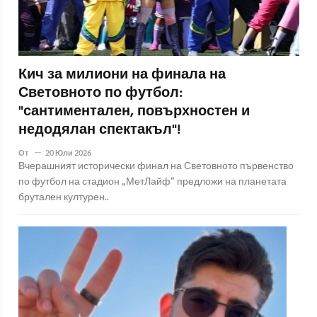
Кич за милиони на финала на
Световното по футбол:
"сантиментален, повърхностен и
недодялан спектакъл"!
От
20 Юли 2026
Вчерашният исторически финал на Световното първенство
по футбол на стадион „МетЛайф“ предложи на планетата
брутален културен..