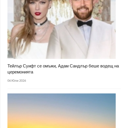
Тейлър Суифт се омъжи, Адам Сандлър беше водещ на
церемонията
06 Юли 2026