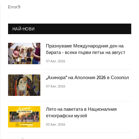
Error9
НАЙ-НОВИ
Празнуваме Международния ден на
бирата - всеки първи петък на август
07 Авг. 2026
„Ахинора“ на Аполония 2026 в Созопол
07 Авг. 2026
Лято на паветата в Националния
етнографски музей
05 Авг. 2026