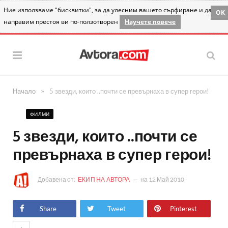
Ние използваме "бисквитки", за да улесним вашето сърфиране и да
OK
направим престоя ви по-ползотворен
Научете повече
»
Начало
5 звезди, които ..почти се превърнаха в супер герои!
ФИЛМИ
5 звезди, които ..почти се
превърнаха в супер герои!
Добавена от:
ЕКИП НА АВТОРА
на
12 Май 2010
Share
Tweet
Pinterest