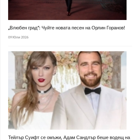
„Влюбен град“: Чуйте новата песен на Орлин Горанов!
09 Юли 2026
Тейлър Суифт се омъжи, Адам Сандлър беше водещ на