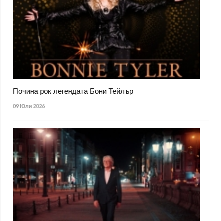
Почина рок легендата Бони Тейлър
09 Юли 2026