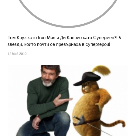
Том Круз като Iron Man и Ди Каприо като Супермен?! 5
звезди, които почти се превърнаха в супергерои!
12 Май 2010