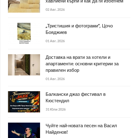
хавлиени кърпи и как да ги избегнем
02 Авг. 2026
„Тристишия и фотограми“, Цочо
Бояджиев
01 Авг. 2026
Доставка на врати за хотели и
апартаменти: основни критерии за
правилен избор
01 Авг. 2026
Балкански джаз фестивал в
Кюстендил
31 Юли 2026
Чуйте най-новата песен на Васил
Найденов!