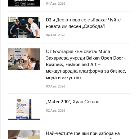
04 Авг. 2026
D2 и Део отново се събраха! Чуйте
новата им песен „Свобода“!
04 Авг. 2026
От България към света: Мила
Захариева учреди Balkan Open Door -
Business, Fashion and Art –
международна платформа за бизнес,
мода и изкуство
03 Авг. 2026
„Mater 2-10“, Хуан Согьон
02 Авг. 2026
Най-честите грешки при избора на