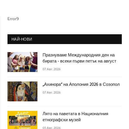
Error9
НАЙ-НОВИ
Празнуваме Международния ден на
бирата - всеки първи петък на август
07 Авг. 2026
„Ахинора“ на Аполония 2026 в Созопол
07 Авг. 2026
Лято на паветата в Националния
етнографски музей
05 Авг. 2026