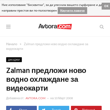
Ние използваме "бисквитки", за да улесним вашето сърфиране и да
OK
направим престоя ви по-ползотворен
Научете повече
»
Начало
Zalman предложи ново водно охлаждане за
видеокарти
ДЖАДЖИ
Zalman предложи ново
водно охлаждане за
видеокарти
Добавена от:
AVTORA.COM
на
10 Март 2008