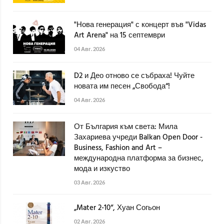
"Нова генерация" с концерт във "Vidas
Art Arena" на 15 септември
04 Авг. 2026
D2 и Део отново се събраха! Чуйте
новата им песен „Свобода“!
04 Авг. 2026
От България към света: Мила
Захариева учреди Balkan Open Door -
Business, Fashion and Art –
международна платформа за бизнес,
мода и изкуство
03 Авг. 2026
„Mater 2-10“, Хуан Согьон
02 Авг. 2026