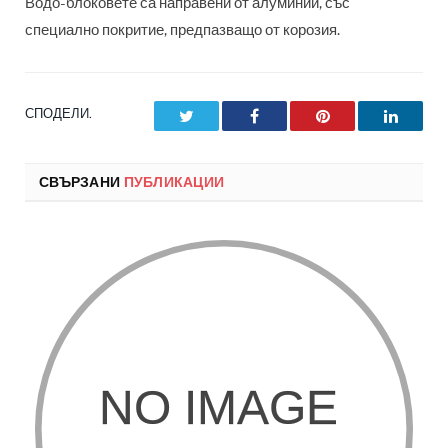
Водо-блоковете са направени от алуминий, със
специално покритие, предпазващо от корозия.
СПОДЕЛИ.
Twitter
Facebook
Pinterest
LinkedI
СВЪРЗАНИ
ПУБЛИКАЦИИ