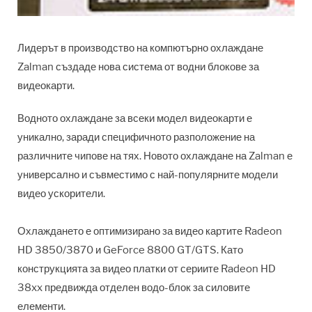
Лидерът в производство на компютърно охлаждане
Zalman създаде нова система от водни блокове за
видеокарти.
Водното охлаждане за всеки модел видеокарти е
уникално, заради специфичното разположение на
различните чипове на тях. Новото охлаждане на Zalman е
универсално и съвместимо с най-популярните модели
видео ускорители.
Охлаждането е оптимизирано за видео картите Radeon
HD 3850/3870 и GeForce 8800 GT/GTS. Като
конструкцията за видео платки от сериите Radeon HD
38xx предвижда отделен водо-блок за силовите
елементи.