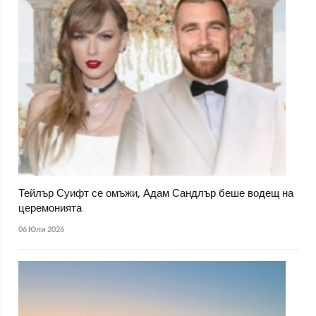
Тейлър Суифт се омъжи, Адам Сандлър беше водещ на
церемонията
06 Юли 2026