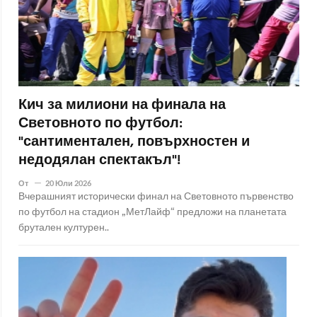
Кич за милиони на финала на
Световното по футбол:
"сантиментален, повърхностен и
недодялан спектакъл"!
От
20 Юли 2026
Вчерашният исторически финал на Световното първенство
по футбол на стадион „МетЛайф“ предложи на планетата
брутален културен..