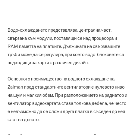
Водо-охлаждането представлява централна част,
свързана към модули, поставящи се над процесора и
RAM паметта на платките. Дължината на свързващите
тръби може да се регулира, при което водо-блоковете са
подходящи за карти с различен дизайн.
Основното преимущество на водното охлаждане на
Zalman пред стандартните вентилатори е нулевото ниво
на шум и малкия обем. При разположението на радиатор и
вентилатор видеокартата става толкова дебела, че често
е невъзможно да се сложи друга платка в съседен до нея
слот на дъното.