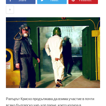
Share
Tweet
Pinterest
+
Рапърът Криско продължава да взима участие в почти
всяко българско хип-хоп парче, което излиза в