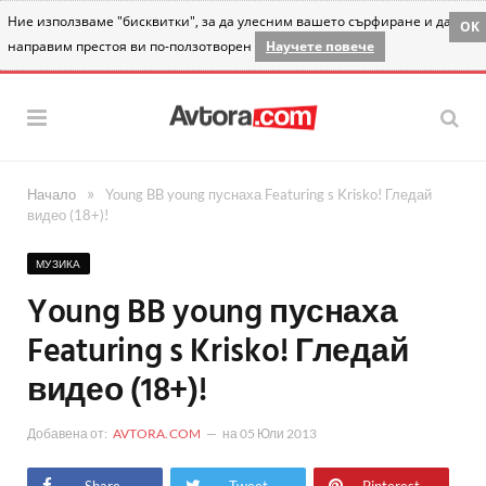
Ние използваме "бисквитки", за да улесним вашето сърфиране и да
OK
направим престоя ви по-ползотворен
Научете повече
»
Начало
Young BB young пуснаха Featuring s Krisko! Гледай
видео (18+)!
МУЗИКА
Young BB young пуснаха
Featuring s Krisko! Гледай
видео (18+)!
Добавена от:
AVTORA.COM
на
05 Юли 2013