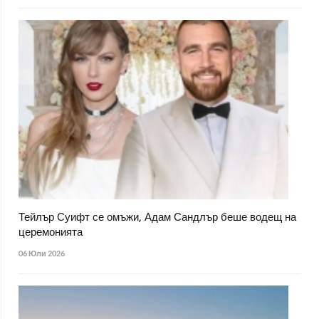
Тейлър Суифт се омъжи, Адам Сандлър беше водещ на
церемонията
06 Юли 2026