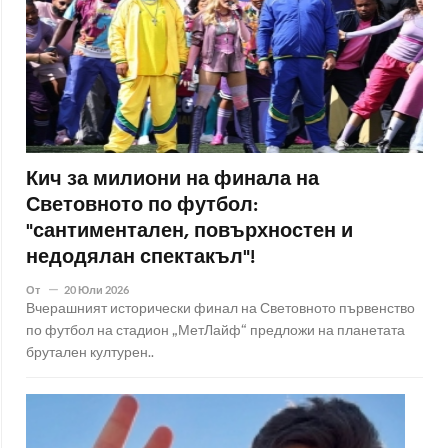
Кич за милиони на финала на
Световното по футбол:
"сантиментален, повърхностен и
недодялан спектакъл"!
От
20 Юли 2026
Вчерашният исторически финал на Световното първенство
по футбол на стадион „МетЛайф“ предложи на планетата
брутален културен..