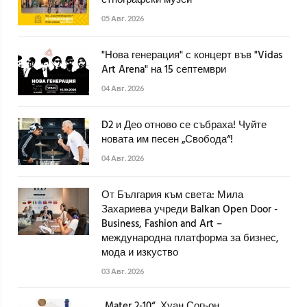
05 Авг. 2026
"Нова генерация" с концерт във "Vidas
Art Arena" на 15 септември
04 Авг. 2026
D2 и Део отново се събраха! Чуйте
новата им песен „Свобода“!
04 Авг. 2026
От България към света: Мила
Захариева учреди Balkan Open Door -
Business, Fashion and Art –
международна платформа за бизнес,
мода и изкуство
03 Авг. 2026
„Mater 2-10“, Хуан Согьон