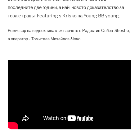
последните две години, а най-новото доказателство за
това е тракът Featuring s Krisko на Young BB young.
Режисьор на видеоклипа към парчето е Радостин Събев-Shosho,
а
оператор - Томислав Михайлов-Чочо.