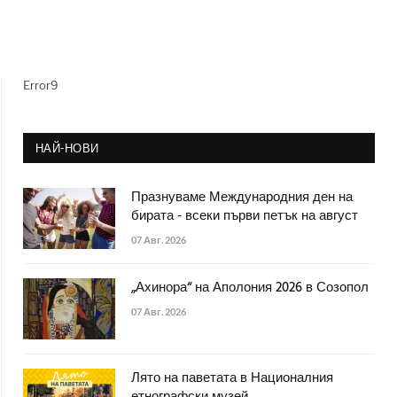
Error9
НАЙ-НОВИ
Празнуваме Международния ден на
бирата - всеки първи петък на август
07 Авг. 2026
„Ахинора“ на Аполония 2026 в Созопол
07 Авг. 2026
Лято на паветата в Националния
етнографски музей