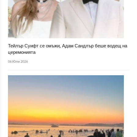
Тейлър Суифт се омъжи, Адам Сандлър беше водещ на
церемонията
06 Юли 2026