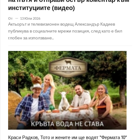
на пътя и отправи остър коментар към
институциите (видео)
От
13 Юли 2026
Актьорът и телевизионен водещ Александър Кадиев
публикува в социалните мрежи позиция, след като е бил
глобен за използване..
Краси Радков, Тото и жените им ще водят "Фермата 10"