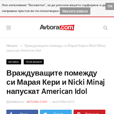
Ние използваме "бисквитки", за да улесним вашето сърфиране и да
OK
направим престоя ви по-ползотворен
Научете повече
»
Начало
Враждуващите помежду си Марая Кери и Nicki Minaj
напускат American Idol
МУЗИКА
ТЕЛЕВИЗИЯ
Враждуващите помежду
си Марая Кери и Nicki Minaj
напускат American Idol
Добавена от:
AVTORA.COM
на
01 Юни 2013