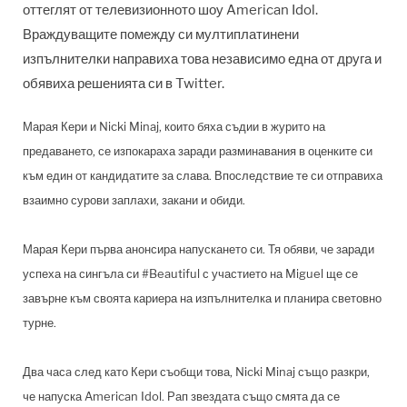
оттеглят от телевизионното шоу American Idol.
Враждуващите помежду си мултиплатинени
изпълнителки направиха това независимо една от друга и
обявиха решенията си в Twitter.
Марая Кери и Nicki Minaj, които бяха съдии в журито на
предаването, се изпокараха заради разминавания в оценките си
към един от кандидатите за слава. Впоследствие те си отправиха
взаимно сурови заплахи, закани и обиди.
Марая Кери първа анонсира напускането си. Тя обяви, че заради
успеха на сингъла си #Beautiful с участието на Miguel ще се
завърне към своята кариера на изпълнителка и планира световно
турне.
Два часa след като Кери съобщи това, Nicki Minaj също разкри,
че напуска American Idol. Рап звездата също смята да се