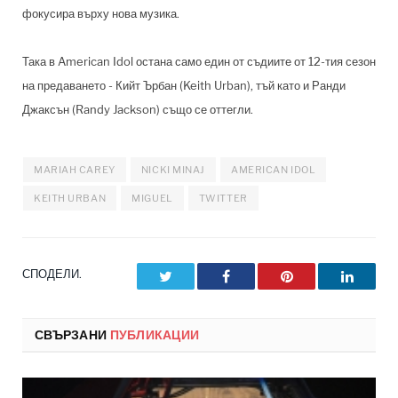
фокусира върху нова музика.
Така в American Idol остана само един от съдиите от 12-тия сезон
на предаването - Кийт Ърбан (Keith Urban), тъй като и Ранди
Джаксън (Randy Jackson) също се оттегли.
MARIAH CAREY
NICKI MINAJ
AMERICAN IDOL
KEITH URBAN
MIGUEL
TWITTER
СПОДЕЛИ.
Twitter
Facebook
Pinterest
LinkedI
СВЪРЗАНИ
ПУБЛИКАЦИИ