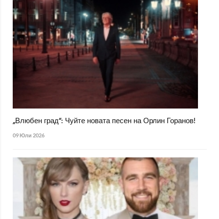
„Влюбен град“: Чуйте новата песен на Орлин Горанов!
09 Юли 2026