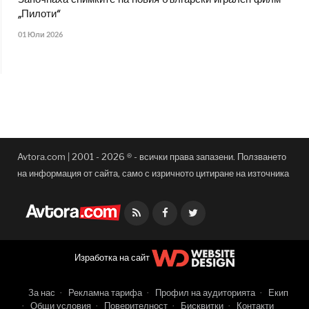
Започнаха снимките на новия български игрален филм
„Пилоти“
01 Юли 2026
Avtora.com | 2001 - 2026 ® - всички права запазени. Ползването
на информация от сайта, само с изричното цитиране на източника
Facebook
Twitter
Изработка на сайт
За нас
Рекламна тарифа
Профил на аудиторията
Екип
Общи условия
Поверителност
Бисквитки
Контакти