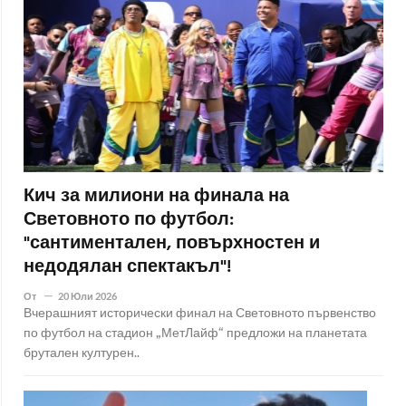
Кич за милиони на финала на
Световното по футбол:
"сантиментален, повърхностен и
недодялан спектакъл"!
От
20 Юли 2026
Вчерашният исторически финал на Световното първенство
по футбол на стадион „МетЛайф“ предложи на планетата
брутален културен..