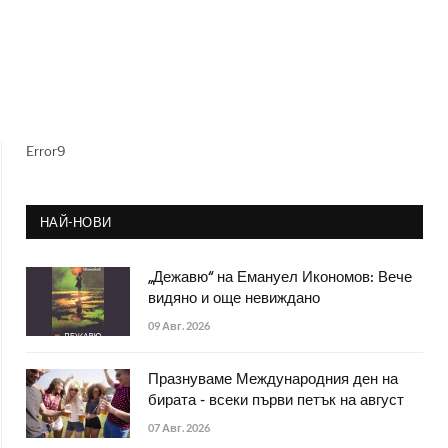
Error9
НАЙ-НОВИ
„Дежавю“ на Емануел Икономов: Вече
видяно и още невиждано
09 Авг. 2026
Празнуваме Международния ден на
бирата - всеки първи петък на август
07 Авг. 2026