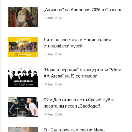
„Ахинора“ на Аполония 2026 в Созопол
07 Авг. 2026
Лято на паветата в Националния
етнографски музей
05 Авг. 2026
"Нова генерация" с концерт във "Vidas
Art Arena" на 15 септември
04 Авг. 2026
D2 и Део отново се събраха! Чуйте
новата им песен „Свобода“!
04 Авг. 2026
От България към света: Мила