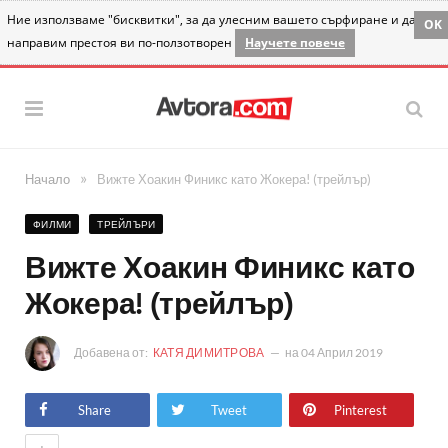
Ние използваме "бисквитки", за да улесним вашето сърфиране и да
OK
направим престоя ви по-ползотворен
Научете повече
»
Начало
Вижте Хоакин Финикс като Жокера! (трейлър)
ФИЛМИ
ТРЕЙЛЪРИ
Вижте Хоакин Финикс като
Жокера! (трейлър)
Добавена от:
КАТЯ ДИМИТРОВА
на
04 Април 2019
Share
Tweet
Pinterest