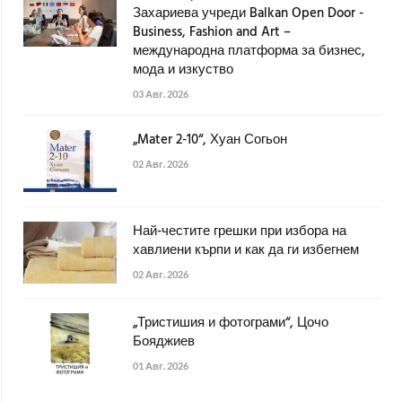
Захариева учреди Balkan Open Door -
Business, Fashion and Art –
международна платформа за бизнес,
мода и изкуство
03 Авг. 2026
„Mater 2-10“, Хуан Согьон
02 Авг. 2026
Най-честите грешки при избора на
хавлиени кърпи и как да ги избегнем
02 Авг. 2026
„Тристишия и фотограми“, Цочо
Бояджиев
01 Авг. 2026