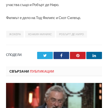
участва също и Робърт де Ниро.
Филмът е дело на Тод Филипс и Скот Силвър.
ЖОКЕРА
ХОАКИН ФИНИКС
РОБЪРТ ДЕ НИРО
СПОДЕЛИ.
Twitter
Facebook
Pinterest
LinkedI
СВЪРЗАНИ
ПУБЛИКАЦИИ