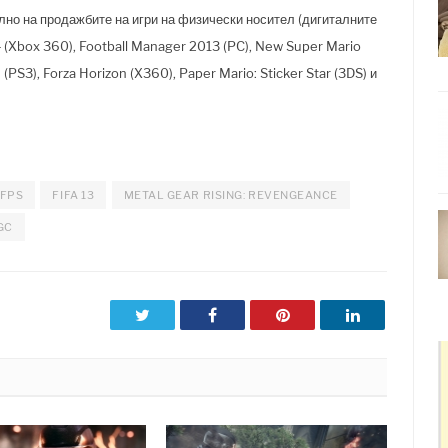
лно на продажбите на игри на физически носител (дигиталните
4 (Xbox 360), Football Manager 2013 (PC), New Super Mario
 (PS3), Forza Horizon (X360), Paper Mario: Sticker Star (3DS) и
FPS
FIFA 13
METAL GEAR RISING: REVENGEANCE
GC
Twitter
Facebook
Pinterest
LinkedIn