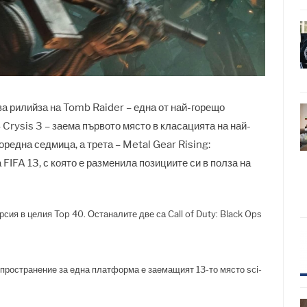
 рилийза на Tomb Raider – една от най-горещо
– Crysis 3 – заема първото място в класацията на най-
редна седмица, а трета – Metal Gear Rising:
FIFA 13, с която е разменила позициите си в полза на
рсия в целия Top 40. Останалите две са Call of Duty: Black Ops
зпространение за една платформа е заемащият 13-то място sci-