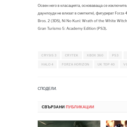
Освен него в класацията, основаваща се изключите
даунлоуди не влизат в сметките), фигурират Forza 
Bros. 2 (3DS), Ni No Kuni: Wrath of the White Witch
.
Gran Turismo 5: Academy Edition (PS3)
CRYSIS 3
CRYTEK
XBOX 360
PS3
HALO 4
FORZA HORIZON
UK TOP 40
V
СПОДЕЛИ.
СВЪРЗАНИ
ПУБЛИКАЦИИ