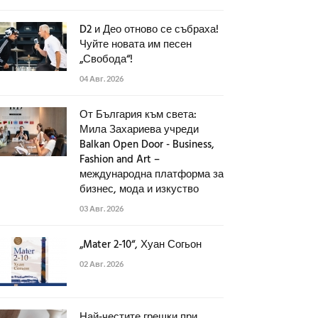
D2 и Део отново се събраха!
Чуйте новата им песен
„Свобода“!
04 Авг. 2026
От България към света:
Мила Захариева учреди
Balkan Open Door - Business,
Fashion and Art –
международна платформа за
бизнес, мода и изкуство
03 Авг. 2026
„Mater 2-10“, Хуан Согьон
02 Авг. 2026
Най-честите грешки при