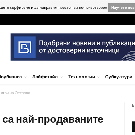
ашето сърфиране и да направим престоя ви по-ползотворен
Научете пов
оубизнес
Лайфстайл
Технологии
Субкултури
 игри на Острова
E
и са най-продаваните