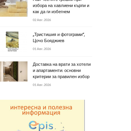
избора на хавлиени кърпи и
как да ги избегнем
02 Авг. 2026
„Тристишия и фотограми“,
Цочо Бояджиев
01 Авг. 2026
Доставка на врати за хотели
и апартаменти: основни
критерии за правилен избор
01 Авг. 2026