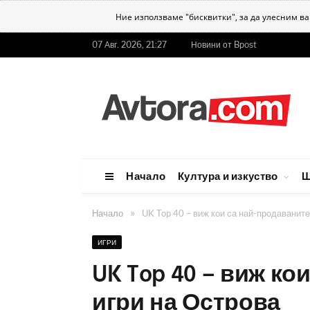
Ние използваме "бисквитки", за да улесним в
07 Авг. 2026, 21:27
Новини от Bpost
Начало
Култура и изкуство
Ш
»
Начало
UK Top 40 – виж кои са най-продаваните
ИГРИ
UK Top 40 – виж ко
игри на Острова