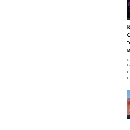
О
В
п
п