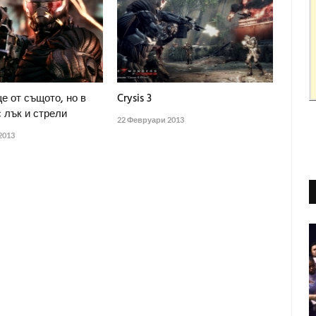
още от същото, но в
Crysis 3
 лък и стрели
22 Февруари 2013
2013