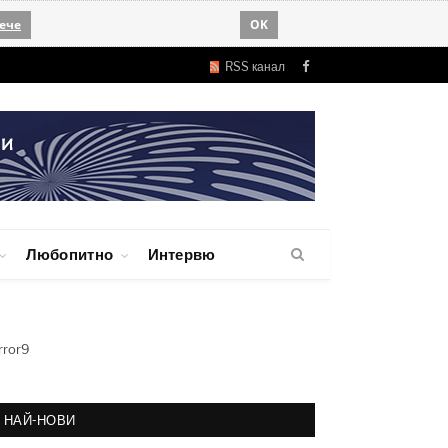
ече
OK
RSS канал
Facebook
Любопитно
Интервю
rror9
НАЙ-НОВИ