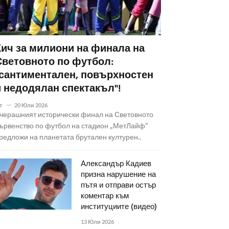
Кич за милиони на финала на
Световното по футбол:
"сантиментален, повърхностен
и недодялан спектакъл"!
т
20 Юли 2026
черашният исторически финал на Световното
ървенство по футбол на стадион „МетЛайф“
редложи на планетата брутален културен..
Александър Кадиев
призна нарушение на
пътя и отправи остър
коментар към
институциите (видео)
13 Юли 2026