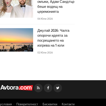
омъжи, Адам Сандлър
беше водещ на
церемонията
06 Юли 2026
Джулай 2026: Чалга
опорочи идеята за
посрещането на
изгрева на 1 юли
02 Юли 2026
Facebook
Twitter
условия
Поверителност
Бисквитки
Контакти