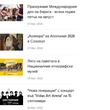
Празнуваме Международния
ден на бирата - всеки първи
петък на август
07 Авг. 2026
„Ахинора“ на Аполония 2026
в Созопол
07 Авг. 2026
Лято на паветата в
Националния етнографски
музей
05 Авг. 2026
"Нова генерация" с концерт
във "Vidas Art Arena" на 15
септември
04 Авг. 2026