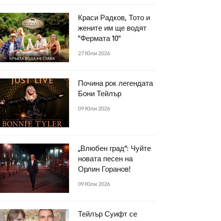
Краси Радков, Тото и
жените им ще водят
"Фермата 10"
27 Юли 2026
Почина рок легендата
Бони Тейлър
09 Юли 2026
„Влюбен град“: Чуйте
новата песен на
Орлин Горанов!
09 Юли 2026
Тейлър Суифт се