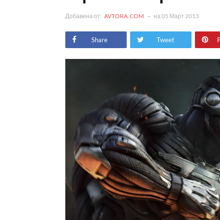
Добавена от:
AVTORA.COM
на
05 Март 2013
Share
Tweet
P