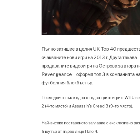
Пълно затишие в целия UK Top 40 предшества
очакваните нови игри на 2013 г. Друга такава 
продаваните видеоигри на Острова за втора по
Revengeance – оформя топ 3 в компанията на 
футболния блокбъстър.
Последният пък е една от едва трите игри с Wii U ве
2 (4-то място) и Assassin's Creed 3 (9-то място).
Най-високо поставеното заглавие с ексклузивно ра
fi шутър от първо лице Halo 4.