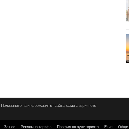
и. Ползването на информация от сайта, само с изричното
За нас
Рекламна тарифа
Профил на аудиторията
Екип
Общи 