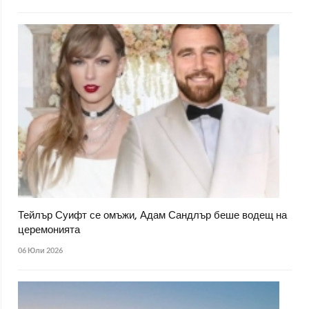
Тейлър Суифт се омъжи, Адам Сандлър беше водещ на
церемонията
06 Юли 2026