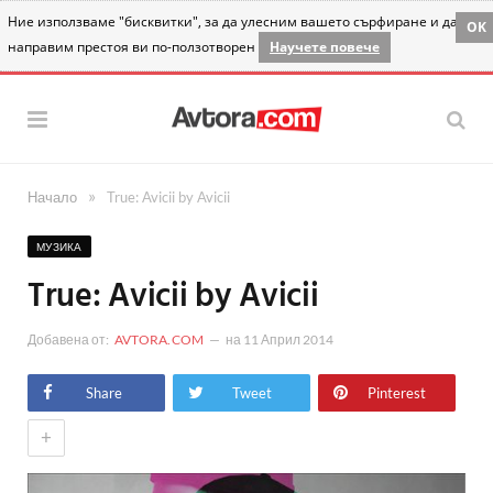
Ние използваме "бисквитки", за да улесним вашето сърфиране и да
OK
направим престоя ви по-ползотворен
Научете повече
»
Начало
True: Avicii by Avicii
МУЗИКА
True: Avicii by Avicii
Добавена от:
AVTORA.COM
на
11 Април 2014
Share
Tweet
Pinterest
+