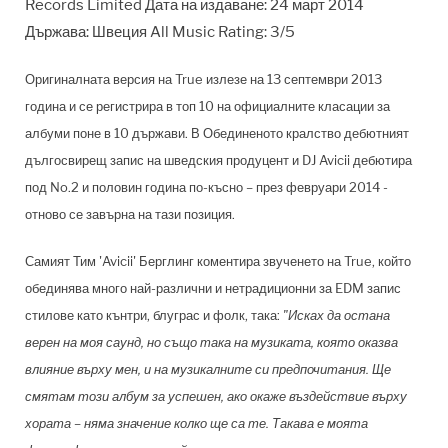
Records Limited Дата на издаване: 24 март 2014
Държава: Швеция All Music Rating: 3/5
Оригиналната версия на True излезе на 13 септември 2013
година и се регистрира в топ 10 на официалните класации за
албуми поне в 10 държави. В Обединеното кралство дебютният
дългосвирещ запис на шведския продуцент и DJ Avicii дебютира
под No.2 и половин година по-късно – през февруари 2014 -
отново се завърна на тази позиция.
Самият Тим 'Avicii' Берглинг коментира звученето на True, който
обединява много най-различни и нетрадиционни за EDM запис
стилове като кънтри, блуграс и фолк, така:
"Исках да остана
верен на моя саунд, но също така на музиката, която оказва
влияние върху мен, и на музикалните си предпочитания. Ще
смятам този албум за успешен, ако окаже въздействие върху
хората – няма значение колко ще са те. Такава е моята