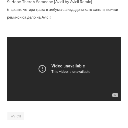
9. Hope There's Someone [Avicii by Avicii Remix]
(първите четири трака в албума са издадени като сингли; всички
ремикси са дело на Avicii)
AVICII