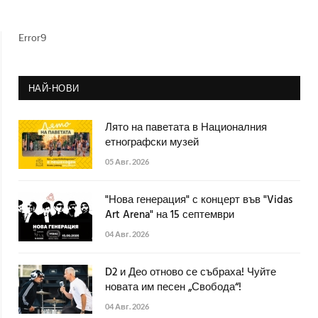
Error9
НАЙ-НОВИ
Лято на паветата в Националния
етнографски музей
05 Авг. 2026
"Нова генерация" с концерт във "Vidas
Art Arena" на 15 септември
04 Авг. 2026
D2 и Део отново се събраха! Чуйте
новата им песен „Свобода“!
04 Авг. 2026