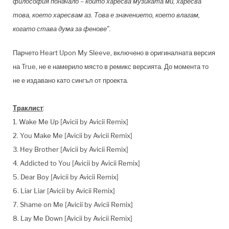
философия поначало – който харесва музиката ми, харесва
това, което харесвам аз. Това е значението, което влагам,
когато става дума за фенове".
Парчето Heart Upon My Sleeve, включено в оригиналната версия
на True, не е намерило място в ремикс версията. До момента то
не е издавано като сингъл от проекта.
Траклист
:
1. Wake Me Up [Avicii by Avicii Remix]
2. You Make Me [Avicii by Avicii Remix]
3. Hey Brother [Avicii by Avicii Remix]
4. Addicted to You [Avicii by Avicii Remix]
5. Dear Boy [Avicii by Avicii Remix]
6. Liar Liar [Avicii by Avicii Remix]
7. Shame on Me [Avicii by Avicii Remix]
8. Lay Me Down [Avicii by Avicii Remix]