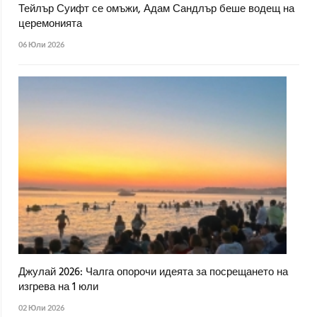
Тейлър Суифт се омъжи, Адам Сандлър беше водещ на
церемонията
06 Юли 2026
Джулай 2026: Чалга опорочи идеята за посрещането на
изгрева на 1 юли
02 Юли 2026