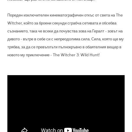
Пореден изключителен кинематографичен откъс от света на The
Witcher, който за броени секунди сграбча сетивата и обсебва
съзнанието, така че всеки да почувства зова на Гералт - зовът на
дивото - вътре в себе си с непреодолима сила. Сила, която ще му
трябва, за да се превъплъти пълнокръвно в обаятелния вещер в
новото му приключение - The Witcher 3: Wild Hunt!