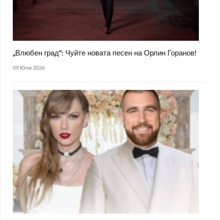
„Влюбен град“: Чуйте новата песен на Орлин Горанов!
09 Юли 2026