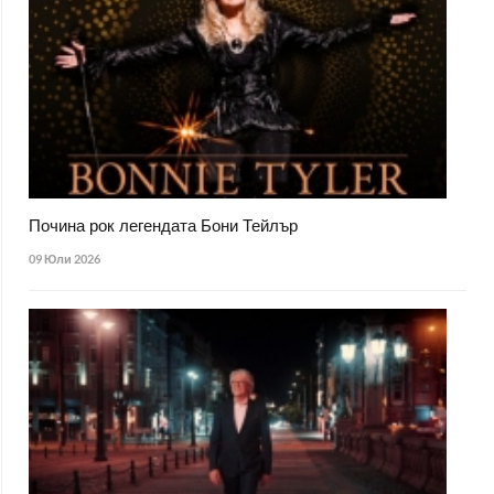
Почина рок легендата Бони Тейлър
09 Юли 2026