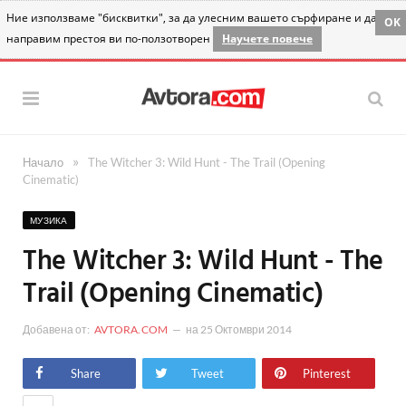
Ние използваме "бисквитки", за да улесним вашето сърфиране и да
OK
направим престоя ви по-ползотворен
Научете повече
»
Начало
The Witcher 3: Wild Hunt - The Trail (Opening
Cinematic)
МУЗИКА
The Witcher 3: Wild Hunt - The
Trail (Opening Cinematic)
Добавена от:
AVTORA.COM
на
25 Октомври 2014
Share
Tweet
Pinterest