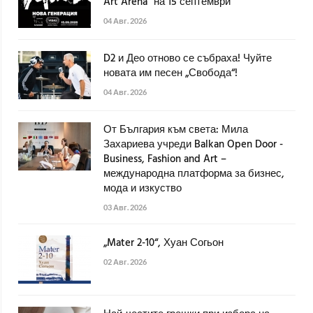
Art Arena" на 15 септември
04 Авг. 2026
D2 и Део отново се събраха! Чуйте
новата им песен „Свобода“!
04 Авг. 2026
От България към света: Мила
Захариева учреди Balkan Open Door -
Business, Fashion and Art –
международна платформа за бизнес,
мода и изкуство
03 Авг. 2026
„Mater 2-10“, Хуан Согьон
02 Авг. 2026