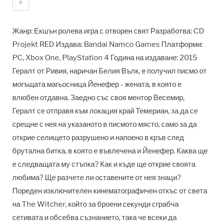
+
Жанр: Екшън ролева игра с отворен свят Разработва: CD
Projekt RED Издава: Bandai Namco Games Платформи:
PC, Xbox One, PlayStation 4 Година на издаване: 2015
Гералт от Ривия, наричан Белия Вълк, е получил писмо от
могъщата магьосница Йенефер - жената, в която е
влюбен отдавна. Заедно със своя ментор Весемир,
Гералт се отправя към локация край Темериан, за да се
срещне с нея на указаното в писмото място, само за да
открие селището разрушено и напоено в кръв след
брутална битка, в която е въвлечена и Йенефер. Каква ще
е следващата му стъпка? Как и къде ще открие своята
любима? Ще разчете ли оставените от нея знаци?
Пореден изключителен кинематографичен откъс от света
на The Witcher, който за броени секунди сграбча
сетивата и обсебва съзнанието, така че всеки да