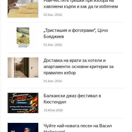
Най-честите грешки при избора на
хавлиени кърпи и как да ги избегнем
02 Авг. 2026
„Тристишия и фотограми“, Цочо
Бояджиев
01 Авг. 2026
Доставка на врати за хотели и
апартаменти: основни критерии за
правилен избор
01 Авг. 2026
Балкански джаз фестивал в
Кюстендил
31 Юли 2026
Чуйте най-новата песен на Васил