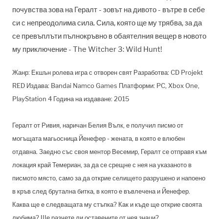
почувства зова на Гералт - зовът на дивото - вътре в себе
си с непреодолима сила. Сила, която ще му трябва, за да
се превъплъти пълнокръвно в обаятелния вещер в новото
му приключение - The Witcher 3: Wild Hunt!
Жанр: Екшън ролева игра с отворен свят Разработва: CD Projekt
RED Издава: Bandai Namco Games Платформи: PC, Xbox One,
PlayStation 4 Година на издаване: 2015
Гералт от Ривия, наричан Белия Вълк, е получил писмо от
могъщата магьосница Йенефер - жената, в която е влюбен
отдавна. Заедно със своя ментор Весемир, Гералт се отправя към
локация край Темериан, за да се срещне с нея на указаното в
писмото място, само за да открие селището разрушено и напоено
в кръв след брутална битка, в която е въвлечена и Йенефер.
Каква ще е следващата му стъпка? Как и къде ще открие своята
любима? Ще разчете ли оставените от нея знаци?