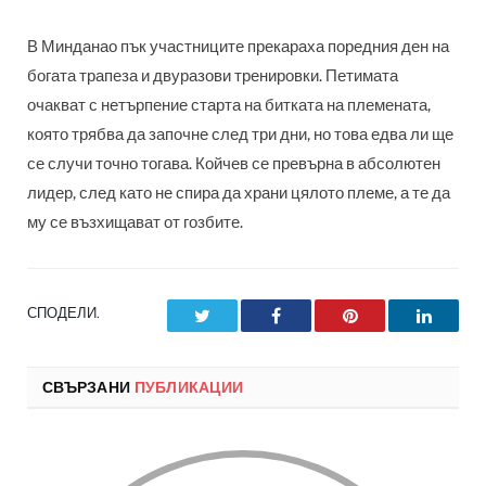
В Минданао пък участниците прекараха поредния ден на
богата трапеза и двуразови тренировки. Петимата
очакват с нетърпение старта на битката на племената,
която трябва да започне след три дни, но това едва ли ще
се случи точно тогава. Койчев се превърна в абсолютен
лидер, след като не спира да храни цялото племе, а те да
му се възхищават от гозбите.
СПОДЕЛИ.
Twitter
Facebook
Pinterest
LinkedI
СВЪРЗАНИ
ПУБЛИКАЦИИ