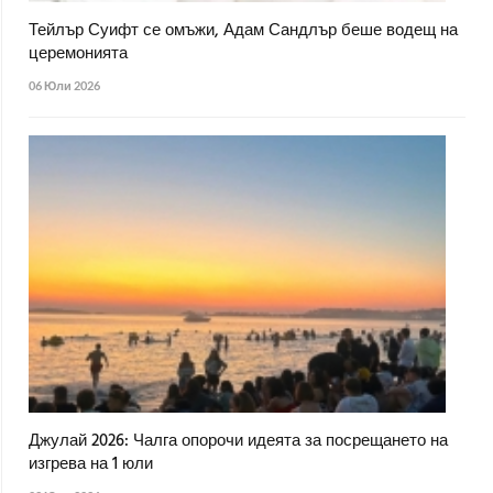
Тейлър Суифт се омъжи, Адам Сандлър беше водещ на
церемонията
06 Юли 2026
Джулай 2026: Чалга опорочи идеята за посрещането на
изгрева на 1 юли