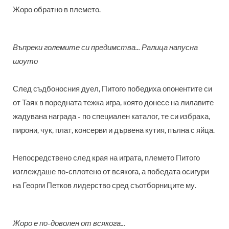
Жоро обратно в племето.
Въпреки големите си предимства... Ралица напусна
шоуто
След съдбоносния дуел, Питого победиха опонентите си
от Таяк в поредната тежка игра, която донесе на лилавите
жадувана награда - по специален каталог, те си избраха,
пирони, чук, плат, консерви и дървена кутия, пълна с яйца.
Непосредствено след края на играта, племето Питого
изглеждаше по-сплотено от всякога, а победата осигури
на Георги Петков лидерство сред съотборниците му.
Жоро е по-доволен от всякога...