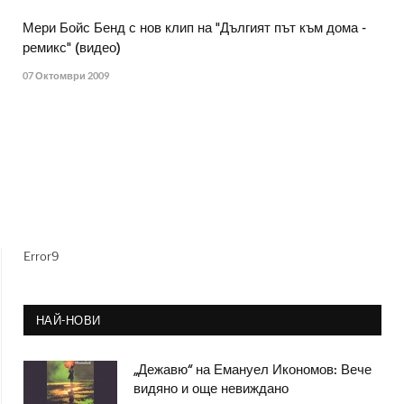
Мери Бойс Бенд с нов клип на "Дългият път към дома -
ремикс" (видео)
07 Октомври 2009
Error9
НАЙ-НОВИ
„Дежавю“ на Емануел Икономов: Вече
видяно и още невиждано