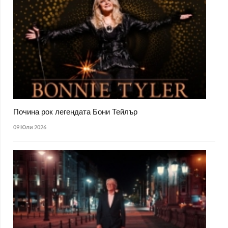
Почина рок легендата Бони Тейлър
09 Юли 2026