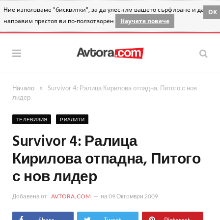
Ние използваме "бисквитки", за да улесним вашето сърфиране и да
OK
направим престоя ви по-ползотворен
Научете повече
»
Начало
Survivor 4: Ралица Кирилова отпадна, Питого с нов
лидер
ТЕЛЕВИЗИЯ
РИАЛИТИ
Survivor 4: Ралица
Кирилова отпадна, Питого
с нов лидер
Добавена от:
AVTORA.COM
на
09 Октомври 2009