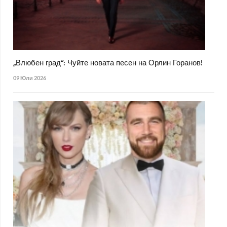
„Влюбен град“: Чуйте новата песен на Орлин Горанов!
09 Юли 2026