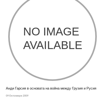
Анди Гарсия в основата на война между Грузия и Русия
09 Октомври 2009