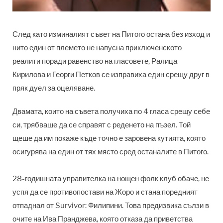
След като изминалият съвет на Питого остана без изход и
нито един от племето не напусна приключенското
реалити поради равенство на гласовете, Ралица
Кирилова и Георги Петков се изправиха един срещу друг в
пряк дуел за оцеляване.
Двамата, които на съвета получиха по 4 гласа срещу себе
си, трябваше да се справят с реденето на пъзел. Той
щеше да им покаже къде точно е заровена кутията, която
осигурява на един от тях място сред останалите в Питого.
28-годишната управителка на нощен фолк клуб обаче, не
успя да се противопостави на Жоро и стана поредният
отпаднал от Survivor: Филипини. Това предизвика сълзи в
очите на Ива Пранджева, която отказа да приветства