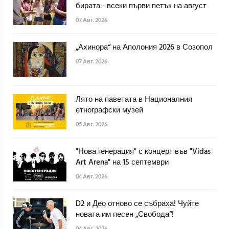
бирата - всеки първи петък на август
07 Авг. 2026
„Ахинора“ на Аполония 2026 в Созопол
07 Авг. 2026
Лято на паветата в Националния
етнографски музей
05 Авг. 2026
"Нова генерация" с концерт във "Vidas
Art Arena" на 15 септември
04 Авг. 2026
D2 и Део отново се събраха! Чуйте
новата им песен „Свобода“!
04 Авг. 2026