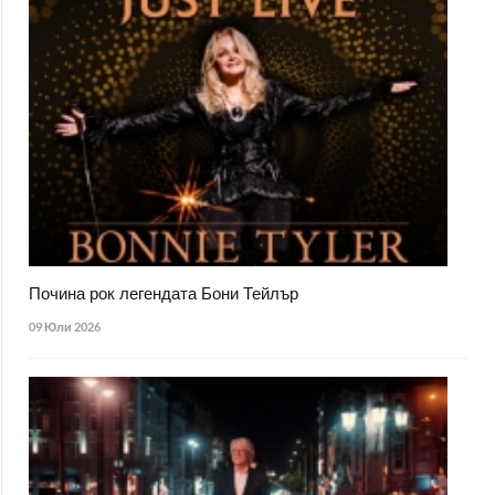
Почина рок легендата Бони Тейлър
09 Юли 2026