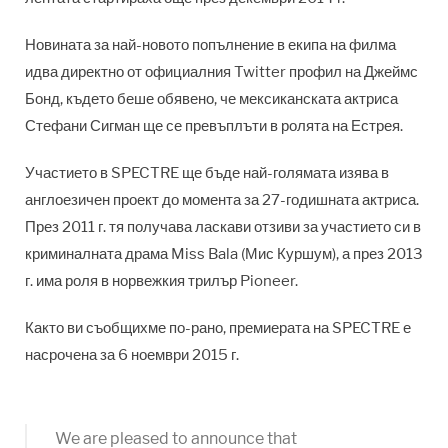
Новината за най-новото попълнение в екипа на филма
идва директно от официалния Twitter профил на Джеймс
Бонд, където беше обявено, че мексиканската актриса
Стефани Сигман ще се превъплъти в ролята на Естрея.
Участието в SPECTRE ще бъде най-голямата изява в
англоезичен проект до момента за 27-годишната актриса.
През 2011 г. тя получава ласкави отзиви за участието си в
криминалната драма Miss Bala (Мис Куршум), а през 2013
г. има роля в норвежкия трилър Pioneer.
Както ви съобщихме по-рано, премиерата на SPECTRE е
насрочена за 6 ноември 2015 г.
We are pleased to announce that