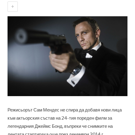
+
Режисьорът Сам Мендес не спира да добавя нови лица
към актьорския състав на 24-тия пореден филм за
легендарния Джеймс Бонд, въпреки че снимките на
лентата стартираха още през декември 2014 г.