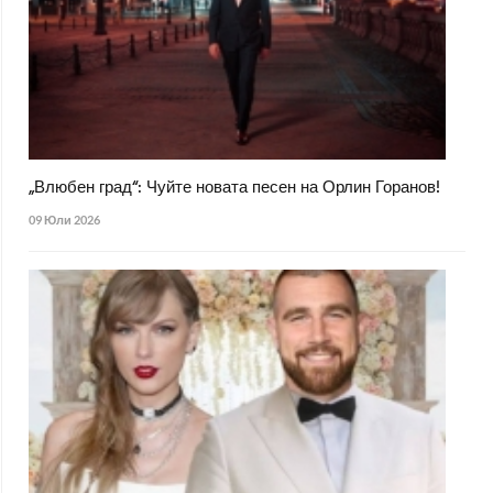
„Влюбен град“: Чуйте новата песен на Орлин Горанов!
09 Юли 2026