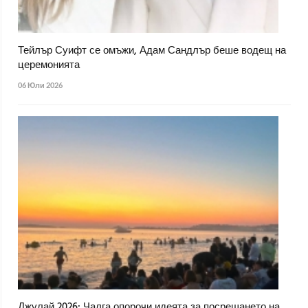
Тейлър Суифт се омъжи, Адам Сандлър беше водещ на
церемонията
06 Юли 2026
Джулай 2026: Чалга опорочи идеята за посрещането на