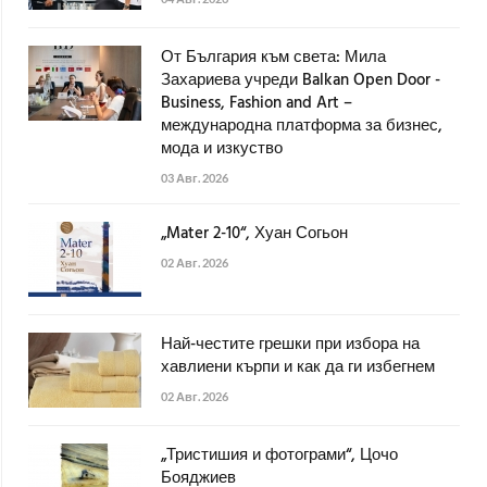
От България към света: Мила
Захариева учреди Balkan Open Door -
Business, Fashion and Art –
международна платформа за бизнес,
мода и изкуство
03 Авг. 2026
„Mater 2-10“, Хуан Согьон
02 Авг. 2026
Най-честите грешки при избора на
хавлиени кърпи и как да ги избегнем
02 Авг. 2026
„Тристишия и фотограми“, Цочо
Бояджиев