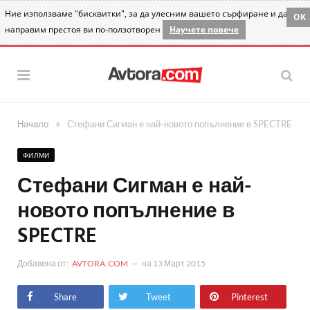
Ние използваме "бисквитки", за да улесним вашето сърфиране и да
OK
направим престоя ви по-ползотворен
Научете повече
»
Начало
Стефани Сигман е най-новото попълнение в SPECTRE
ФИЛМИ
Стефани Сигман е най-
новото попълнение в
SPECTRE
Добавена от:
AVTORA.COM
на
13 Март 2015
Share
Tweet
Pinterest