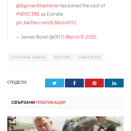
@SigmanStephanie
has joined the cast of
#SPECTRE
as Estrella
pic.twitter.com/63ibzmlFFz
— James Bond (@007)
March 9, 2015
STEPHANIE SIGMAN
SPECTRE
JAMES BOND
СПОДЕЛИ.
Twitter
Facebook
Pinterest
LinkedI
СВЪРЗАНИ
ПУБЛИКАЦИИ